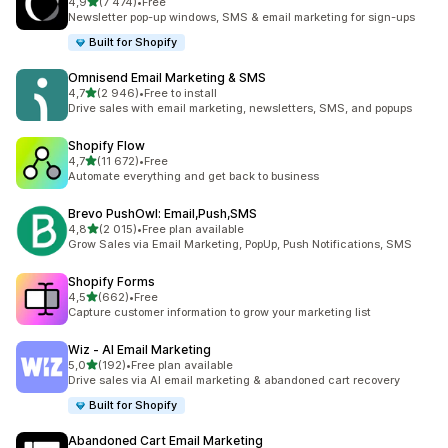
z 5 hvězd
4,9
(7 474)
•
Free
Celkový počet recenzí: 7474
Newsletter pop-up windows, SMS & email marketing for sign-ups
Built for Shopify
Omnisend Email Marketing & SMS
z 5 hvězd
4,7
(2 946)
•
Free to install
Celkový počet recenzí: 2946
Drive sales with email marketing, newsletters, SMS, and popups
Shopify Flow
z 5 hvězd
4,7
(11 672)
•
Free
Celkový počet recenzí: 11672
Automate everything and get back to business
Brevo PushOwl: Email,Push,SMS
z 5 hvězd
4,8
(2 015)
•
Free plan available
Celkový počet recenzí: 2015
Grow Sales via Email Marketing, PopUp, Push Notifications, SMS
Shopify Forms
z 5 hvězd
4,5
(662)
•
Free
Celkový počet recenzí: 662
Capture customer information to grow your marketing list
Wiz ‑ AI Email Marketing
z 5 hvězd
5,0
(192)
•
Free plan available
Celkový počet recenzí: 192
Drive sales via AI email marketing & abandoned cart recovery
Built for Shopify
Abandoned Cart Email Marketing