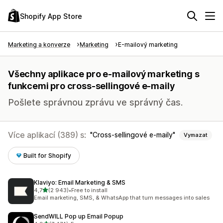
Shopify App Store
Marketing a konverze
Marketing
E-mailový marketing
Všechny aplikace pro e-mailový marketing s
funkcemi pro cross-sellingové e-maily
Pošlete správnou zprávu ve správný čas.
Více aplikací (389) s:
Cross-sellingové e-maily
Vymazat
Built for Shopify
Klaviyo: Email Marketing & SMS
z 5 hvězd
4,7
(2 943)
•
Free to install
Celkový počet recenzí: 2943
Email marketing, SMS, & WhatsApp that turn messages into sales
SendWILL Pop up Email Popup