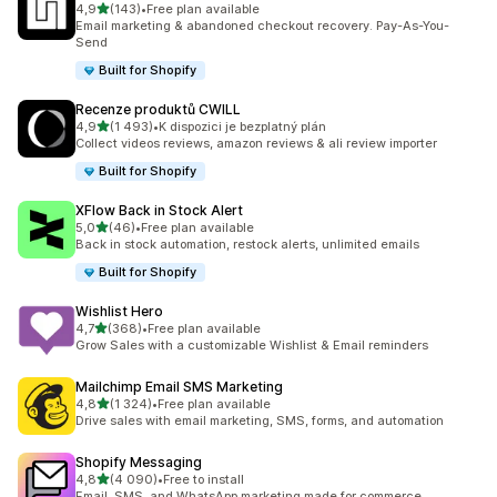
z 5 hvězd
4,9
(143)
•
Free plan available
Celkový počet recenzí: 143
Email marketing & abandoned checkout recovery. Pay-As-You-
Send
Built for Shopify
Recenze produktů CWILL
z 5 hvězd
4,9
(1 493)
•
K dispozici je bezplatný plán
Celkový počet recenzí: 1493
Collect videos reviews, amazon reviews & ali review importer
Built for Shopify
XFlow Back in Stock Alert
z 5 hvězd
5,0
(46)
•
Free plan available
Celkový počet recenzí: 46
Back in stock automation, restock alerts, unlimited emails
Built for Shopify
Wishlist Hero
z 5 hvězd
4,7
(368)
•
Free plan available
Celkový počet recenzí: 368
Grow Sales with a customizable Wishlist & Email reminders
Mailchimp Email SMS Marketing
z 5 hvězd
4,8
(1 324)
•
Free plan available
Celkový počet recenzí: 1324
Drive sales with email marketing, SMS, forms, and automation
Shopify Messaging
z 5 hvězd
4,8
(4 090)
•
Free to install
Celkový počet recenzí: 4090
Email, SMS, and WhatsApp marketing made for commerce