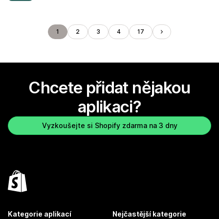
1
2
3
4
17
Chcete přidat nějakou
aplikaci?
Vyzkoušejte si Shopify zdarma na 3 dny
Kategorie aplikací
Nejčastější kategorie