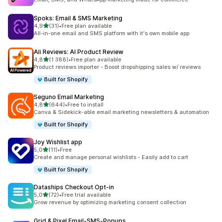
Spoks: Email & SMS Marketing
z 5 hvězd
4,9
(31)
•
Free plan available
Celkový počet recenzí: 31
All-in-one email and SMS platform with it's own mobile app
Ali Reviews: AI Product Review
z 5 hvězd
4,8
(1 388)
•
Free plan available
Celkový počet recenzí: 1388
Product reviews importer - Boost dropshipping sales w/ reviews
Built for Shopify
Seguno Email Marketing
z 5 hvězd
4,8
(644)
•
Free to install
Celkový počet recenzí: 644
Canva & Sidekick-able email marketing newsletters & automation
Built for Shopify
Joy Wishlist app
z 5 hvězd
5,0
(11)
•
Free
Celkový počet recenzí: 11
Create and manage personal wishlists - Easily add to cart
Built for Shopify
Dataships Checkout Opt‑in
z 5 hvězd
5,0
(72)
•
Free trial available
Celkový počet recenzí: 72
Grow revenue by optimizing marketing consent collection
Grid & Pixel Email‑SMS‑Popups