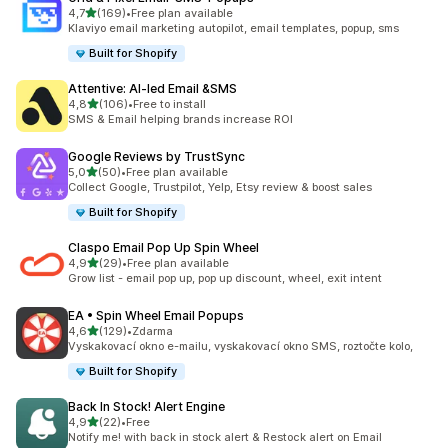
z 5 hvězd
4,7
(169)
•
Free plan available
Celkový počet recenzí: 169
Klaviyo email marketing autopilot, email templates, popup, sms
Built for Shopify
Attentive: AI‑led Email &SMS
z 5 hvězd
4,8
(106)
•
Free to install
Celkový počet recenzí: 106
SMS & Email helping brands increase ROI
Google Reviews by TrustSync
z 5 hvězd
5,0
(50)
•
Free plan available
Celkový počet recenzí: 50
Collect Google, Trustpilot, Yelp, Etsy review & boost sales
Built for Shopify
Claspo Email Pop Up Spin Wheel
z 5 hvězd
4,9
(29)
•
Free plan available
Celkový počet recenzí: 29
Grow list - email pop up, pop up discount, wheel, exit intent
EA • Spin Wheel Email Popups
z 5 hvězd
4,6
(129)
•
Zdarma
Celkový počet recenzí: 129
Vyskakovací okno e-mailu, vyskakovací okno SMS, roztočte kolo,
Built for Shopify
Back In Stock! Alert Engine
z 5 hvězd
4,9
(22)
•
Free
Celkový počet recenzí: 22
Notify me! with back in stock alert & Restock alert on Email