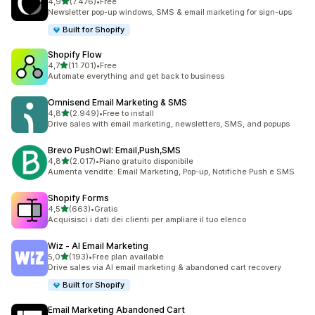
stelle su 5
4,9
(7.476)
•
Free
7476 recensioni totali
Newsletter pop-up windows, SMS & email marketing for sign-ups
Built for Shopify
Shopify Flow
stelle su 5
4,7
(11.701)
•
Free
11701 recensioni totali
Automate everything and get back to business
Omnisend Email Marketing & SMS
stelle su 5
4,8
(2.949)
•
Free to install
2949 recensioni totali
Drive sales with email marketing, newsletters, SMS, and popups
Brevo PushOwl: Email,Push,SMS
stelle su 5
4,8
(2.017)
•
Piano gratuito disponibile
2017 recensioni totali
Aumenta vendite: Email Marketing, Pop-up, Notifiche Push e SMS
Shopify Forms
stelle su 5
4,5
(663)
•
Gratis
663 recensioni totali
Acquisisci i dati dei clienti per ampliare il tuo elenco
Wiz ‑ AI Email Marketing
stelle su 5
5,0
(193)
•
Free plan available
193 recensioni totali
Drive sales via AI email marketing & abandoned cart recovery
Built for Shopify
Email Marketing Abandoned Cart