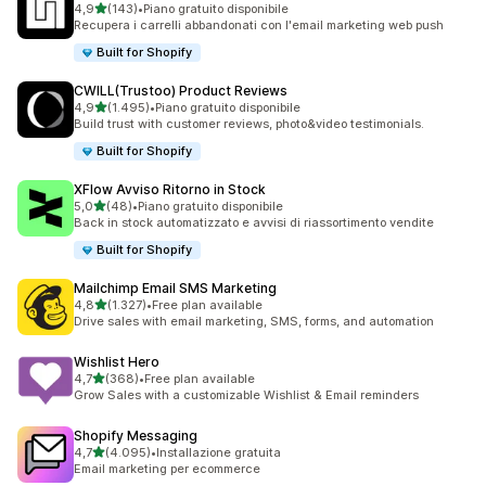
stelle su 5
4,9
(143)
•
Piano gratuito disponibile
143 recensioni totali
Recupera i carrelli abbandonati con l'email marketing web push
Built for Shopify
CWILL(Trustoo) Product Reviews
stelle su 5
4,9
(1.495)
•
Piano gratuito disponibile
1495 recensioni totali
Build trust with customer reviews, photo&video testimonials.
Built for Shopify
XFlow Avviso Ritorno in Stock
stelle su 5
5,0
(48)
•
Piano gratuito disponibile
48 recensioni totali
Back in stock automatizzato e avvisi di riassortimento vendite
Built for Shopify
Mailchimp Email SMS Marketing
stelle su 5
4,8
(1.327)
•
Free plan available
1327 recensioni totali
Drive sales with email marketing, SMS, forms, and automation
Wishlist Hero
stelle su 5
4,7
(368)
•
Free plan available
368 recensioni totali
Grow Sales with a customizable Wishlist & Email reminders
Shopify Messaging
stelle su 5
4,7
(4.095)
•
Installazione gratuita
4095 recensioni totali
Email marketing per ecommerce