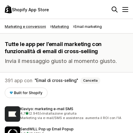
Shopify App Store
Marketing e conversioni
Marketing
Email marketing
Tutte le app per l’email marketing con
funzionalità di email di cross-selling
Invia il messaggio giusto al momento giusto.
391 app con
Email di cross-selling
Cancella
Built for Shopify
Klaviyo: marketing e‑mail SMS
stelle su 5
4,7
(2.945)
•
Installazione gratuita
2945 recensioni totali
Marketing via e-mail/SMS e assistenza: aumenta il ROI con l'IA
SendWILL Pop up Email Popup