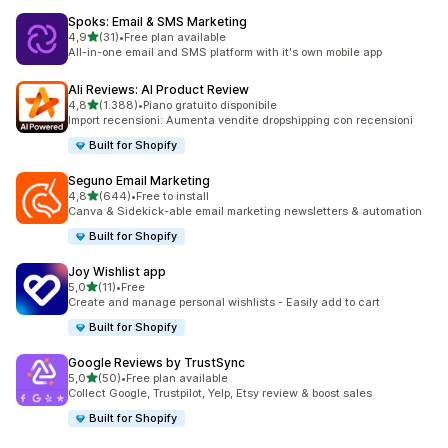
Spoks: Email & SMS Marketing
stelle su 5
4,9
(31)
•
Free plan available
31 recensioni totali
All-in-one email and SMS platform with it's own mobile app
Ali Reviews: AI Product Review
stelle su 5
4,8
(1.388)
•
Piano gratuito disponibile
1388 recensioni totali
Import recensioni: Aumenta vendite dropshipping con recensioni
Built for Shopify
Seguno Email Marketing
stelle su 5
4,8
(644)
•
Free to install
644 recensioni totali
Canva & Sidekick-able email marketing newsletters & automation
Built for Shopify
Joy Wishlist app
stelle su 5
5,0
(11)
•
Free
11 recensioni totali
Create and manage personal wishlists - Easily add to cart
Built for Shopify
Google Reviews by TrustSync
stelle su 5
5,0
(50)
•
Free plan available
50 recensioni totali
Collect Google, Trustpilot, Yelp, Etsy review & boost sales
Built for Shopify