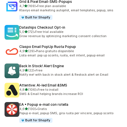
Grid & Pixel Email‑SMS‑Popups
stelle su 5
4,7
(169)
•
Free plan available
169 recensioni totali
Klaviyo email marketing autopilot, email templates, popup, sms
Built for Shopify
Dataships Checkout Opt‑in
stelle su 5
5,0
(72)
•
Free trial available
72 recensioni totali
Grow revenue by optimizing marketing consent collection
Claspo Email PopUp Ruota Popup
stelle su 5
4,9
(29)
•
Piano gratuito disponibile
29 recensioni totali
Lista email: pop up sconto, ruota, exit intent, popup email
Back In Stock! Alert Engine
stelle su 5
4,9
(22)
•
Free
22 recensioni totali
Notify me! with back in stock alert & Restock alert on Email
Attentive: AI‑led Email &SMS
stelle su 5
4,8
(106)
•
Free to install
106 recensioni totali
SMS & Email helping brands increase ROI
EA • Popup e‑mail con rotella
stelle su 5
4,6
(130)
•
Gratis
130 recensioni totali
Popup e-mail, popup SMS, gira ruota per vincere, popup sconto
Built for Shopify