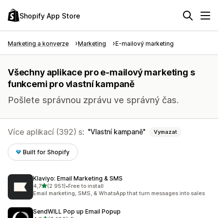
Shopify App Store
Marketing a konverze
Marketing
E-mailový marketing
Všechny aplikace pro e-mailový marketing s
funkcemi pro vlastní kampaně
Pošlete správnou zprávu ve správný čas.
Více aplikací (392) s:
Vlastní kampaně
Vymazat
Built for Shopify
Klaviyo: Email Marketing & SMS
z 5 hvězd
4,7
(2 951)
•
Free to install
Celkový počet recenzí: 2951
Email marketing, SMS, & WhatsApp that turn messages into sales
SendWILL Pop up Email Popup