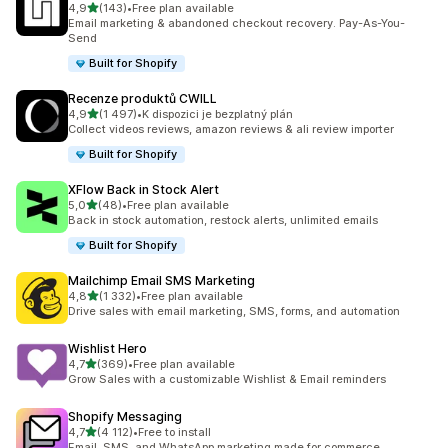
z 5 hvězd
4,9
(143)
•
Free plan available
Celkový počet recenzí: 143
Email marketing & abandoned checkout recovery. Pay-As-You-
Send
Built for Shopify
Recenze produktů CWILL
z 5 hvězd
4,9
(1 497)
•
K dispozici je bezplatný plán
Celkový počet recenzí: 1497
Collect videos reviews, amazon reviews & ali review importer
Built for Shopify
XFlow Back in Stock Alert
z 5 hvězd
5,0
(48)
•
Free plan available
Celkový počet recenzí: 48
Back in stock automation, restock alerts, unlimited emails
Built for Shopify
Mailchimp Email SMS Marketing
z 5 hvězd
4,8
(1 332)
•
Free plan available
Celkový počet recenzí: 1332
Drive sales with email marketing, SMS, forms, and automation
Wishlist Hero
z 5 hvězd
4,7
(369)
•
Free plan available
Celkový počet recenzí: 369
Grow Sales with a customizable Wishlist & Email reminders
Shopify Messaging
z 5 hvězd
4,7
(4 112)
•
Free to install
Celkový počet recenzí: 4112
Email, SMS, and WhatsApp marketing made for commerce