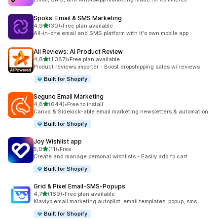
Spoks: Email & SMS Marketing
z 5 hvězd
4,9
(30)
•
Free plan available
Celkový počet recenzí: 30
All-in-one email and SMS platform with it's own mobile app
Ali Reviews: AI Product Review
z 5 hvězd
4,8
(1 387)
•
Free plan available
Celkový počet recenzí: 1387
Product reviews importer - Boost dropshipping sales w/ reviews
Built for Shopify
Seguno Email Marketing
z 5 hvězd
4,8
(644)
•
Free to install
Celkový počet recenzí: 644
Canva & Sidekick-able email marketing newsletters & automation
Built for Shopify
Joy Wishlist app
z 5 hvězd
5,0
(11)
•
Free
Celkový počet recenzí: 11
Create and manage personal wishlists - Easily add to cart
Built for Shopify
Grid & Pixel Email‑SMS‑Popups
z 5 hvězd
4,7
(169)
•
Free plan available
Celkový počet recenzí: 169
Klaviyo email marketing autopilot, email templates, popup, sms
Built for Shopify