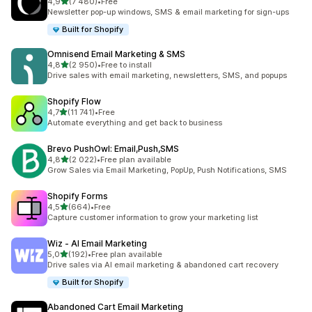
z 5 hvězd
4,9
(7 480)
•
Free
Celkový počet recenzí: 7480
Newsletter pop-up windows, SMS & email marketing for sign-ups
Built for Shopify
Omnisend Email Marketing & SMS
z 5 hvězd
4,8
(2 950)
•
Free to install
Celkový počet recenzí: 2950
Drive sales with email marketing, newsletters, SMS, and popups
Shopify Flow
z 5 hvězd
4,7
(11 741)
•
Free
Celkový počet recenzí: 11741
Automate everything and get back to business
Brevo PushOwl: Email,Push,SMS
z 5 hvězd
4,8
(2 022)
•
Free plan available
Celkový počet recenzí: 2022
Grow Sales via Email Marketing, PopUp, Push Notifications, SMS
Shopify Forms
z 5 hvězd
4,5
(664)
•
Free
Celkový počet recenzí: 664
Capture customer information to grow your marketing list
Wiz ‑ AI Email Marketing
z 5 hvězd
5,0
(192)
•
Free plan available
Celkový počet recenzí: 192
Drive sales via AI email marketing & abandoned cart recovery
Built for Shopify
Abandoned Cart Email Marketing