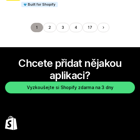
Built for Shopify
1
2
3
4
17
Chcete přidat nějakou
aplikaci?
Vyzkoušejte si Shopify zdarma na 3 dny