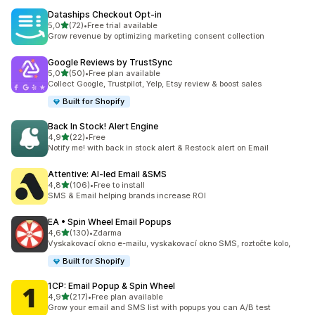
Dataships Checkout Opt‑in
z 5 hvězd
5,0
(72)
•
Free trial available
Celkový počet recenzí: 72
Grow revenue by optimizing marketing consent collection
Google Reviews by TrustSync
z 5 hvězd
5,0
(50)
•
Free plan available
Celkový počet recenzí: 50
Collect Google, Trustpilot, Yelp, Etsy review & boost sales
Built for Shopify
Back In Stock! Alert Engine
z 5 hvězd
4,9
(22)
•
Free
Celkový počet recenzí: 22
Notify me! with back in stock alert & Restock alert on Email
Attentive: AI‑led Email &SMS
z 5 hvězd
4,8
(106)
•
Free to install
Celkový počet recenzí: 106
SMS & Email helping brands increase ROI
EA • Spin Wheel Email Popups
z 5 hvězd
4,6
(130)
•
Zdarma
Celkový počet recenzí: 130
Vyskakovací okno e-mailu, vyskakovací okno SMS, roztočte kolo,
Built for Shopify
1CP: Email Popup & Spin Wheel
z 5 hvězd
4,9
(217)
•
Free plan available
Celkový počet recenzí: 217
Grow your email and SMS list with popups you can A/B test