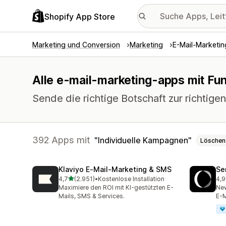
Shopify App Store
Marketing und Conversion
Marketing
E-Mail-Marketin
Alle e-mail-marketing-apps mit Fu
Sende die richtige Botschaft zur richtigen
392 Apps mit
Individuelle Kampagnen
Löschen
Klaviyo E‑Mail‑Marketing & SMS
Se
von 5 Sternen
4,7
(2.951)
•
Kostenlose Installation
4,9
2951 Rezensionen insgesamt
748
Maximiere den ROI mit KI-gestützten E-
New
Mails, SMS & Services.
E-M