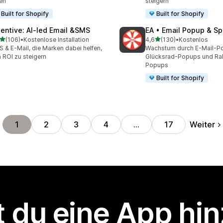
en
steigern
Built for Shopify
Built for Shopify
tentive: AI‑led Email &SMS
EA • Email Popup & Sp
von 5 Sternen
von 5 Sternen
(106)
•
Kostenlose Installation
4,6
(130)
•
Kostenlos
 Rezensionen insgesamt
130 Rezensionen insgesa
 & E-Mail, die Marken dabei helfen,
Wachstum durch E-Mail-P
 ROI zu steigern
Glücksrad-Popups und Ra
Popups
Built for Shopify
Weiter
1
2
3
4
…
17
 du eine App hi