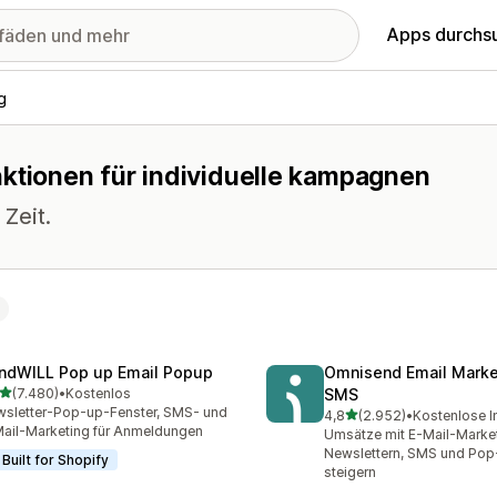
Apps durchs
g
nktionen für individuelle kampagnen
 Zeit.
ndWILL Pop up Email Popup
Omnisend Email Marke
von 5 Sternen
(7.480)
•
Kostenlos
SMS
0 Rezensionen insgesamt
sletter-Pop-up-Fenster, SMS- und
von 5 Sternen
4,8
(2.952)
•
Kostenlose In
2952 Rezensionen insges
ail-Marketing für Anmeldungen
Umsätze mit E-Mail-Market
Newslettern, SMS und Pop
Built for Shopify
steigern