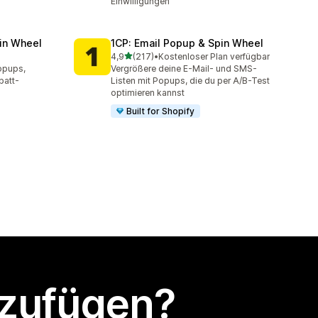
Einwilligungen
in Wheel
1CP: Email Popup & Spin Wheel
von 5 Sternen
4,9
(217)
•
Kostenloser Plan verfügbar
mt
217 Rezensionen insgesamt
opups,
Vergrößere deine E-Mail- und SMS-
batt-
Listen mit Popups, die du per A/B-Test
optimieren kannst
Built for Shopify
nzufügen?