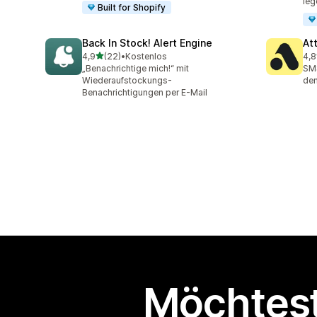
leg
Built for Shopify
Back In Stock! Alert Engine
At
von 5 Sternen
4,9
(22)
•
Kostenlos
4,8
22 Rezensionen insgesamt
106
„Benachrichtige mich!“ mit
SMS
Wiederaufstockungs-
den
Benachrichtigungen per E-Mail
Möchtest