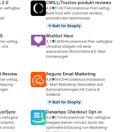
 2.0
CWILL/Trustoo produkt reviews
von 5 Sternen
an verfügbar
4,9
(1.497)
•
Kostenloser Plan verfügbar
mt
1497 Rezensionen insgesamt
Build trust with customer reviews,
ail
photo&video testimonials.
Built for Shopify
MS
Wishlist Hero
von 5 Sternen
Kostenloser Plan verfügbar
4,7
(369)
•
Kostenloser Plan verfügbar
amt
369 Rezensionen insgesamt
- und
Umsätze steigern mit einer
anpassbaren Wunschliste & E-Mail-
Erinnerungen
ct Review
Seguno Email Marketing
von 5 Sternen
Kostenloser Plan verfügbar
4,8
(643)
•
Kostenlose Installation
amt
643 Rezensionen insgesamt
hipping-
E-Mail-Marketing-Newsletter und
ngen.
Automatisierungen mit Canva &
Sidekick
Built for Shopify
ustSync
Dataships Checkout Opt‑in
von 5 Sternen
n verfügbar
5,0
(72)
•
Kostenloser Test verfügbar
t
72 Rezensionen insgesamt
ustpilot,
Steigere deinen Umsatz durch die
d Umsatz
optimierte Erfassung von Marketing-