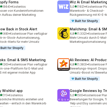
opify Forms
Wiz Ai Email Marketing
von 5 Sternen
von 5 Sternen
(664)
•
Kostenlos
5,0
(192)
•
Kostenloser Pl
 Rezensionen insgesamt
192 Rezensionen insgesa
assen von Kundeninformationen
Warenkorb- & Checkout-
 Aufbau deiner Marketing
Rückgewinnung mit KI-E-M
Built for Shopify
low Back in Stock Alert
Mailchimp: Email & S
von 5 Sternen
von 5 Sternen
(48)
•
Kostenloser Plan verfügbar
4,8
(1.332)
•
Rezensionen insgesamt
1332 Rezensionen insges
k-in-Stock-Automatisierung,
Mehr Umsatz durch E-Mail
tock-Alerts für mehr Umsatz
Marketingautomatisierung
Built for Shopify
oks: Email & SMS Marketing
Ali Reviews: AI Produ
von 5 Sternen
von 5 Sternen
(30)
•
Kostenloser Plan verfügbar
4,8
(1.383)
•
Rezensionen insgesamt
1383 Rezensionen insges
-in-one-Plattform für E-Mail und
Bewertungs-Import: Drops
 mit eigener mobiler App
Umsatz-Boost m/ Bewertu
Built for Shopify
y Wishlist app
Google Reviews by Tr
von 5 Sternen
von 5 Sternen
(11)
•
Kostenlos
5,0
(50)
•
Kostenloser Pla
Rezensionen insgesamt
50 Rezensionen insgesam
sönliche Wishlists erstellen und
Bewertungen für Google, Tr
walten – einfach in den Warenkorb
Yelp und Etsy sammeln un