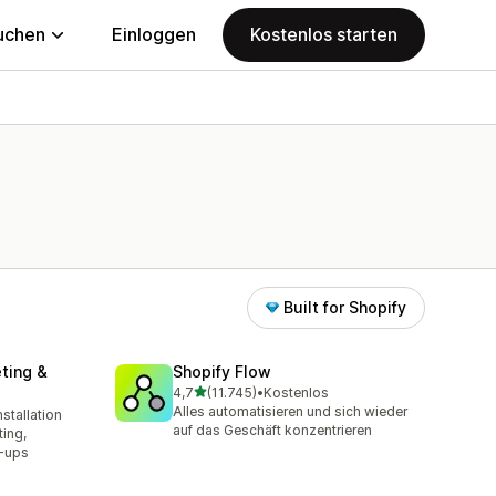
uchen
Einloggen
Kostenlos starten
Built for Shopify
ting &
Shopify Flow
von 5 Sternen
4,7
(11.745)
•
Kostenlos
11745 Rezensionen insgesamt
Alles automatisieren und sich wieder
stallation
amt
auf das Geschäft konzentrieren
ing,
-ups