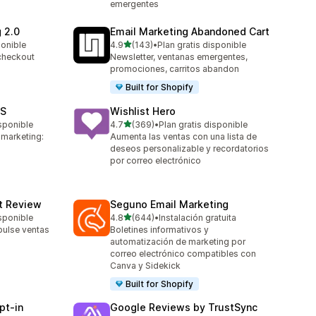
emergentes
 2.0
Email Marketing Abandoned Cart
de 5 estrellas
ponible
4.9
(143)
•
Plan gratis disponible
143 reseñas en total
 checkout
Newsletter, ventanas emergentes,
promociones, carritos abandon
Built for Shopify
MS
Wishlist Hero
de 5 estrellas
isponible
4.7
(369)
•
Plan gratis disponible
369 reseñas en total
 marketing:
Aumenta las ventas con una lista de
deseos personalizable y recordatorios
por correo electrónico
ct Review
Seguno Email Marketing
de 5 estrellas
isponible
4.8
(644)
•
Instalación gratuita
644 reseñas en total
pulse ventas
Boletines informativos y
automatización de marketing por
correo electrónico compatibles con
Canva y Sidekick
Built for Shopify
pt‑in
Google Reviews by TrustSync