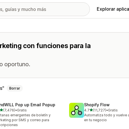
Explorar aplic
rketing con funciones para la
o oportuno.
s
Borrar
ndWILL Pop up Email Popup
Shopify Flow
de 5 estrellas
de 5 estrellas
(7,476)
•
Gratis
4.7
(11,727)
•
Gratis
6 reseñas en total
11727 reseñas en total
tanas emergentes de boletín y
Automatiza todo y vuelve a
keting por SMS y correo para
en tu negocio
cripciones