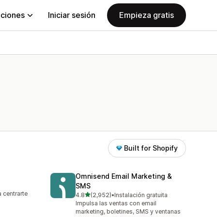
aciones
Iniciar sesión
Empieza gratis
Built for Shopify
Omnisend Email Marketing &
SMS
 centrarte
de 5 estrellas
4.8
(2,952)
•
Instalación gratuita
2952 reseñas en total
Impulsa las ventas con email
marketing, boletines, SMS y ventanas