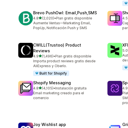
Brevo PushOwl: Email,Push,SMS
Sh
de 5 estrellas
4.8
(2,020)
•
Plan gratis disponible
4.5
2020 reseñas en total
664
Aumente Ventas—Marketing Email,
Cap
PopUp, Notificación Push y SMS
par
CWILL(Trustoo) Product
XF
Reviews
5.0
48 
Aut
de 5 estrellas
4.9
(1,496)
•
Plan gratis disponible
1496 reseñas en total
de 
Importa product reviews gratis desde
AliExpress y Oberlo.
Built for Shopify
Shopify Messaging
Sp
de 5 estrellas
4.8
(4,105)
•
Instalación gratuita
4.9
4105 reseñas en total
30 
Email marketing creado para el
Pla
comercio
SMS
pro
Joy Wishlist app
Gr