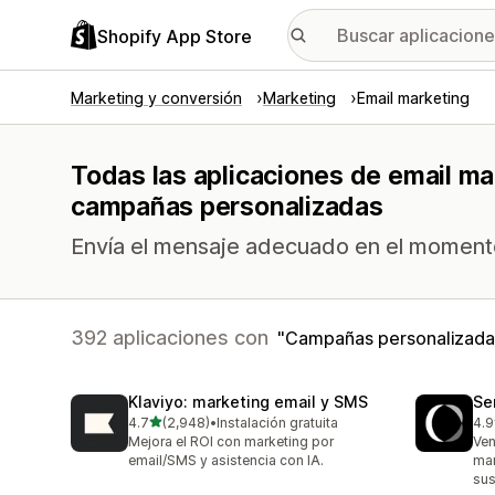
Shopify App Store
Marketing y conversión
Marketing
Email marketing
Todas las aplicaciones de email ma
campañas personalizadas
Envía el mensaje adecuado en el moment
392 aplicaciones con
Campañas personalizada
Klaviyo: marketing email y SMS
Se
de 5 estrellas
4.7
(2,948)
•
Instalación gratuita
4.9
2948 reseñas en total
747
Mejora el ROI con marketing por
Ven
email/SMS y asistencia con IA.
mar
sus