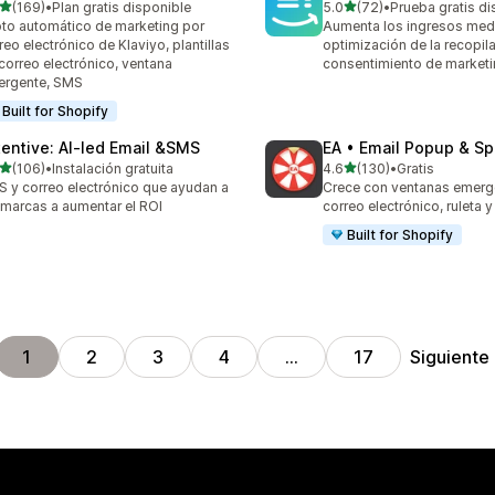
de 5 estrellas
de 5 estrellas
(169)
•
Plan gratis disponible
5.0
(72)
•
Prueba gratis di
 reseñas en total
72 reseñas en total
oto automático de marketing por
Aumenta los ingresos medi
reo electrónico de Klaviyo, plantillas
optimización de la recopil
correo electrónico, ventana
consentimiento de market
ergente, SMS
Built for Shopify
tentive: AI‑led Email &SMS
EA • Email Popup & Sp
de 5 estrellas
de 5 estrellas
(106)
•
Instalación gratuita
4.6
(130)
•
Gratis
 reseñas en total
130 reseñas en total
 y correo electrónico que ayudan a
Crece con ventanas emerg
 marcas a aumentar el ROI
correo electrónico, ruleta 
Built for Shopify
Siguiente
1
2
3
4
…
17