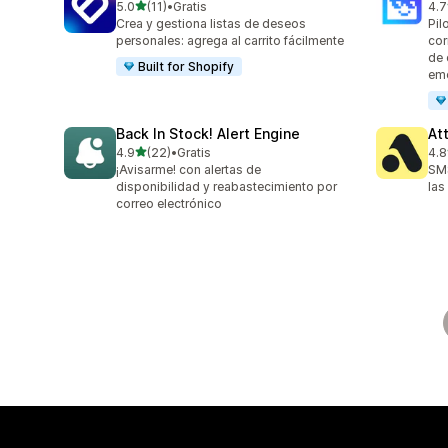
de 5 estrellas
5.0
(11)
•
Gratis
4.7
11 reseñas en total
169
Crea y gestiona listas de deseos
Pil
personales: agrega al carrito fácilmente
cor
de 
Built for Shopify
em
Back In Stock! Alert Engine
At
de 5 estrellas
4.9
(22)
•
Gratis
4.8
22 reseñas en total
106
¡Avisarme! con alertas de
SMS
disponibilidad y reabastecimiento por
las
correo electrónico