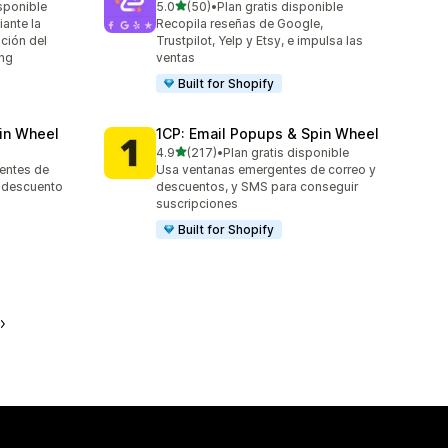
de 5 estrellas
sponible
5.0
(50)
•
Plan gratis disponible
50 reseñas en total
ante la
Recopila reseñas de Google,
ación del
Trustpilot, Yelp y Etsy, e impulsa las
ing
ventas
Built for Shopify
in Wheel
1CP: Email Popups & Spin Wheel
de 5 estrellas
4.9
(217)
•
Plan gratis disponible
217 reseñas en total
entes de
Usa ventanas emergentes de correo y
y descuento
descuentos, y SMS para conseguir
suscripciones
Built for Shopify