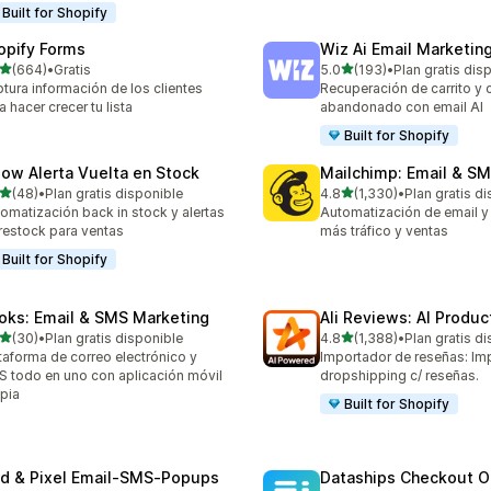
Built for Shopify
opify Forms
Wiz Ai Email Marketing
de 5 estrellas
de 5 estrellas
(664)
•
Gratis
5.0
(193)
•
Plan gratis dis
 reseñas en total
193 reseñas en total
tura información de los clientes
Recuperación de carrito y
a hacer crecer tu lista
abandonado con email AI
Built for Shopify
low Alerta Vuelta en Stock
Mailchimp: Email & S
de 5 estrellas
de 5 estrellas
(48)
•
Plan gratis disponible
4.8
(1,330)
•
Plan gratis d
reseñas en total
1330 reseñas en total
omatización back in stock y alertas
Automatización de email y
restock para ventas
más tráfico y ventas
Built for Shopify
oks: Email & SMS Marketing
Ali Reviews: AI Produ
de 5 estrellas
de 5 estrellas
(30)
•
Plan gratis disponible
4.8
(1,388)
•
Plan gratis d
reseñas en total
1388 reseñas en total
taforma de correo electrónico y
Importador de reseñas: Im
 todo en uno con aplicación móvil
dropshipping c/ reseñas.
pia
Built for Shopify
id & Pixel Email‑SMS‑Popups
Dataships Checkout O