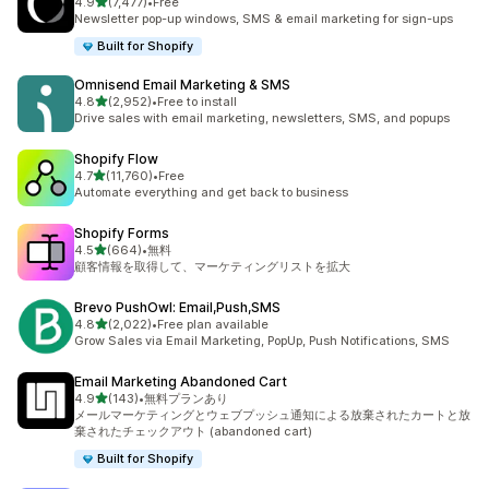
5つ星中
4.9
(7,477)
•
Free
合計レビュー数：7477件
Newsletter pop-up windows, SMS & email marketing for sign-ups
Built for Shopify
Omnisend Email Marketing & SMS
5つ星中
4.8
(2,952)
•
Free to install
合計レビュー数：2952件
Drive sales with email marketing, newsletters, SMS, and popups
Shopify Flow
5つ星中
4.7
(11,760)
•
Free
合計レビュー数：11760件
Automate everything and get back to business
Shopify Forms
5つ星中
4.5
(664)
•
無料
合計レビュー数：664件
顧客情報を取得して、マーケティングリストを拡大
Brevo PushOwl: Email,Push,SMS
5つ星中
4.8
(2,022)
•
Free plan available
合計レビュー数：2022件
Grow Sales via Email Marketing, PopUp, Push Notifications, SMS
Email Marketing Abandoned Cart
5つ星中
4.9
(143)
•
無料プランあり
合計レビュー数：143件
メールマーケティングとウェブプッシュ通知による放棄されたカートと放
棄されたチェックアウト (abandoned cart)
Built for Shopify