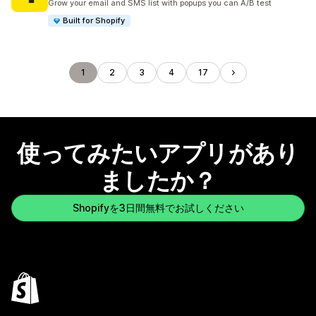
Grow your email and SMS list with popups you can A/B test
Built for Shopify
1
2
3
4
17
使ってみたいアプリがあり
ましたか？
Shopifyを3日間無料でお試しください