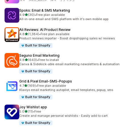
Spoks: Email & SMS Marketing
5つ星中
4.9
(30)
•
Free plan available
合計レビュー数：30件
All-in-one email and SMS platform with it's own mobile app
Ali Reviews: AI Product Review
5つ星中
4.8
(1,384)
•
Free plan available
合計レビュー数：1384件
Product reviews importer - Boost dropshipping sales w/ reviews
Built for Shopify
Seguno Email Marketing
5つ星中
4.8
(643)
•
Free to install
合計レビュー数：643件
Canva & Sidekick-able email marketing newsletters & automation
Built for Shopify
Grid & Pixel Email‑SMS‑Popups
5つ星中
4.7
(169)
•
Free plan available
合計レビュー数：169件
Klaviyo email marketing autopilot, email templates, popup, sms
Built for Shopify
Joy Wishlist app
5つ星中
5.0
(11)
•
Free
合計レビュー数：11件
Create and manage personal wishlists - Easily add to cart
Built for Shopify