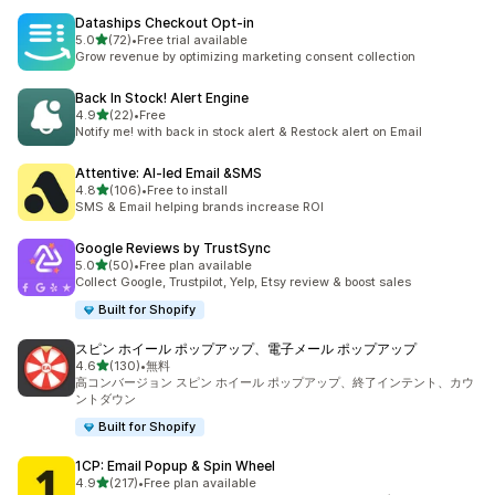
Dataships Checkout Opt‑in
5つ星中
5.0
(72)
•
Free trial available
合計レビュー数：72件
Grow revenue by optimizing marketing consent collection
Back In Stock! Alert Engine
5つ星中
4.9
(22)
•
Free
合計レビュー数：22件
Notify me! with back in stock alert & Restock alert on Email
Attentive: AI‑led Email &SMS
5つ星中
4.8
(106)
•
Free to install
合計レビュー数：106件
SMS & Email helping brands increase ROI
Google Reviews by TrustSync
5つ星中
5.0
(50)
•
Free plan available
合計レビュー数：50件
Collect Google, Trustpilot, Yelp, Etsy review & boost sales
Built for Shopify
スピン ホイール ポップアップ、電子メール ポップアップ
5つ星中
4.6
(130)
•
無料
合計レビュー数：130件
高コンバージョン スピン ホイール ポップアップ、終了インテント、カウ
ントダウン
Built for Shopify
1CP: Email Popup & Spin Wheel
5つ星中
4.9
(217)
•
Free plan available
合計レビュー数：217件