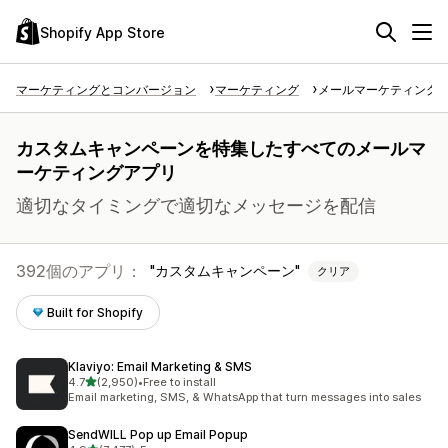
Shopify App Store
マーケティングとコンバージョン
マーケティング
メールマーケティング
カスタムキャンペーンを特集したすべてのメールマ
ーケティングアプリ
適切なタイミングで適切なメッセージを配信
392個のアプリ：
カスタムキャンペーン
クリア
Built for Shopify
Klaviyo: Email Marketing & SMS
5つ星中
4.7
(2,950)
•
Free to install
合計レビュー数：2950件
Email marketing, SMS, & WhatsApp that turn messages into sales
SendWILL Pop up Email Popup