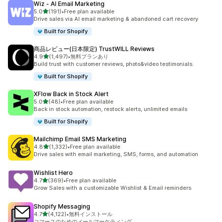
Wiz ‑ AI Email Marketing
5つ星中
5.0
(191)
•
Free plan available
合計レビュー数：191件
Drive sales via AI email marketing & abandoned cart recovery
Built for Shopify
商品レビュー(日本限定) TrustWILL Reviews
5つ星中
4.9
(1,497)
•
無料プランあり
合計レビュー数：1497件
Build trust with customer reviews, photo&video testimonials.
Built for Shopify
XFlow Back in Stock Alert
5つ星中
5.0
(48)
•
Free plan available
合計レビュー数：48件
Back in stock automation, restock alerts, unlimited emails
Built for Shopify
Mailchimp Email SMS Marketing
5つ星中
4.8
(1,332)
•
Free plan available
合計レビュー数：1332件
Drive sales with email marketing, SMS, forms, and automation
Wishlist Hero
5つ星中
4.7
(369)
•
Free plan available
合計レビュー数：369件
Grow Sales with a customizable Wishlist & Email reminders
Shopify Messaging
5つ星中
4.7
(4,122)
•
無料インストール
合計レビュー数：4122件
コマースのためのメールマーケティング