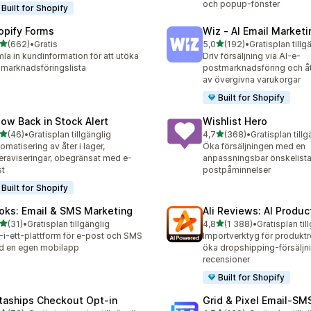
och popup-fönster
Built for Shopify
opify Forms
Wiz ‑ AI Email Marketi
av 5 stjärnor
av 5 stjärnor
(662)
•
Gratis
5,0
(192)
•
Gratisplan tillg
 recensioner totalt
192 recensioner totalt
la in kundinformation för att utöka
Driv försäljning via AI-e-
 marknadsföringslista
postmarknadsföring och å
av övergivna varukorgar
Built for Shopify
low Back in Stock Alert
Wishlist Hero
av 5 stjärnor
av 5 stjärnor
(46)
•
Gratisplan tillgänglig
4,7
(368)
•
Gratisplan tillg
recensioner totalt
368 recensioner totalt
omatisering av åter i lager,
Öka försäljningen med en
eraviseringar, obegränsat med e-
anpassningsbar önskelista
st
postpåminnelser
Built for Shopify
oks: Email & SMS Marketing
Ali Reviews: AI Produ
av 5 stjärnor
av 5 stjärnor
(31)
•
Gratisplan tillgänglig
4,8
(1 388)
•
Gratisplan til
recensioner totalt
1388 recensioner totalt
t-i-ett-plattform för e-post och SMS
Importverktyg för produktr
d en egen mobilapp
öka dropshipping-försälj
recensioner
Built for Shopify
taships Checkout Opt‑in
Grid & Pixel Email‑S