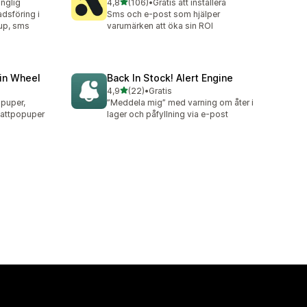
av 5 stjärnor
änglig
4,8
(106)
•
Gratis att installera
106 recensioner totalt
dsföring i
Sms och e-post som hjälper
pup, sms
varumärken att öka sin ROI
in Wheel
Back In Stock! Alert Engine
av 5 stjärnor
4,9
(22)
•
Gratis
22 recensioner totalt
opuper,
”Meddela mig” med varning om åter i
battpopuper
lager och påfyllning via e-post