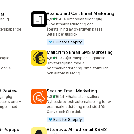
ng
Abandoned Cart Email Marketing
av 5 stjärnor
änglig
4,9
(143)
•
Gratisplan tillgänglig
143 recensioner totalt
E-postmarknadsföring och
terskapande
återställning av övergiven kassa.
Betala per utskick
Built for Shopify
Mailchimp Email SMS Marketing
av 5 stjärnor
änglig
4,8
(1 323)
•
Gratisplan tillgänglig
1323 recensioner totalt
Driv försäljning med e-
 och e-
postmarknadsföring, sms, formulär
och automatisering
ct Review
Seguno Email Marketing
av 5 stjärnor
lgänglig
4,8
(644)
•
Gratis att installera
644 recensioner totalt
ecensioner –
Nyhetsbrev och automatisering för e-
ningen med
postmarknadsföring med stöd för
Canva och Sidekick
Built for Shopify
MS‑Popups
Attentive: AI‑led Email &SMS