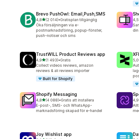
Brevo PushOwl: Email,Push,SMS
Sh
av 5 stjärnor
4,8
(2 014)
•
Gratisplan tillgänglig
4,5
2014 recensioner totalt
662
Öka försäljningen via e-
Sam
postmarknadsföring, popup-fönster,
din
push-notiser och sms
TrustWILL Product Reviews app
XF
av 5 stjärnor
4,9
(1 493)
•
Gratis
5,0
1493 recensioner totalt
46 
Collect videos reviews, amazon
Aut
reviews & ali reviews importer
lag
po
Built for Shopify
Shopify Messaging
Sp
av 5 stjärnor
4,8
(4 088)
•
Gratis att installera
4,9
4088 recensioner totalt
31 
E-post-, SMS- och WhatsApp-
All
marknadsföring skapad för e-handel
me
Joy Wishlist app
Da