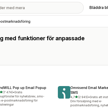
Bläddra b
postmarknadsföring
ng med funktioner för anpassade
ndWILL Pop up Email Popup
Omnisend Email Marke
av 5 stjärnor
(7 474)
•
Gratis
SMS
4 recensioner totalt
upfönster för nyhetsbrev, sms-
av 5 stjärnor
4,7
(2 945)
•
Gratis att ins
2945 recensioner totalt
 e-postmarknadsföring för
Driv försäljning med e-
istreringar
postmarknadsföring, nyhe