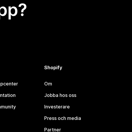
app?
Shopify
lpcenter
Om
ntation
Jobba hos oss
mmunity
Investerare
Press och media
Partner