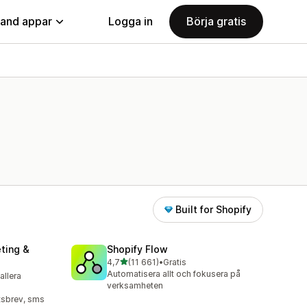
land appar
Logga in
Börja gratis
Built for Shopify
ting &
Shopify Flow
av 5 stjärnor
4,7
(11 661)
•
Gratis
11661 recensioner totalt
Automatisera allt och fokusera på
tallera
verksamheten
tsbrev, sms