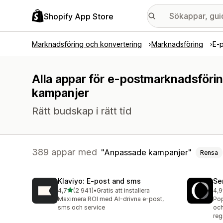
Shopify App Store
Marknadsföring och konvertering
Marknadsföring
E-
Alla appar för e-postmarknadsföri
kampanjer
Rätt budskap i rätt tid
389 appar med
Anpassade kampanjer
Rensa
Klaviyo: E‑post and sms
Se
av 5 stjärnor
4,7
(2 941)
•
Gratis att installera
4,9
2941 recensioner totalt
747
Maximera ROI med AI-drivna e-post,
Pop
sms och service
och
reg