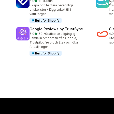
av 5 stjärnor
5,0
(11)
•
Gratis
5,0
11 recensioner totalt
72 
Skapa och hantera personliga
Öka
önskelistor – lägg enkelt till i
ins
varukorgen
ma
Built for Shopify
Google Reviews by TrustSync
Cl
av 5 stjärnor
5,0
(50)
•
Gratisplan tillgänglig
4,9
50 recensioner totalt
29 
Samla in omdömen från Google,
Utö
Trustpilot, Yelp och Etsy och öka
rab
försäljningen
Built for Shopify