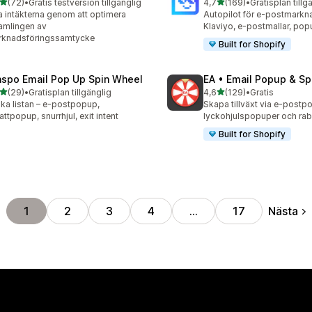
av 5 stjärnor
av 5 stjärnor
(72)
•
Gratis testversion tillgänglig
4,7
(169)
•
Gratisplan tillg
recensioner totalt
169 recensioner totalt
 intäkterna genom att optimera
Autopilot för e-postmarkna
amlingen av
Klaviyo, e-postmallar, po
rknadsföringssamtycke
Built for Shopify
aspo Email Pop Up Spin Wheel
EA • Email Popup & Sp
av 5 stjärnor
av 5 stjärnor
(29)
•
Gratisplan tillgänglig
4,6
(129)
•
Gratis
recensioner totalt
129 recensioner totalt
ka listan – e-postpopup,
Skapa tillväxt via e-postp
attpopup, snurrhjul, exit intent
lyckohjulspopuper och ra
Built for Shopify
Nästa
1
2
3
4
…
17