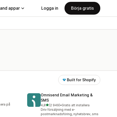
land appar
Logga in
Börja gratis
Built for Shopify
Omnisend Email Marketing &
SMS
sera på
av 5 stjärnor
4,8
(2 949)
•
Gratis att installera
2949 recensioner totalt
Driv försäljning med e-
postmarknadsföring, nyhetsbrev, sms