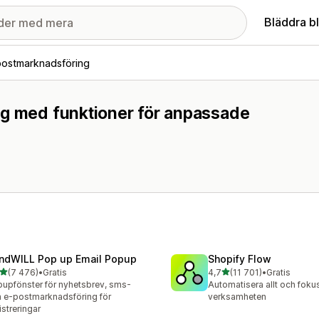
Bläddra b
postmarknadsföring
ng med funktioner för anpassade
ndWILL Pop up Email Popup
Shopify Flow
av 5 stjärnor
av 5 stjärnor
(7 476)
•
Gratis
4,7
(11 701)
•
Gratis
6 recensioner totalt
11701 recensioner totalt
upfönster för nyhetsbrev, sms-
Automatisera allt och foku
 e-postmarknadsföring för
verksamheten
istreringar