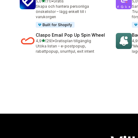
av 5 stjärnor
5,0
(11)
•
Gratis
5,0
11 recensioner totalt
50 
Skapa och hantera personliga
Sam
önskelistor – lägg enkelt till i
Tru
varukorgen
för
Built for Shopify
Claspo Email Pop Up Spin Wheel
Ba
av 5 stjärnor
4,9
(29)
•
Gratisplan tillgänglig
4,9
29 recensioner totalt
22 
Utöka listan – e-postpopup,
”Me
rabattpopup, snurrhjul, exit intent
lag