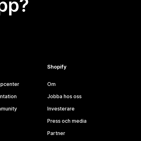
app?
Shopify
lpcenter
Om
ntation
Jobba hos oss
mmunity
Investerare
Press och media
Partner