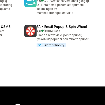
av 5 stjärnor
änglig
5,0
(72)
•
Gratis testversion tillgänglig
72 recensioner totalt
dsföring i
Öka intäkterna genom att optimera
pup, sms
insamlingen av
marknadsföringssamtycke
il &SMS
EA • Email Popup & Spin Wheel
av 5 stjärnor
lera
4,6
(130)
•
Gratis
130 recensioner totalt
er
Skapa tillväxt via e-postpopuper,
lyckohjulspopuper och rabattpopuper
Built for Shopify