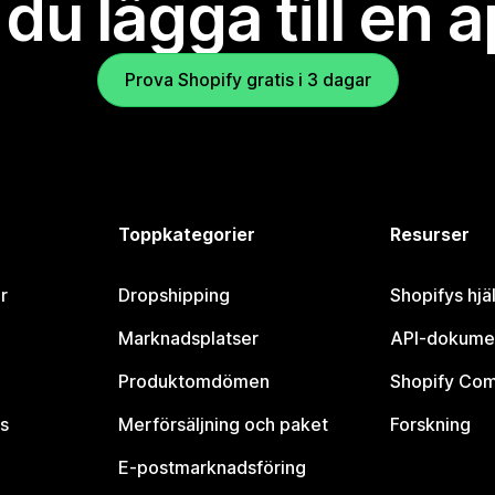
l du lägga till en 
Prova Shopify gratis i 3 dagar
Toppkategorier
Resurser
r
Dropshipping
Shopifys hjä
Marknadsplatser
API-dokume
Produktomdömen
Shopify Co
s
Merförsäljning och paket
Forskning
E-postmarknadsföring