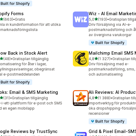
Built for Shopify
opify Forms
Wiz ‑ AI Email Marketi
av 5 stjärnor
av 5 stjärnor
(663)
•
Gratis
5,0
(193)
•
Gratisplan tillg
 recensioner totalt
193 recensioner totalt
la in kundinformation för att utöka
Driv försäljning via AI-e-
 marknadsföringslista
postmarknadsföring och å
av övergivna varukorgar
Built for Shopify
low Back in Stock Alert
Mailchimp Email SMS 
av 5 stjärnor
av 5 stjärnor
(48)
•
Gratisplan tillgänglig
4,8
(1 327)
•
Gratisplan til
recensioner totalt
1327 recensioner totalt
omatisering för åter i lager,
Driv försäljning med e-
yllningsaviseringar, obegränsat
postmarknadsföring, sms, 
al e-postmeddelanden
och automatisering
Built for Shopify
oks: Email & SMS Marketing
Ali Reviews: AI Produ
av 5 stjärnor
av 5 stjärnor
(31)
•
Gratisplan tillgänglig
4,8
(1 388)
•
Gratisplan til
recensioner totalt
1388 recensioner totalt
t-i-ett-plattform för e-post och SMS
Importverktyg för produktr
d en egen mobilapp
öka dropshipping-försälj
recensioner
Built for Shopify
ogle Reviews by TrustSync
Grid & Pixel Email‑S