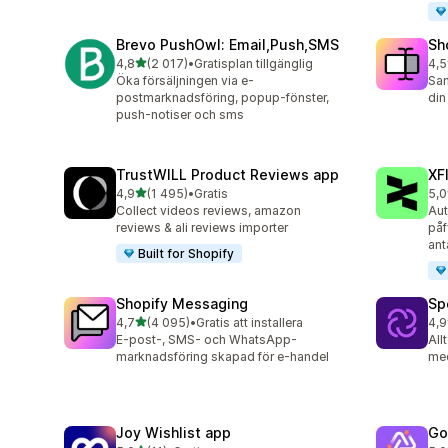
Brevo PushOwl: Email,Push,SMS
Sh
av 5 stjärnor
4,8
(2 017)
•
Gratisplan tillgänglig
4,5
2017 recensioner totalt
663
Öka försäljningen via e-
Sam
postmarknadsföring, popup-fönster,
din
push-notiser och sms
TrustWILL Product Reviews app
XF
av 5 stjärnor
4,9
(1 495)
•
Gratis
5,0
1495 recensioner totalt
48 
Collect videos reviews, amazon
Aut
reviews & ali reviews importer
påf
ant
Built for Shopify
Shopify Messaging
Sp
av 5 stjärnor
4,7
(4 095)
•
Gratis att installera
4,9
4095 recensioner totalt
31 
E-post-, SMS- och WhatsApp-
All
marknadsföring skapad för e-handel
me
Joy Wishlist app
Go