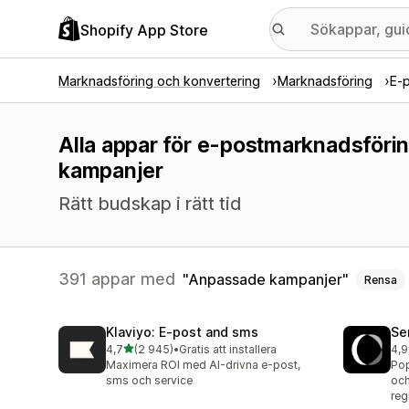
Shopify App Store
Marknadsföring och konvertering
Marknadsföring
E-
Alla appar för e-postmarknadsföri
kampanjer
Rätt budskap i rätt tid
391 appar med
Anpassade kampanjer
Rensa
Klaviyo: E‑post and sms
Se
av 5 stjärnor
4,7
(2 945)
•
Gratis att installera
4,9
2945 recensioner totalt
747
Maximera ROI med AI-drivna e-post,
Pop
sms och service
och
reg