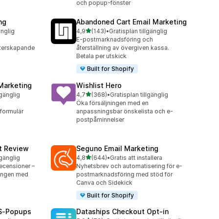
och popup-fönster
ng
Abandoned Cart Email Marketing
av 5 stjärnor
änglig
4,9
(143)
•
Gratisplan tillgänglig
143 recensioner totalt
E-postmarknadsföring och
terskapande
återställning av övergiven kassa.
Betala per utskick
Built for Shopify
Marketing
Wishlist Hero
av 5 stjärnor
lgänglig
4,7
(368)
•
Gratisplan tillgänglig
368 recensioner totalt
Öka försäljningen med en
formulär
anpassningsbar önskelista och e-
postpåminnelser
ct Review
Seguno Email Marketing
av 5 stjärnor
lgänglig
4,8
(644)
•
Gratis att installera
644 recensioner totalt
ecensioner –
Nyhetsbrev och automatisering för e-
ningen med
postmarknadsföring med stöd för
Canva och Sidekick
Built for Shopify
MS‑Popups
Dataships Checkout Opt‑in