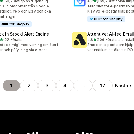
av 5 stjärnor
av 5 stjärnor
(50)
•
Gratisplan tillgänglig
4,7
(169)
•
Gratisplan tillg
recensioner totalt
169 recensioner totalt
la in omdömen från Google,
Autopilot för e-postmarkna
stpilot, Yelp och Etsy och öka
Klaviyo, e-postmallar, po
säljningen
Built for Shopify
Built for Shopify
ck In Stock! Alert Engine
Attentive: AI‑led Ema
av 5 stjärnor
av 5 stjärnor
(22)
•
Gratis
4,8
(106)
•
Gratis att instal
recensioner totalt
106 recensioner totalt
ddela mig” med varning om åter i
Sms och e-post som hjälp
er och påfyllning via e-post
varumärken att öka sin ROI
Nästa
1
2
3
4
…
17