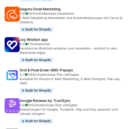
Seguno Email Marketing
von 5 Sternen
4,8
(644)
•
Kostenlose Installation
644 Rezensionen insgesamt
E-Mail-Marketing-Newsletter und Automatisierungen mit Canva &
Sidekick
Built for Shopify
Joy Wishlist app
von 5 Sternen
5,0
(11)
•
Kostenlos
11 Rezensionen insgesamt
Persönliche Wishlists erstellen und verwalten – einfach in den
Warenkorb legen
Built for Shopify
Grid & Pixel Email‑SMS‑Popups
von 5 Sternen
4,7
(169)
•
Kostenloser Plan verfügbar
169 Rezensionen insgesamt
Autopilot für Klaviyo-E-Mail-Marketing, E-Mail-Vorlagen, Pop-ups,
SMS
Built for Shopify
Google Reviews by TrustSync
von 5 Sternen
5,0
(50)
•
Kostenloser Plan verfügbar
50 Rezensionen insgesamt
Bewertungen für Google, Trustpilot, Yelp und Etsy sammeln und
Umsatz steigern
Built for Shopify