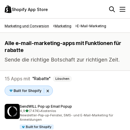
Shopify App Store
Marketing und Conversion
Marketing
E-Mail-Marketing
Alle e-mail-marketing-apps mit Funktionen für
rabatte
Sende die richtige Botschaft zur richtigen Zeit.
15 Apps mit
Rabatte
Löschen
Built for Shopify
SendWILL Pop up Email Popup
von 5 Sternen
4,9
(7.474)
•
Kostenlos
7474 Rezensionen insgesamt
Newsletter-Pop-up-Fenster, SMS- und E-Mail-Marketing für
Anmeldungen
Built for Shopify