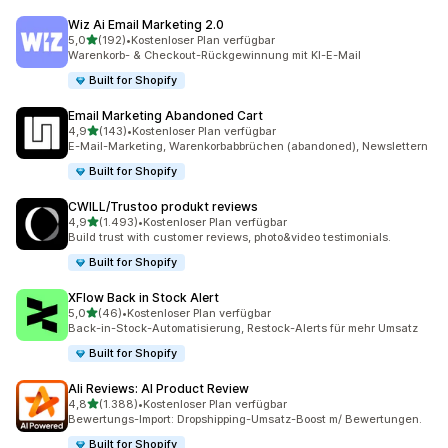
Wiz Ai Email Marketing 2.0
von 5 Sternen
5,0
(192)
•
Kostenloser Plan verfügbar
192 Rezensionen insgesamt
Warenkorb- & Checkout-Rückgewinnung mit KI-E-Mail
Built for Shopify
Email Marketing Abandoned Cart
von 5 Sternen
4,9
(143)
•
Kostenloser Plan verfügbar
143 Rezensionen insgesamt
E-Mail-Marketing, Warenkorbabbrüchen (abandoned), Newslettern
Built for Shopify
CWILL/Trustoo produkt reviews
von 5 Sternen
4,9
(1.493)
•
Kostenloser Plan verfügbar
1493 Rezensionen insgesamt
Build trust with customer reviews, photo&video testimonials.
Built for Shopify
XFlow Back in Stock Alert
von 5 Sternen
5,0
(46)
•
Kostenloser Plan verfügbar
46 Rezensionen insgesamt
Back-in-Stock-Automatisierung, Restock-Alerts für mehr Umsatz
Built for Shopify
Ali Reviews: AI Product Review
von 5 Sternen
4,8
(1.388)
•
Kostenloser Plan verfügbar
1388 Rezensionen insgesamt
Bewertungs-Import: Dropshipping-Umsatz-Boost m/ Bewertungen.
Built for Shopify