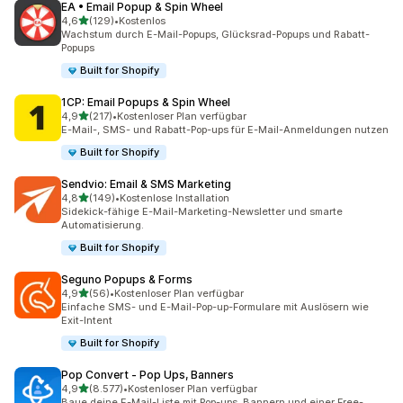
EA • Email Popup & Spin Wheel
von 5 Sternen
4,6
(129)
•
Kostenlos
129 Rezensionen insgesamt
Wachstum durch E-Mail-Popups, Glücksrad-Popups und Rabatt-
Popups
Built for Shopify
1CP: Email Popups & Spin Wheel
von 5 Sternen
4,9
(217)
•
Kostenloser Plan verfügbar
217 Rezensionen insgesamt
E-Mail-, SMS- und Rabatt-Pop-ups für E-Mail-Anmeldungen nutzen
Built for Shopify
Sendvio: Email & SMS Marketing
von 5 Sternen
4,8
(149)
•
Kostenlose Installation
149 Rezensionen insgesamt
Sidekick-fähige E-Mail-Marketing-Newsletter und smarte
Automatisierung.
Built for Shopify
Seguno Popups & Forms
von 5 Sternen
4,9
(56)
•
Kostenloser Plan verfügbar
56 Rezensionen insgesamt
Einfache SMS- und E-Mail-Pop-up-Formulare mit Auslösern wie
Exit-Intent
Built for Shopify
Pop Convert ‑ Pop Ups, Banners
von 5 Sternen
4,9
(8.577)
•
Kostenloser Plan verfügbar
8577 Rezensionen insgesamt
Baue deine E-Mail-Liste mit Pop-ups, Bannern und einer Free-