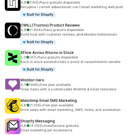
stelle su 5
4,9
(143)
•
Piano gratuito disponibile
143 recensioni totali
Recupera i carrelli abbandonati con l'email marketing web push
Built for Shopify
CWILL(Trustoo) Product Reviews
stelle su 5
4,9
(1.494)
•
Piano gratuito disponibile
1494 recensioni totali
Build trust with customer reviews, photo&video testimonials.
Built for Shopify
XFlow Avviso Ritorno in Stock
stelle su 5
5,0
(47)
•
Piano gratuito disponibile
47 recensioni totali
Back in stock automatizzato e avvisi di riassortimento vendite
Built for Shopify
Wishlist Hero
stelle su 5
4,7
(368)
•
Free plan available
368 recensioni totali
Grow Sales with a customizable Wishlist & Email reminders
Mailchimp Email SMS Marketing
stelle su 5
4,8
(1.326)
•
Free plan available
1326 recensioni totali
Drive sales with email marketing, SMS, forms, and automation
Shopify Messaging
stelle su 5
4,8
(4.092)
•
Installazione gratuita
4092 recensioni totali
Email marketing per ecommerce