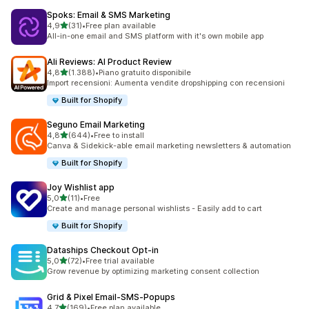
Spoks: Email & SMS Marketing
stelle su 5
4,9
(31)
•
Free plan available
31 recensioni totali
All-in-one email and SMS platform with it's own mobile app
Ali Reviews: AI Product Review
stelle su 5
4,8
(1.388)
•
Piano gratuito disponibile
1388 recensioni totali
Import recensioni: Aumenta vendite dropshipping con recensioni
Built for Shopify
Seguno Email Marketing
stelle su 5
4,8
(644)
•
Free to install
644 recensioni totali
Canva & Sidekick-able email marketing newsletters & automation
Built for Shopify
Joy Wishlist app
stelle su 5
5,0
(11)
•
Free
11 recensioni totali
Create and manage personal wishlists - Easily add to cart
Built for Shopify
Dataships Checkout Opt‑in
stelle su 5
5,0
(72)
•
Free trial available
72 recensioni totali
Grow revenue by optimizing marketing consent collection
Grid & Pixel Email‑SMS‑Popups
stelle su 5
4,7
(169)
•
Free plan available