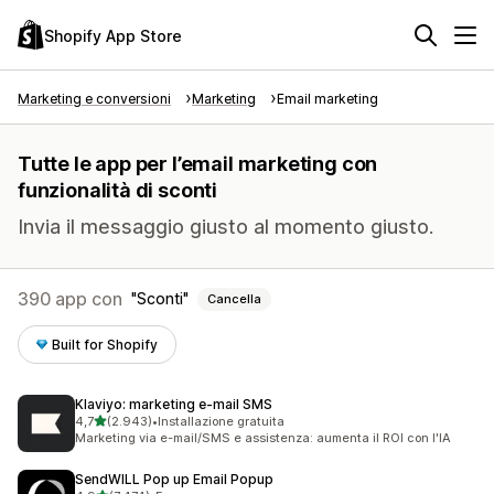
Shopify App Store
Marketing e conversioni
Marketing
Email marketing
Tutte le app per l’email marketing con
funzionalità di sconti
Invia il messaggio giusto al momento giusto.
390 app con
Sconti
Cancella
Built for Shopify
Klaviyo: marketing e‑mail SMS
stelle su 5
4,7
(2.943)
•
Installazione gratuita
2943 recensioni totali
Marketing via e-mail/SMS e assistenza: aumenta il ROI con l'IA
SendWILL Pop up Email Popup