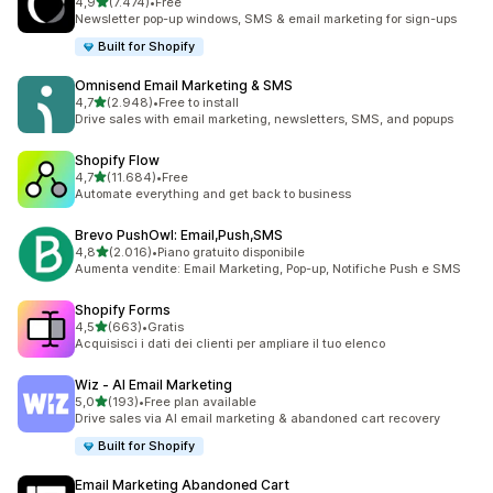
stelle su 5
4,9
(7.474)
•
Free
7474 recensioni totali
Newsletter pop-up windows, SMS & email marketing for sign-ups
Built for Shopify
Omnisend Email Marketing & SMS
stelle su 5
4,7
(2.948)
•
Free to install
2948 recensioni totali
Drive sales with email marketing, newsletters, SMS, and popups
Shopify Flow
stelle su 5
4,7
(11.684)
•
Free
11684 recensioni totali
Automate everything and get back to business
Brevo PushOwl: Email,Push,SMS
stelle su 5
4,8
(2.016)
•
Piano gratuito disponibile
2016 recensioni totali
Aumenta vendite: Email Marketing, Pop-up, Notifiche Push e SMS
Shopify Forms
stelle su 5
4,5
(663)
•
Gratis
663 recensioni totali
Acquisisci i dati dei clienti per ampliare il tuo elenco
Wiz ‑ AI Email Marketing
stelle su 5
5,0
(193)
•
Free plan available
193 recensioni totali
Drive sales via AI email marketing & abandoned cart recovery
Built for Shopify
Email Marketing Abandoned Cart