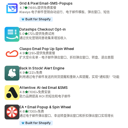
Grid & Pixel Email‑SMS‑Popups
星（满分 5 星）
4.7
(169)
•
提供免费套餐
总共 169 条评论
Klaviyo 电子邮件营销自动运行、电子邮件模板、弹出窗口、短信
Built for Shopify
Dataships Checkout Opt‑in
星（满分 5 星）
5.0
(72)
•
提供免费试用
总共 72 条评论
通过优化营销同意收集来增加收入
Claspo Email Pop Up Spin Wheel
星（满分 5 星）
4.9
(29)
•
提供免费套餐
总共 29 条评论
扩大受众名单 - 电子邮件弹出窗口、折扣弹出窗口、转盘、退出意图
Back In Stock! Alert Engine
星（满分 5 星）
4.9
(22)
•
免费
总共 22 条评论
利用通过电子邮件发送的到货提醒和重新入库提醒，实现“通知我！”功能
Attentive: AI‑led Email &SMS
星（满分 5 星）
4.8
(106)
•
免费安装
总共 106 条评论
助力品牌提高 ROI 的短信和电子邮件
EA • Email Popup & Spin Wheel
星（满分 5 星）
4.6
(130)
•
免费
总共 130 条评论
通过电子邮件弹出窗口、幸运转盘弹出窗口和折扣弹出窗口实现增长
Built for Shopify