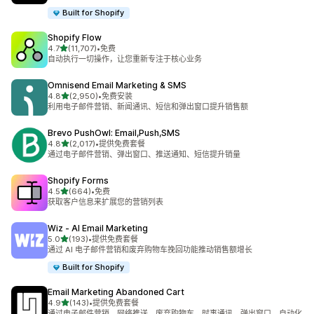
Built for Shopify
Shopify Flow
星（满分 5 星）
4.7
(11,707)
•
免费
总共 11707 条评论
自动执行一切操作，让您重新专注于核心业务
Omnisend Email Marketing & SMS
星（满分 5 星）
4.8
(2,950)
•
免费安装
总共 2950 条评论
利用电子邮件营销、新闻通讯、短信和弹出窗口提升销售额
Brevo PushOwl: Email,Push,SMS
星（满分 5 星）
4.8
(2,017)
•
提供免费套餐
总共 2017 条评论
通过电子邮件营销、弹出窗口、推送通知、短信提升销量
Shopify Forms
星（满分 5 星）
4.5
(664)
•
免费
总共 664 条评论
获取客户信息来扩展您的营销列表
Wiz ‑ AI Email Marketing
星（满分 5 星）
5.0
(193)
•
提供免费套餐
总共 193 条评论
通过 AI 电子邮件营销和废弃购物车挽回功能推动销售额增长
Built for Shopify
Email Marketing Abandoned Cart
星（满分 5 星）
4.9
(143)
•
提供免费套餐
总共 143 条评论
通过电子邮件营销、网络推送、废弃购物车、时事通讯、弹出窗口、自动化