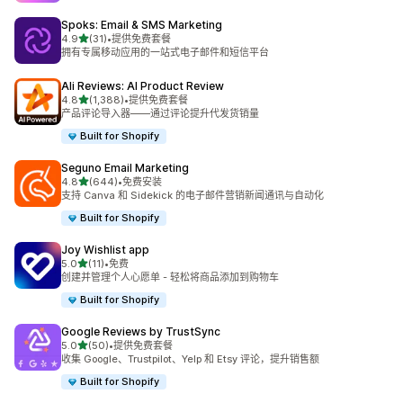
Spoks: Email & SMS Marketing
星（满分 5 星）
4.9
(31)
•
提供免费套餐
总共 31 条评论
拥有专属移动应用的一站式电子邮件和短信平台
Ali Reviews: AI Product Review
星（满分 5 星）
4.8
(1,388)
•
提供免费套餐
总共 1388 条评论
产品评论导入器——通过评论提升代发货销量
Built for Shopify
Seguno Email Marketing
星（满分 5 星）
4.8
(644)
•
免费安装
总共 644 条评论
支持 Canva 和 Sidekick 的电子邮件营销新闻通讯与自动化
Built for Shopify
Joy Wishlist app
星（满分 5 星）
5.0
(11)
•
免费
总共 11 条评论
创建并管理个人心愿单 - 轻松将商品添加到购物车
Built for Shopify
Google Reviews by TrustSync
星（满分 5 星）
5.0
(50)
•
提供免费套餐
总共 50 条评论
收集 Google、Trustpilot、Yelp 和 Etsy 评论，提升销售额
Built for Shopify