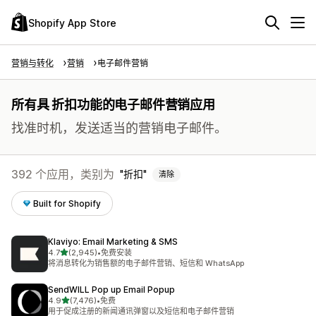
Shopify App Store
营销与转化
营销
电子邮件营销
所有具 折扣功能的电子邮件营销应用
找准时机，发送适当的营销电子邮件。
392 个应用，类别为
折扣
清除
Built for Shopify
Klaviyo: Email Marketing & SMS
星（满分 5 星）
4.7
(2,945)
•
免费安装
总共 2945 条评论
将消息转化为销售额的电子邮件营销、短信和 WhatsApp
SendWILL Pop up Email Popup
星（满分 5 星）
4.9
(7,476)
•
免费
总共 7476 条评论
用于促成注册的新闻通讯弹窗以及短信和电子邮件营销