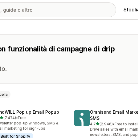
Sfogli
on funzionalità di campagne di drip
to.
ella
ndWILL Pop up Email Popup
Omnisend Email Marke
stelle su 5
(7.474)
•
Free
SMS
4 recensioni totali
sletter pop-up windows, SMS &
stelle su 5
4,7
(2.946)
•
Free to instal
2946 recensioni totali
il marketing for sign-ups
Drive sales with email mark
newsletters, SMS, and po
Built for Shopify