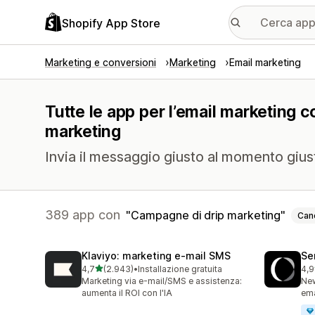
Shopify App Store
Marketing e conversioni
Marketing
Email marketing
Tutte le app per l’email marketing c
marketing
Invia il messaggio giusto al momento gius
389 app con
Campagne di drip marketing
Canc
Klaviyo: marketing e‑mail SMS
Se
stelle su 5
4,7
(2.943)
•
Installazione gratuita
4,9
2943 recensioni totali
747
Marketing via e-mail/SMS e assistenza:
New
aumenta il ROI con l'IA
ema