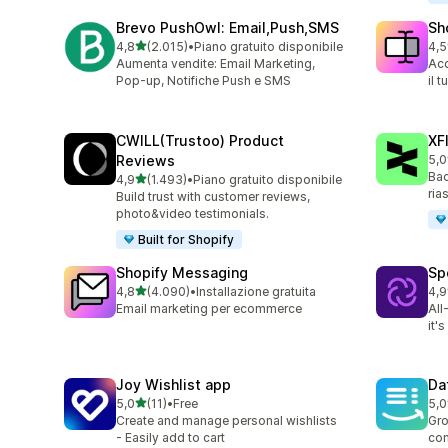
Brevo PushOwl: Email,Push,SMS
Sh
stelle su 5
4,8
(2.015)
•
Piano gratuito disponibile
4,5
2015 recensioni totali
662
Aumenta vendite: Email Marketing,
Acq
Pop-up, Notifiche Push e SMS
il 
CWILL(Trustoo) Product
XF
Reviews
5,0
46 
Bac
stelle su 5
4,9
(1.493)
•
Piano gratuito disponibile
1493 recensioni totali
ria
Build trust with customer reviews,
photo&video testimonials.
Built for Shopify
Shopify Messaging
Sp
stelle su 5
4,8
(4.090)
•
Installazione gratuita
4,9
4090 recensioni totali
31 
Email marketing per ecommerce
All
it'
Joy Wishlist app
Da
stelle su 5
5,0
(11)
•
Free
5,0
11 recensioni totali
72 
Create and manage personal wishlists
Gro
- Easily add to cart
con