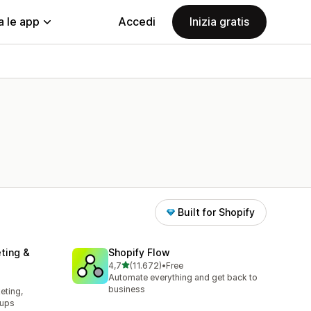
a le app
Accedi
Inizia gratis
Built for Shopify
ting &
Shopify Flow
stelle su 5
4,7
(11.672)
•
Free
11672 recensioni totali
Automate everything and get back to
l
business
eting,
pups