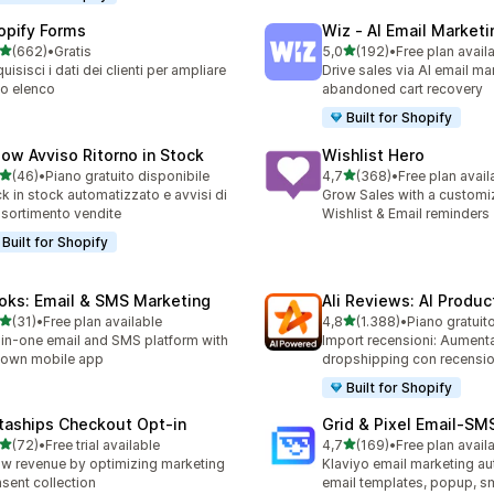
opify Forms
Wiz ‑ AI Email Marketi
stelle su 5
stelle su 5
(662)
•
Gratis
5,0
(192)
•
Free plan avail
 recensioni totali
192 recensioni totali
uisisci i dati dei clienti per ampliare
Drive sales via AI email ma
tuo elenco
abandoned cart recovery
Built for Shopify
low Avviso Ritorno in Stock
Wishlist Hero
stelle su 5
stelle su 5
(46)
•
Piano gratuito disponibile
4,7
(368)
•
Free plan avail
recensioni totali
368 recensioni totali
k in stock automatizzato e avvisi di
Grow Sales with a customi
ssortimento vendite
Wishlist & Email reminders
Built for Shopify
oks: Email & SMS Marketing
Ali Reviews: AI Produ
stelle su 5
stelle su 5
(31)
•
Free plan available
4,8
(1.388)
•
Piano gratuit
recensioni totali
1388 recensioni totali
-in-one email and SMS platform with
Import recensioni: Aument
s own mobile app
dropshipping con recensio
Built for Shopify
taships Checkout Opt‑in
Grid & Pixel Email‑S
stelle su 5
stelle su 5
(72)
•
Free trial available
4,7
(169)
•
Free plan avail
recensioni totali
169 recensioni totali
w revenue by optimizing marketing
Klaviyo email marketing aut
sent collection
email templates, popup, s