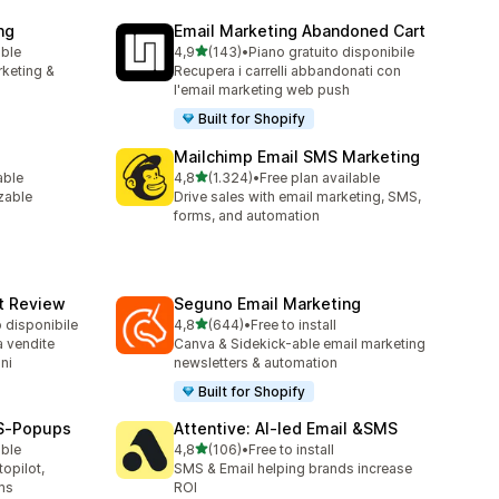
ng
Email Marketing Abandoned Cart
stelle su 5
able
4,9
(143)
•
Piano gratuito disponibile
143 recensioni totali
rketing &
Recupera i carrelli abbandonati con
l'email marketing web push
Built for Shopify
Mailchimp Email SMS Marketing
stelle su 5
able
4,8
(1.324)
•
Free plan available
1324 recensioni totali
zable
Drive sales with email marketing, SMS,
forms, and automation
ct Review
Seguno Email Marketing
stelle su 5
o disponibile
4,8
(644)
•
Free to install
644 recensioni totali
a vendite
Canva & Sidekick-able email marketing
ni
newsletters & automation
Built for Shopify
MS‑Popups
Attentive: AI‑led Email &SMS
stelle su 5
able
4,8
(106)
•
Free to install
106 recensioni totali
opilot,
SMS & Email helping brands increase
ms
ROI