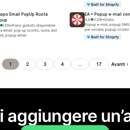
Built for Shopify
aspo Email PopUp Ruota
EA • Popup e‑mail con 
stelle su 5
pup
4,6
(129)
•
Gratis
129 recensioni totali
Popup e-mail, popup SMS, 
stelle su 5
(29)
•
Piano gratuito disponibile
recensioni totali
per vincere, popup sconto
ta email: pop up sconto, ruota, exit
ent, popup email
Built for Shopify
Avanti
1
2
3
4
…
17
i aggiungere un’