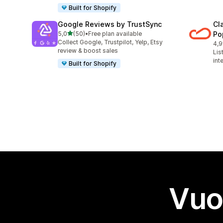
Built for Shopify
Google Reviews by TrustSync
Cl
stelle su 5
5,0
(50)
•
Free plan available
Po
50 recensioni totali
Collect Google, Trustpilot, Yelp, Etsy
4,9
29 
review & boost sales
Lis
int
Built for Shopify
Vuo