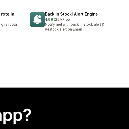
rotella
Back In Stock! Alert Engine
stelle su 5
4,9
(22)
•
Free
22 recensioni totali
gira ruota
Notify me! with back in stock alert &
Restock alert on Email
app?