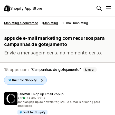
Shopify App Store
Marketing e conversão
Marketing
E-mail marketing
apps de e-mail marketing com recursos para
campanhas de gotejamento
Envie a mensagem certa no momento certo.
15 apps com
Campanhas de gotejamento
Limpar
Built for Shopify
SendWILL Pop up Email Popup
de 5 estrelas
4,9
(7.476)
•
Grátis
7476 avaliações ao todo
Janelas pop-up de newsletter, SMS e e-mail marketing para
inscrições
Built for Shopify