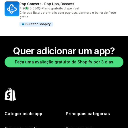
Pop Convert ‑ Pop Ups, Banners
de 5 estrelas
4,9
(8.580)
•
Plano gratuito disponível
8580 avaliações ao todo
Crie sua lista de e-mails com pop-ups, banners e barra de frete
grátis
Built for Shopify
Quer adicionar um app?
Faça uma avaliação gratuita da Shopify por 3 dias
Categorias de app
Principais categorias