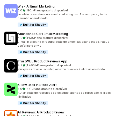
Wiz ‑ AI Email Marketing
de 5 estrelas
5,0
(193)
•
Plano gratuito disponível
193 avaliações ao todo
Impulsione vendas com email marketing por IA e recuperação de
carrinho abandonado
Built for Shopify
Abandoned Cart Email Marketing
de 5 estrelas
4,9
(143)
•
Plano gratuito disponível
143 avaliações ao todo
E-mail marketing e recuperação de checkout abandonado. Pague
conforme o envio
Built for Shopify
TrustWILL Product Reviews App
de 5 estrelas
4,9
(1.495)
•
Plano gratuito disponível
1495 avaliações ao todo
aliexpress review importer, amazon reviews & alireviews oberlo
Built for Shopify
XFlow Back in Stock Alert
de 5 estrelas
5,0
(48)
•
Plano gratuito disponível
48 avaliações ao todo
Automação de reposição de estoque, alertas de reposição, e-mails
ilimitados
Built for Shopify
Ali Reviews: AI Product Review