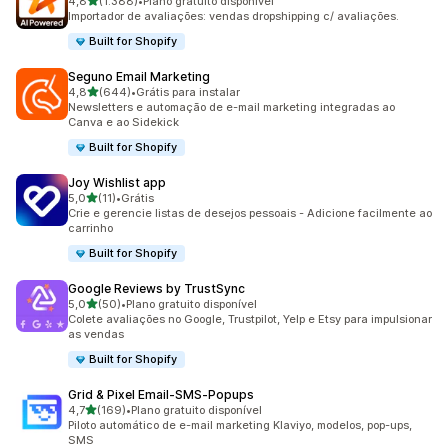
de 5 estrelas
4,8
(1.388)
•
Plano gratuito disponível
1388 avaliações ao todo
Importador de avaliações: vendas dropshipping c/ avaliações.
Built for Shopify
Seguno Email Marketing
de 5 estrelas
4,8
(644)
•
Grátis para instalar
644 avaliações ao todo
Newsletters e automação de e-mail marketing integradas ao
Canva e ao Sidekick
Built for Shopify
Joy Wishlist app
de 5 estrelas
5,0
(11)
•
Grátis
11 avaliações ao todo
Crie e gerencie listas de desejos pessoais - Adicione facilmente ao
carrinho
Built for Shopify
Google Reviews by TrustSync
de 5 estrelas
5,0
(50)
•
Plano gratuito disponível
50 avaliações ao todo
Colete avaliações no Google, Trustpilot, Yelp e Etsy para impulsionar
as vendas
Built for Shopify
Grid & Pixel Email‑SMS‑Popups
de 5 estrelas
4,7
(169)
•
Plano gratuito disponível
169 avaliações ao todo
Piloto automático de e-mail marketing Klaviyo, modelos, pop-ups,
SMS