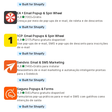
Built for Shopify
EA • Email Popup & Spin Wheel
de 5 estrelas
4,6
(130)
•
Grátis
130 avaliações ao todo
Cresça por meio de pop-ups de e-mail, de roleta e de descontos
Built for Shopify
1CP: Email Popups & Spin Wheel
de 5 estrelas
4,9
(217)
•
Plano gratuito disponível
217 avaliações ao todo
Use pop-ups de e-mail, SMS e pop-ups de desconto para inscrições
de e-mail
Built for Shopify
Sendvio: Email & SMS Marketing
de 5 estrelas
4,8
(149)
•
Grátis para instalar
149 avaliações ao todo
Newsletters de e-mail marketing e automação inteligente prontas
para o Sidekick.
Built for Shopify
Seguno Popups & Forms
de 5 estrelas
4,9
(56)
•
Plano gratuito disponível
56 avaliações ao todo
Formulários pop-up práticos para e-mail e SMS com gatilhos como
intenção de saída
Built for Shopify