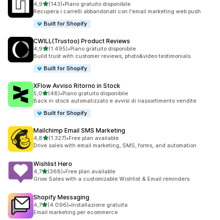
stelle su 5
4,9
(143)
•
Piano gratuito disponibile
143 recensioni totali
Recupera i carrelli abbandonati con l'email marketing web push
Built for Shopify
CWILL(Trustoo) Product Reviews
stelle su 5
4,9
(1.495)
•
Piano gratuito disponibile
1495 recensioni totali
Build trust with customer reviews, photo&video testimonials.
Built for Shopify
XFlow Avviso Ritorno in Stock
stelle su 5
5,0
(48)
•
Piano gratuito disponibile
48 recensioni totali
Back in stock automatizzato e avvisi di riassortimento vendite
Built for Shopify
Mailchimp Email SMS Marketing
stelle su 5
4,8
(1.327)
•
Free plan available
1327 recensioni totali
Drive sales with email marketing, SMS, forms, and automation
Wishlist Hero
stelle su 5
4,7
(368)
•
Free plan available
368 recensioni totali
Grow Sales with a customizable Wishlist & Email reminders
Shopify Messaging
stelle su 5
4,7
(4.096)
•
Installazione gratuita
4096 recensioni totali
Email marketing per ecommerce