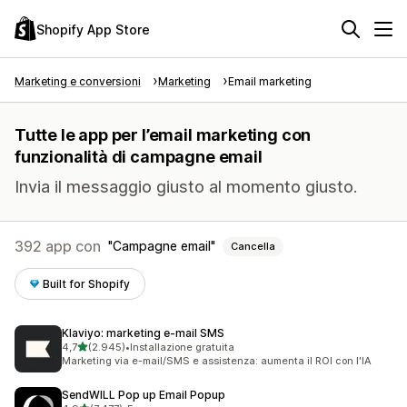
Shopify App Store
Marketing e conversioni
Marketing
Email marketing
Tutte le app per l’email marketing con
funzionalità di campagne email
Invia il messaggio giusto al momento giusto.
392 app con
Campagne email
Cancella
Built for Shopify
Klaviyo: marketing e‑mail SMS
stelle su 5
4,7
(2.945)
•
Installazione gratuita
2945 recensioni totali
Marketing via e-mail/SMS e assistenza: aumenta il ROI con l'IA
SendWILL Pop up Email Popup