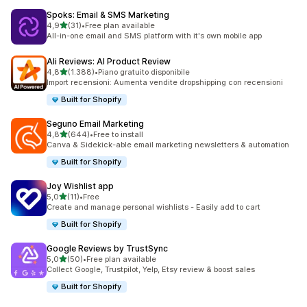
Spoks: Email & SMS Marketing
stelle su 5
4,9
(31)
•
Free plan available
31 recensioni totali
All-in-one email and SMS platform with it's own mobile app
Ali Reviews: AI Product Review
stelle su 5
4,8
(1.388)
•
Piano gratuito disponibile
1388 recensioni totali
Import recensioni: Aumenta vendite dropshipping con recensioni
Built for Shopify
Seguno Email Marketing
stelle su 5
4,8
(644)
•
Free to install
644 recensioni totali
Canva & Sidekick-able email marketing newsletters & automation
Built for Shopify
Joy Wishlist app
stelle su 5
5,0
(11)
•
Free
11 recensioni totali
Create and manage personal wishlists - Easily add to cart
Built for Shopify
Google Reviews by TrustSync
stelle su 5
5,0
(50)
•
Free plan available
50 recensioni totali
Collect Google, Trustpilot, Yelp, Etsy review & boost sales
Built for Shopify