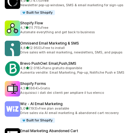
stelle su 5
4,9
(7.477)
•
Free
7477 recensioni totali
Newsletter pop-up windows, SMS & email marketing for sign-ups
Built for Shopify
Shopify Flow
stelle su 5
4,7
(11.711)
•
Free
11711 recensioni totali
Automate everything and get back to business
Omnisend Email Marketing & SMS
stelle su 5
4,8
(2.950)
•
Free to install
2950 recensioni totali
Drive sales with email marketing, newsletters, SMS, and popups
Brevo PushOwl: Email,Push,SMS
stelle su 5
4,8
(2.018)
•
Piano gratuito disponibile
2018 recensioni totali
Aumenta vendite: Email Marketing, Pop-up, Notifiche Push e SMS
Shopify Forms
stelle su 5
4,5
(664)
•
Gratis
664 recensioni totali
Acquisisci i dati dei clienti per ampliare il tuo elenco
Wiz ‑ AI Email Marketing
stelle su 5
5,0
(193)
•
Free plan available
193 recensioni totali
Drive sales via AI email marketing & abandoned cart recovery
Built for Shopify
Email Marketing Abandoned Cart