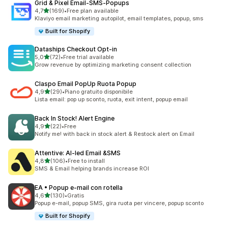
Grid & Pixel Email‑SMS‑Popups
stelle su 5
4,7
(169)
•
Free plan available
169 recensioni totali
Klaviyo email marketing autopilot, email templates, popup, sms
Built for Shopify
Dataships Checkout Opt‑in
stelle su 5
5,0
(72)
•
Free trial available
72 recensioni totali
Grow revenue by optimizing marketing consent collection
Claspo Email PopUp Ruota Popup
stelle su 5
4,9
(29)
•
Piano gratuito disponibile
29 recensioni totali
Lista email: pop up sconto, ruota, exit intent, popup email
Back In Stock! Alert Engine
stelle su 5
4,9
(22)
•
Free
22 recensioni totali
Notify me! with back in stock alert & Restock alert on Email
Attentive: AI‑led Email &SMS
stelle su 5
4,8
(106)
•
Free to install
106 recensioni totali
SMS & Email helping brands increase ROI
EA • Popup e‑mail con rotella
stelle su 5
4,6
(130)
•
Gratis
130 recensioni totali
Popup e-mail, popup SMS, gira ruota per vincere, popup sconto
Built for Shopify