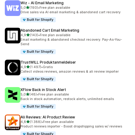
Wiz ‑ AI Email Marketing
av 5 stjerner
5,0
(193)
•
Free plan available
Totalt 193 omtaler
Drive sales via AI email marketing & abandoned cart recovery
Built for Shopify
Abandoned Cart Email Marketing
av 5 stjerner
4,9
(143)
•
Free plan available
Totalt 143 omtaler
Email marketing & abandoned checkout recovery. Pay-As-You-
Send
Built for Shopify
TrustWILL Produktanmeldelser
av 5 stjerner
4,9
(1 497)
•
Gratis
Totalt 1497 omtaler
Collect videos reviews, amazon reviews & ali review importer
Built for Shopify
XFlow Back in Stock Alert
av 5 stjerner
5,0
(48)
•
Free plan available
Totalt 48 omtaler
Back in stock automation, restock alerts, unlimited emails
Built for Shopify
Ali Reviews: AI Product Review
av 5 stjerner
4,8
(1 388)
•
Free plan available
Totalt 1388 omtaler
Product reviews importer - Boost dropshipping sales w/ reviews
Built for Shopify