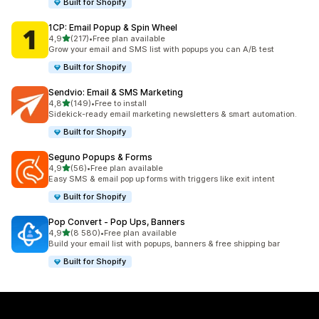
Built for Shopify
1CP: Email Popup & Spin Wheel
av 5 stjerner
4,9
(217)
•
Free plan available
Totalt 217 omtaler
Grow your email and SMS list with popups you can A/B test
Built for Shopify
Sendvio: Email & SMS Marketing
av 5 stjerner
4,8
(149)
•
Free to install
Totalt 149 omtaler
Sidekick-ready email marketing newsletters & smart automation.
Built for Shopify
Seguno Popups & Forms
av 5 stjerner
4,9
(56)
•
Free plan available
Totalt 56 omtaler
Easy SMS & email pop up forms with triggers like exit intent
Built for Shopify
Pop Convert ‑ Pop Ups, Banners
av 5 stjerner
4,9
(8 580)
•
Free plan available
Totalt 8580 omtaler
Build your email list with popups, banners & free shipping bar
Built for Shopify