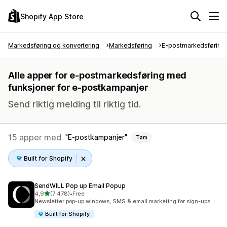
Shopify App Store
Markedsføring og konvertering
Markedsføring
E-postmarkedsføring
Alle apper for e-postmarkedsføring med
funksjoner for e-postkampanjer
Send riktig melding til riktig tid.
15 apper med
E-postkampanjer
Tøm
Built for Shopify
SendWILL Pop up Email Popup
av 5 stjerner
4,9
(7 478)
•
Free
Totalt 7478 omtaler
Newsletter pop-up windows, SMS & email marketing for sign-ups
Built for Shopify