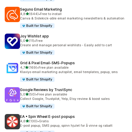
Seguno Email Marketing
av 5 stjerner
4,8
(644)
•
Free to install
Totalt 644 omtaler
Canva & Sidekick-able email marketing newsletters & automation
Built for Shopify
Joy Wishlist app
av 5 stjerner
5,0
(11)
•
Free
Totalt 11 omtaler
Create and manage personal wishlists - Easily add to cart
Built for Shopify
Grid & Pixel Email‑SMS‑Popups
av 5 stjerner
4,7
(169)
•
Free plan available
Totalt 169 omtaler
Klaviyo email marketing autopilot, email templates, popup, sms
Built for Shopify
Google Reviews by TrustSync
av 5 stjerner
5,0
(50)
•
Free plan available
Totalt 50 omtaler
Collect Google, Trustpilot, Yelp, Etsy review & boost sales
Built for Shopify
EA • Spin Wheel E‑post popups
av 5 stjerner
4,6
(130)
•
Gratis
Totalt 130 omtaler
E-post popup, SMS popup, spinn hjulet for å vinne og rabatt