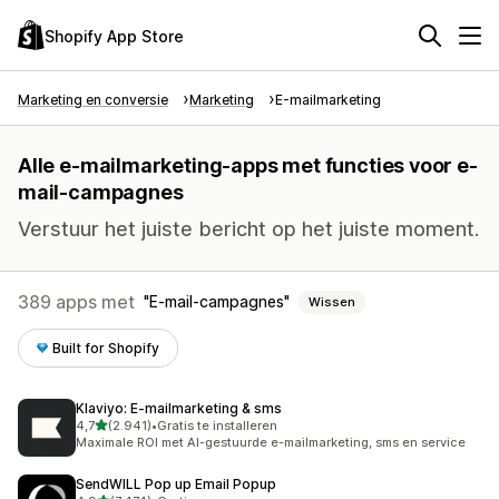
Shopify App Store
Marketing en conversie
Marketing
E-mailmarketing
Alle e-mailmarketing-apps met functies voor e-
mail-campagnes
Verstuur het juiste bericht op het juiste moment.
389 apps met
E-mail-campagnes
Wissen
Built for Shopify
Klaviyo: E‑mailmarketing & sms
van 5 sterren
4,7
(2.941)
•
Gratis te installeren
2941 recensies in totaal
Maximale ROI met AI-gestuurde e-mailmarketing, sms en service
SendWILL Pop up Email Popup