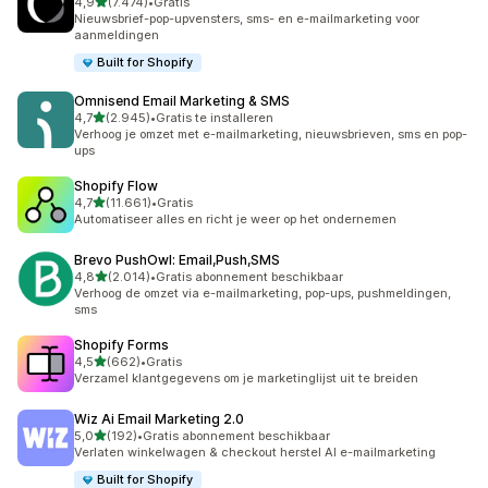
van 5 sterren
4,9
(7.474)
•
Gratis
7474 recensies in totaal
Nieuwsbrief-pop-upvensters, sms- en e-mailmarketing voor
aanmeldingen
Built for Shopify
Omnisend Email Marketing & SMS
van 5 sterren
4,7
(2.945)
•
Gratis te installeren
2945 recensies in totaal
Verhoog je omzet met e-mailmarketing, nieuwsbrieven, sms en pop-
ups
Shopify Flow
van 5 sterren
4,7
(11.661)
•
Gratis
11661 recensies in totaal
Automatiseer alles en richt je weer op het ondernemen
Brevo PushOwl: Email,Push,SMS
van 5 sterren
4,8
(2.014)
•
Gratis abonnement beschikbaar
2014 recensies in totaal
Verhoog de omzet via e-mailmarketing, pop-ups, pushmeldingen,
sms
Shopify Forms
van 5 sterren
4,5
(662)
•
Gratis
662 recensies in totaal
Verzamel klantgegevens om je marketinglijst uit te breiden
Wiz Ai Email Marketing 2.0
van 5 sterren
5,0
(192)
•
Gratis abonnement beschikbaar
192 recensies in totaal
Verlaten winkelwagen & checkout herstel AI e-mailmarketing
Built for Shopify