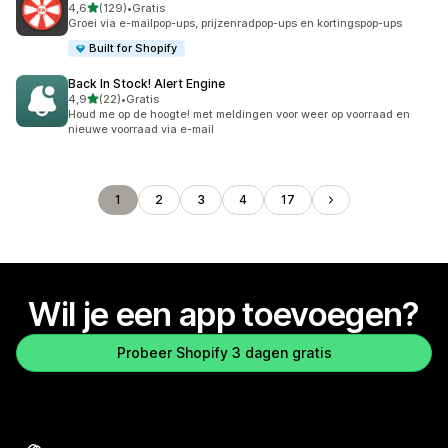
van 5 sterren
4,6
(129)
•
Gratis
129 recensies in totaal
Groei via e-mailpop-ups, prijzenradpop-ups en kortingspop-ups
Built for Shopify
Back In Stock! Alert Engine
van 5 sterren
4,9
(22)
•
Gratis
22 recensies in totaal
Houd me op de hoogte! met meldingen voor weer op voorraad en
nieuwe voorraad via e-mail
1
2
3
4
17
Wil je een app toevoegen?
Probeer Shopify 3 dagen gratis