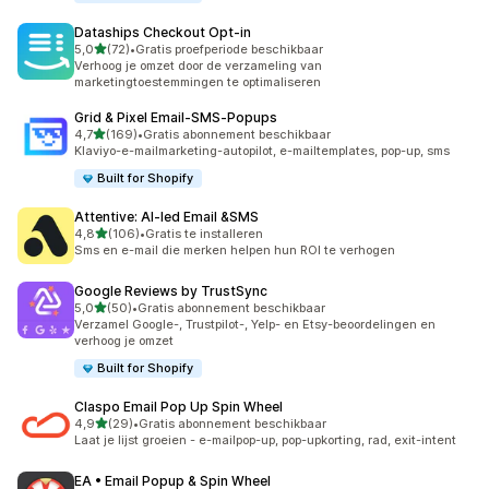
Dataships Checkout Opt‑in
van 5 sterren
5,0
(72)
•
Gratis proefperiode beschikbaar
72 recensies in totaal
Verhoog je omzet door de verzameling van
marketingtoestemmingen te optimaliseren
Grid & Pixel Email‑SMS‑Popups
van 5 sterren
4,7
(169)
•
Gratis abonnement beschikbaar
169 recensies in totaal
Klaviyo-e-mailmarketing-autopilot, e-mailtemplates, pop-up, sms
Built for Shopify
Attentive: AI‑led Email &SMS
van 5 sterren
4,8
(106)
•
Gratis te installeren
106 recensies in totaal
Sms en e-mail die merken helpen hun ROI te verhogen
Google Reviews by TrustSync
van 5 sterren
5,0
(50)
•
Gratis abonnement beschikbaar
50 recensies in totaal
Verzamel Google-, Trustpilot-, Yelp- en Etsy-beoordelingen en
verhoog je omzet
Built for Shopify
Claspo Email Pop Up Spin Wheel
van 5 sterren
4,9
(29)
•
Gratis abonnement beschikbaar
29 recensies in totaal
Laat je lijst groeien - e-mailpop-up, pop-upkorting, rad, exit-intent
EA • Email Popup & Spin Wheel