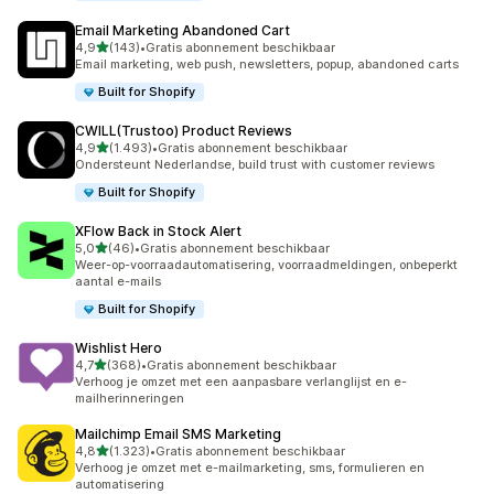
Email Marketing Abandoned Cart
van 5 sterren
4,9
(143)
•
Gratis abonnement beschikbaar
143 recensies in totaal
Email marketing, web push, newsletters, popup, abandoned carts
Built for Shopify
CWILL(Trustoo) Product Reviews
van 5 sterren
4,9
(1.493)
•
Gratis abonnement beschikbaar
1493 recensies in totaal
Ondersteunt Nederlandse, build trust with customer reviews
Built for Shopify
XFlow Back in Stock Alert
van 5 sterren
5,0
(46)
•
Gratis abonnement beschikbaar
46 recensies in totaal
Weer-op-voorraadautomatisering, voorraadmeldingen, onbeperkt
aantal e-mails
Built for Shopify
Wishlist Hero
van 5 sterren
4,7
(368)
•
Gratis abonnement beschikbaar
368 recensies in totaal
Verhoog je omzet met een aanpasbare verlanglijst en e-
mailherinneringen
Mailchimp Email SMS Marketing
van 5 sterren
4,8
(1.323)
•
Gratis abonnement beschikbaar
1323 recensies in totaal
Verhoog je omzet met e-mailmarketing, sms, formulieren en
automatisering