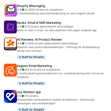
Shopify Messaging
van 5 sterren
4,8
(4.088)
•
Gratis te installeren
4088 recensies in totaal
E-mailmarketing voor klantenbinding en een hogere omzet
Spoks: Email & SMS Marketing
van 5 sterren
4,9
(31)
•
Gratis abonnement beschikbaar
31 recensies in totaal
Alles-in-één e-mail- en sms-platform met eigen mobiele app
Ali Reviews: AI Product Review
van 5 sterren
4,8
(1.388)
•
Gratis abonnement beschikbaar
1388 recensies in totaal
Importer voor productbeoordelingen - Verhoog de dropshipping-
omzet met reviews
Built for Shopify
Seguno Email Marketing
van 5 sterren
4,8
(644)
•
Gratis te installeren
644 recensies in totaal
E-mailmarketingnieuwsbrieven en -automatisering met Canva en
Sidekick
Built for Shopify
Joy Wishlist app
van 5 sterren
5,0
(11)
•
Gratis
11 recensies in totaal
Persoonlijke verlanglijsten maken en beheren - Eenvoudig
toevoegen aan winkelwagen
Built for Shopify