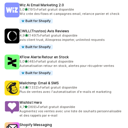
Wiz Ai Email Marketing 2.0
étoile(s) sur 5
5,0
(191)
•
Forfait gratuit disponible
191 avis au total
Wiz crée des flows et campagnes email, relance panier et check
Built for Shopify
CWILL(Trustoo) Avis Reviews
étoile(s) sur 5
4,9
(1 497)
•
Forfait gratuit disponible
1497 avis au total
avis client trust, Aliexpress importer, unlimited requests
Built for Shopify
XFlow Alerte Retour en Stock
étoile(s) sur 5
5,0
(48)
•
Forfait gratuit disponible
48 avis au total
Automatisation retour en stock, alertes pour récupérer ventes
Built for Shopify
Mailchimp: Email & SMS
étoile(s) sur 5
4,8
(1 332)
•
Forfait gratuit disponible
1332 avis au total
Plus de ventes avec l'automatisation d'e-mails et marketing
Wishlist Hero
étoile(s) sur 5
4,7
(369)
•
Forfait gratuit disponible
369 avis au total
Augmentez vos ventes avec une liste de souhaits personnalisable
et des rappels par e-mail
Shopify Messaging