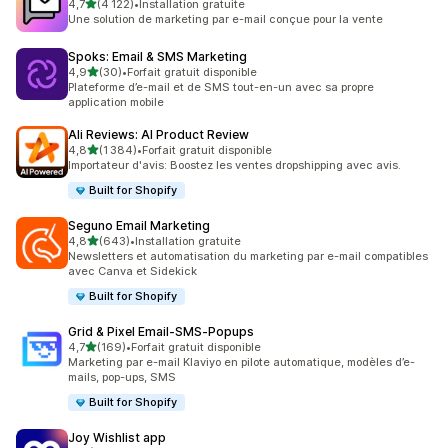
étoile(s) sur 5
4,7
(4 122)
•
Installation gratuite
4122 avis au total
Une solution de marketing par e-mail conçue pour la vente
Spoks: Email & SMS Marketing
étoile(s) sur 5
4,9
(30)
•
Forfait gratuit disponible
30 avis au total
Plateforme d’e-mail et de SMS tout-en-un avec sa propre
application mobile
Ali Reviews: AI Product Review
étoile(s) sur 5
4,8
(1 384)
•
Forfait gratuit disponible
1384 avis au total
Importateur d'avis: Boostez les ventes dropshipping avec avis.
Built for Shopify
Seguno Email Marketing
étoile(s) sur 5
4,8
(643)
•
Installation gratuite
643 avis au total
Newsletters et automatisation du marketing par e-mail compatibles
avec Canva et Sidekick
Built for Shopify
Grid & Pixel Email‑SMS‑Popups
étoile(s) sur 5
4,7
(169)
•
Forfait gratuit disponible
169 avis au total
Marketing par e-mail Klaviyo en pilote automatique, modèles d’e-
mails, pop-ups, SMS
Built for Shopify
Joy Wishlist app