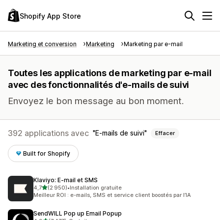
Shopify App Store
Marketing et conversion
Marketing
Marketing par e-mail
Toutes les applications de marketing par e-mail
avec des fonctionnalités d'e-mails de suivi
Envoyez le bon message au bon moment.
392 applications avec
E-mails de suivi
Effacer
Built for Shopify
Klaviyo: E‑mail et SMS
étoile(s) sur 5
4,7
(2 950)
•
Installation gratuite
2950 avis au total
Meilleur ROI : e-mails, SMS et service client boostés par l’IA
SendWILL Pop up Email Popup