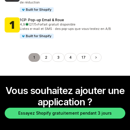
de réduction
Built for Shopify
1CP: Pop‑up Email & Roue
étoile(s) sur 5
4,9
(217)
•
Forfait gratuit disponible
217 avis au total
Listes e-mail et SMS : des pop-ups que vous testez en A/B
Built for Shopify
1
2
3
4
17
Vous souhaitez ajouter une
application ?
Essayez Shopify gratuitement pendant 3 jours