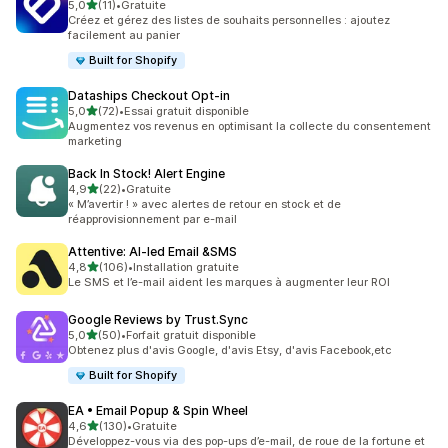
étoile(s) sur 5
5,0
(11)
•
Gratuite
11 avis au total
Créez et gérez des listes de souhaits personnelles : ajoutez
facilement au panier
Built for Shopify
Dataships Checkout Opt‑in
étoile(s) sur 5
5,0
(72)
•
Essai gratuit disponible
72 avis au total
Augmentez vos revenus en optimisant la collecte du consentement
marketing
Back In Stock! Alert Engine
étoile(s) sur 5
4,9
(22)
•
Gratuite
22 avis au total
« M’avertir ! » avec alertes de retour en stock et de
réapprovisionnement par e-mail
Attentive: AI‑led Email &SMS
étoile(s) sur 5
4,8
(106)
•
Installation gratuite
106 avis au total
Le SMS et l’e-mail aident les marques à augmenter leur ROI
Google Reviews by Trust.Sync
étoile(s) sur 5
5,0
(50)
•
Forfait gratuit disponible
50 avis au total
Obtenez plus d'avis Google, d'avis Etsy, d'avis Facebook,etc
Built for Shopify
EA • Email Popup & Spin Wheel
étoile(s) sur 5
4,6
(130)
•
Gratuite
130 avis au total
Développez-vous via des pop-ups d’e-mail, de roue de la fortune et