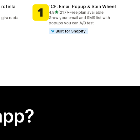
rotella
1CP: Email Popup & Spin Wheel
stelle su 5
4,9
(217)
•
Free plan available
217 recensioni totali
gira ruota
Grow your email and SMS list with
popups you can A/B test
Built for Shopify
app?