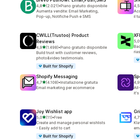
stelle su 5
4,8
(2.021)
•
Piano gratuito disponibile
4,5
2021 recensioni totali
664
Aumenta vendite: Email Marketing,
Acq
Pop-up, Notifiche Push e SMS
il 
CWILL(Trustoo) Product
XF
Reviews
5,0
48 
Bac
stelle su 5
4,9
(1.498)
•
Piano gratuito disponibile
1498 recensioni totali
ria
Build trust with customer reviews,
photo&video testimonials.
Built for Shopify
Shopify Messaging
Sp
stelle su 5
4,7
(4.108)
•
Installazione gratuita
4,9
4108 recensioni totali
30 
Email marketing per ecommerce
All
it'
Joy Wishlist app
Gr
stelle su 5
5,0
(11)
•
Free
4,7
11 recensioni totali
169
Create and manage personal wishlists
Kla
- Easily add to cart
ema
Built for Shopify