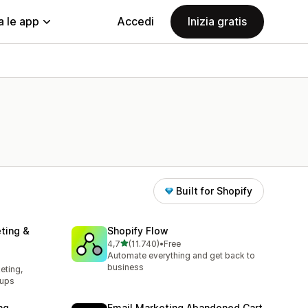
a le app
Accedi
Inizia gratis
Built for Shopify
ting &
Shopify Flow
stelle su 5
4,7
(11.740)
•
Free
11740 recensioni totali
Automate everything and get back to
business
eting,
pups
ng
Email Marketing Abandoned Cart