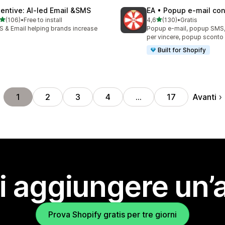
tentive: AI‑led Email &SMS
EA • Popup e‑mail con 
stelle su 5
stelle su 5
(106)
•
Free to install
4,6
(130)
•
Gratis
 recensioni totali
130 recensioni totali
 & Email helping brands increase
Popup e-mail, popup SMS, 
I
per vincere, popup sconto
Built for Shopify
Avanti
1
2
3
4
…
17
i aggiungere un’
Prova Shopify gratis per tre giorni