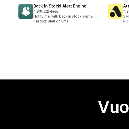
Back In Stock! Alert Engine
At
stelle su 5
4,9
(22)
•
Free
4,8
22 recensioni totali
106
Notify me! with back in stock alert &
SMS
Restock alert on Email
RO
Vuo