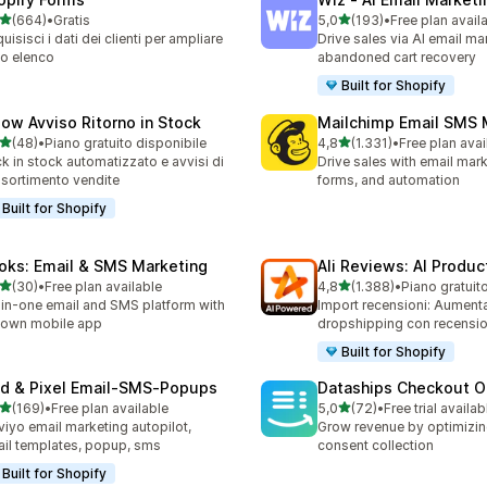
stelle su 5
stelle su 5
(664)
•
Gratis
5,0
(193)
•
Free plan avail
 recensioni totali
193 recensioni totali
uisisci i dati dei clienti per ampliare
Drive sales via AI email ma
tuo elenco
abandoned cart recovery
Built for Shopify
low Avviso Ritorno in Stock
Mailchimp Email SMS 
stelle su 5
stelle su 5
(48)
•
Piano gratuito disponibile
4,8
(1.331)
•
Free plan avai
recensioni totali
1331 recensioni totali
k in stock automatizzato e avvisi di
Drive sales with email mar
ssortimento vendite
forms, and automation
Built for Shopify
oks: Email & SMS Marketing
Ali Reviews: AI Produ
stelle su 5
stelle su 5
(30)
•
Free plan available
4,8
(1.388)
•
Piano gratuit
recensioni totali
1388 recensioni totali
-in-one email and SMS platform with
Import recensioni: Aument
s own mobile app
dropshipping con recensio
Built for Shopify
id & Pixel Email‑SMS‑Popups
Dataships Checkout O
stelle su 5
stelle su 5
(169)
•
Free plan available
5,0
(72)
•
Free trial availab
 recensioni totali
72 recensioni totali
viyo email marketing autopilot,
Grow revenue by optimizin
il templates, popup, sms
consent collection
Built for Shopify