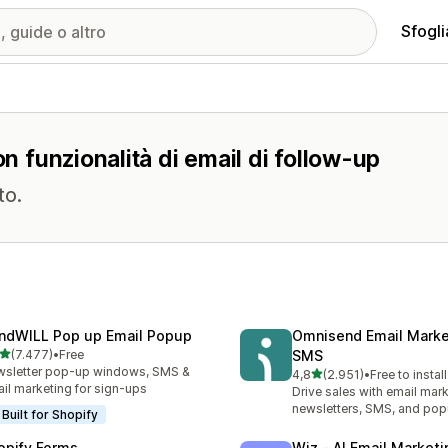
Sfogli
on funzionalità di email di follow-up
to.
ndWILL Pop up Email Popup
Omnisend Email Marke
stelle su 5
(7.477)
•
Free
SMS
7 recensioni totali
sletter pop-up windows, SMS &
stelle su 5
4,8
(2.951)
•
Free to install
2951 recensioni totali
il marketing for sign-ups
Drive sales with email mark
newsletters, SMS, and po
Built for Shopify
opify Forms
Wiz ‑ AI Email Marketi