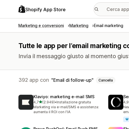
Shopify App Store
Marketing e conversioni
Marketing
Email marketing
Tutte le app per l’email marketing c
Invia il messaggio giusto al momento gius
392 app con
Email di follow-up
Cancella
Klaviyo: marketing e‑mail SMS
Se
stelle su 5
4,7
(2.949)
•
Installazione gratuita
4,9
2949 recensioni totali
747
Marketing via e-mail/SMS e assistenza:
New
aumenta il ROI con l'IA
ema
Brevo PushOwl: Email,Push,SMS
Sh