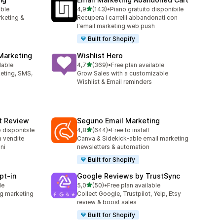
stelle su 5
able
4,9
(143)
•
Piano gratuito disponibile
143 recensioni totali
rketing &
Recupera i carrelli abbandonati con
l'email marketing web push
Built for Shopify
Marketing
Wishlist Hero
stelle su 5
lable
4,7
(369)
•
Free plan available
369 recensioni totali
keting, SMS,
Grow Sales with a customizable
Wishlist & Email reminders
ct Review
Seguno Email Marketing
stelle su 5
o disponibile
4,8
(644)
•
Free to install
644 recensioni totali
a vendite
Canva & Sidekick-able email marketing
ni
newsletters & automation
Built for Shopify
pt‑in
Google Reviews by TrustSync
stelle su 5
le
5,0
(50)
•
Free plan available
50 recensioni totali
g marketing
Collect Google, Trustpilot, Yelp, Etsy
review & boost sales
Built for Shopify