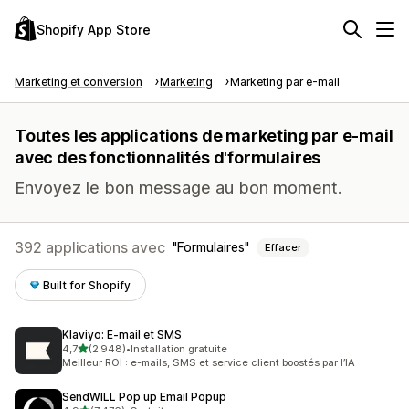
Shopify App Store
Marketing et conversion
Marketing
Marketing par e-mail
Toutes les applications de marketing par e-mail
avec des fonctionnalités d'formulaires
Envoyez le bon message au bon moment.
392 applications avec
Formulaires
Effacer
Built for Shopify
Klaviyo: E‑mail et SMS
étoile(s) sur 5
4,7
(2 948)
•
Installation gratuite
2948 avis au total
Meilleur ROI : e-mails, SMS et service client boostés par l’IA
SendWILL Pop up Email Popup