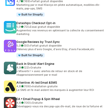
étoile(s) sur 5
4,7
(169)
•
Forfait gratuit disponible
169 avis au total
Marketing par e-mail Klaviyo en pilote automatique, modèles d’e-
mails, pop-ups, SMS
Built for Shopify
Dataships Checkout Opt‑in
étoile(s) sur 5
5,0
(72)
•
Essai gratuit disponible
72 avis au total
Augmentez vos revenus en optimisant la collecte du consentement
marketing
Google Reviews by Trust.Sync
étoile(s) sur 5
5,0
(50)
•
Forfait gratuit disponible
50 avis au total
Obtenez plus d'avis Google, d'avis Etsy, d'avis Facebook,etc
Built for Shopify
Back In Stock! Alert Engine
étoile(s) sur 5
4,9
(22)
•
Gratuite
22 avis au total
« M’avertir ! » avec alertes de retour en stock et de
réapprovisionnement par e-mail
Attentive: AI‑led Email &SMS
étoile(s) sur 5
4,8
(106)
•
Installation gratuite
106 avis au total
Le SMS et l’e-mail aident les marques à augmenter leur ROI
EA • Email Popup & Spin Wheel
étoile(s) sur 5
4,6
(130)
•
Gratuite
130 avis au total
Développez-vous via des pop-ups d’e-mail, de roue de la fortune et