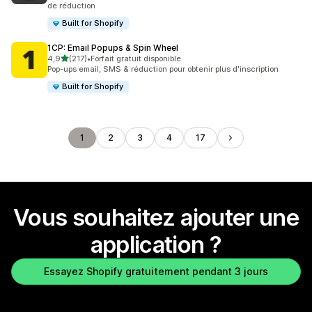
de réduction
Built for Shopify
1CP: Email Popups & Spin Wheel
étoile(s) sur 5
4,9
(217)
•
Forfait gratuit disponible
217 avis au total
Pop-ups email, SMS & réduction pour obtenir plus d'inscription
Built for Shopify
1
2
3
4
17
Vous souhaitez ajouter une
application ?
Essayez Shopify gratuitement pendant 3 jours