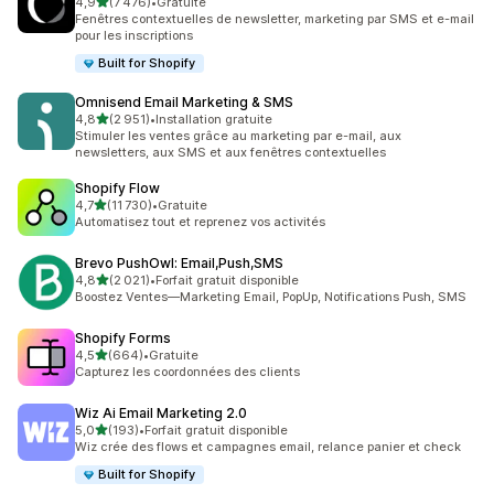
étoile(s) sur 5
4,9
(7 476)
•
Gratuite
7476 avis au total
Fenêtres contextuelles de newsletter, marketing par SMS et e-mail
pour les inscriptions
Built for Shopify
Omnisend Email Marketing & SMS
étoile(s) sur 5
4,8
(2 951)
•
Installation gratuite
2951 avis au total
Stimuler les ventes grâce au marketing par e-mail, aux
newsletters, aux SMS et aux fenêtres contextuelles
Shopify Flow
étoile(s) sur 5
4,7
(11 730)
•
Gratuite
11730 avis au total
Automatisez tout et reprenez vos activités
Brevo PushOwl: Email,Push,SMS
étoile(s) sur 5
4,8
(2 021)
•
Forfait gratuit disponible
2021 avis au total
Boostez Ventes—Marketing Email, PopUp, Notifications Push, SMS
Shopify Forms
étoile(s) sur 5
4,5
(664)
•
Gratuite
664 avis au total
Capturez les coordonnées des clients
Wiz Ai Email Marketing 2.0
étoile(s) sur 5
5,0
(193)
•
Forfait gratuit disponible
193 avis au total
Wiz crée des flows et campagnes email, relance panier et check
Built for Shopify