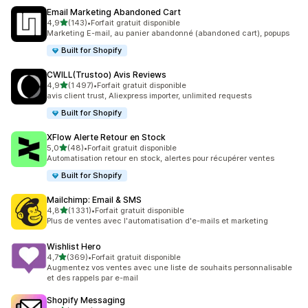
Email Marketing Abandoned Cart
étoile(s) sur 5
4,9
(143)
•
Forfait gratuit disponible
143 avis au total
Marketing E-mail, au panier abandonné (abandoned cart), popups
Built for Shopify
CWILL(Trustoo) Avis Reviews
étoile(s) sur 5
4,9
(1 497)
•
Forfait gratuit disponible
1497 avis au total
avis client trust, Aliexpress importer, unlimited requests
Built for Shopify
XFlow Alerte Retour en Stock
étoile(s) sur 5
5,0
(48)
•
Forfait gratuit disponible
48 avis au total
Automatisation retour en stock, alertes pour récupérer ventes
Built for Shopify
Mailchimp: Email & SMS
étoile(s) sur 5
4,8
(1 331)
•
Forfait gratuit disponible
1331 avis au total
Plus de ventes avec l'automatisation d'e-mails et marketing
Wishlist Hero
étoile(s) sur 5
4,7
(369)
•
Forfait gratuit disponible
369 avis au total
Augmentez vos ventes avec une liste de souhaits personnalisable
et des rappels par e-mail
Shopify Messaging