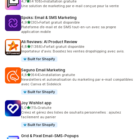
étoile(s) sur 5
4,7
(4 108)
•
Installation gratuite
4108 avis au total
Une solution de marketing par e-mail conçue pour la vente
Spoks: Email & SMS Marketing
étoile(s) sur 5
4,9
(30)
•
Forfait gratuit disponible
30 avis au total
Plateforme d’e-mail et de SMS tout-en-un avec sa propre
application mobile
Ali Reviews: AI Product Review
étoile(s) sur 5
4,8
(1 388)
•
Forfait gratuit disponible
1388 avis au total
Importateur d'avis: Boostez les ventes dropshipping avec avis.
Built for Shopify
Seguno Email Marketing
étoile(s) sur 5
4,8
(644)
•
Installation gratuite
644 avis au total
Newsletters et automatisation du marketing par e-mail compatibles
avec Canva et Sidekick
Built for Shopify
Joy Wishlist app
étoile(s) sur 5
5,0
(11)
•
Gratuite
11 avis au total
Créez et gérez des listes de souhaits personnelles : ajoutez
facilement au panier
Built for Shopify
Grid & Pixel Email‑SMS‑Popups