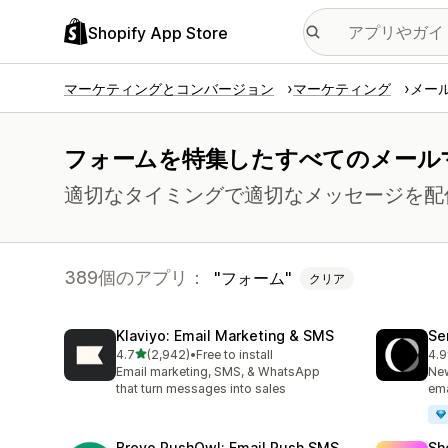
Shopify App Store
マーケティングとコンバージョン
マーケティング
メー
フォームを特集したすべてのメール
適切なタイミングで適切なメッセージを配
389個のアプリ：
フォーム
クリア
Klaviyo: Email Marketing & SMS
Se
5つ星中
4.7
(2,942)
•
Free to install
4.9
合計レビュー数：2942件
合
Email marketing, SMS, & WhatsApp
New
that turn messages into sales
ema
Brevo PushOwl: Email,Push,SMS
Sh