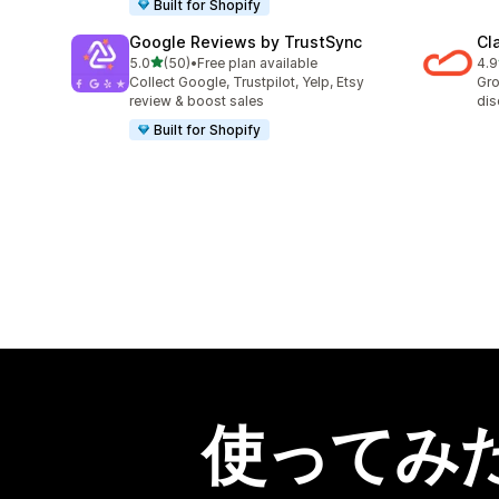
Built for Shopify
Google Reviews by TrustSync
Cl
5つ星中
5.0
(50)
•
Free plan available
4.9
合計レビュー数：50件
合
Collect Google, Trustpilot, Yelp, Etsy
Gro
review & boost sales
dis
Built for Shopify
使ってみ