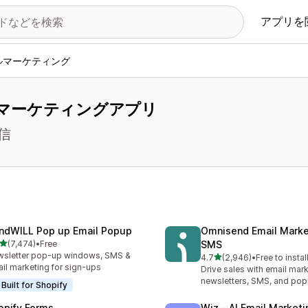
アプリを
ルマーケティング
マーケティングアプリ
信
ndWILL Pop up Email Popup
Omnisend Email Marke
5つ星中
(7,474)
•
Free
SMS
計レビュー数：7474件
sletter pop-up windows, SMS &
5つ星中
4.7
(2,946)
•
Free to instal
合計レビュー数：2946件
il marketing for sign-ups
Drive sales with email mark
newsletters, SMS, and po
Built for Shopify
opify Forms
Wiz ‑ AI Email Marketi