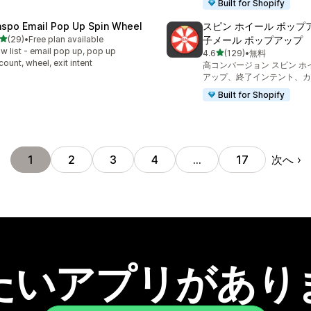
Built for Shopify
aspo Email Pop Up Spin Wheel
スピン ホイール ポップ
5つ星中
(29)
•
Free plan available
子メール ポップアップ
計レビュー数：29件
w list - email pop up, pop up
5つ星中
4.6
(129)
•
無料
合計レビュー数：129件
count, wheel, exit intent
高コンバージョン スピン ホ
アップ、終了インテント、カ
Built for Shopify
次へ
1
2
3
4
…
17
たいアプリがあり