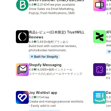
5つ星中
4.8
(2,014)
•
Free plan available
4.5
合計レビュー数：2014件
合
Grow Sales via Email Marketing,
顧
PopUp, Push Notifications, SMS
ト
商品レビュー(日本限定) TrustWILL
XF
Reviews
5.0
合
Bac
5つ星中
4.9
(1,493)
•
無料プランあり
合計レビュー数：1493件
ale
Build trust with customer reviews,
photo&video testimonials.
Built for Shopify
Shopify Messaging
Sp
5つ星中
4.8
(4,089)
•
無料インストール
4.9
合計レビュー数：4089件
合
コマースのためのメールマーケティング
All
it'
Joy Wishlist app
Da
5つ星中
5.0
(11)
•
Free
5.0
合計レビュー数：11件
合
Create and manage personal wishlists
Gro
- Easily add to cart
con