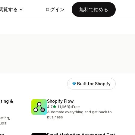
閲覧する
ログイン
無料で始める
Built for Shopify
ting &
Shopify Flow
5つ星中
4.7
(11,668)
•
Free
合計レビュー数：11668件
Automate everything and get back to
l
business
eting,
pups
ng
Email Marketing Abandoned Cart