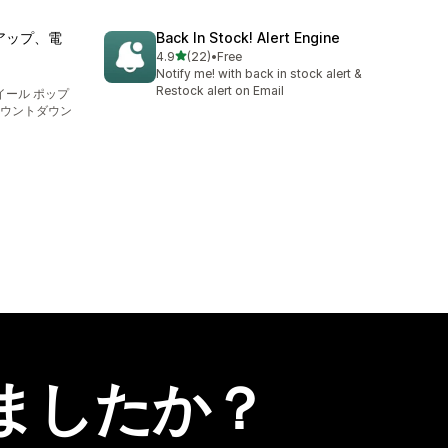
アップ、電
Back In Stock! Alert Engine
5つ星中
4.9
(22)
•
Free
合計レビュー数：22件
Notify me! with back in stock alert &
Restock alert on Email
イール ポップ
ウントダウン
ましたか？