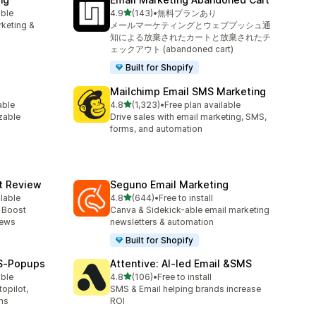
5つ星中
able
4.9
(143)
•
無料プランあり
合計レビュー数：143件
rketing &
メールマーケティングとウェブプッシュ通
知による放棄されたカートと放棄されたチ
ェックアウト (abandoned cart)
Built for Shopify
Mailchimp Email SMS Marketing
5つ星中
able
4.8
(1,323)
•
Free plan available
合計レビュー数：1323件
zable
Drive sales with email marketing, SMS,
forms, and automation
ct Review
Seguno Email Marketing
5つ星中
ilable
4.8
(644)
•
Free to install
合計レビュー数：644件
- Boost
Canva & Sidekick-able email marketing
iews
newsletters & automation
Built for Shopify
MS‑Popups
Attentive: AI‑led Email &SMS
5つ星中
able
4.8
(106)
•
Free to install
合計レビュー数：106件
opilot,
SMS & Email helping brands increase
ms
ROI