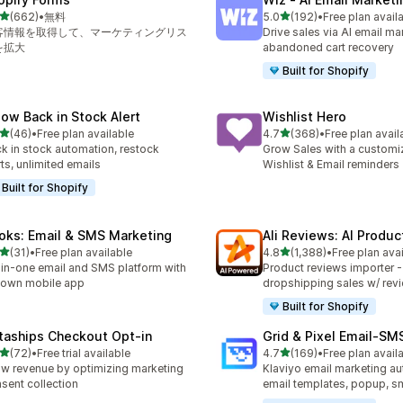
5つ星中
5つ星中
(662)
•
無料
5.0
(192)
•
Free plan avail
計レビュー数：662件
合計レビュー数：192件
客情報を取得して、マーケティングリス
Drive sales via AI email ma
を拡大
abandoned cart recovery
Built for Shopify
low Back in Stock Alert
Wishlist Hero
5つ星中
5つ星中
(46)
•
Free plan available
4.7
(368)
•
Free plan avail
計レビュー数：46件
合計レビュー数：368件
k in stock automation, restock
Grow Sales with a customi
rts, unlimited emails
Wishlist & Email reminders
Built for Shopify
oks: Email & SMS Marketing
Ali Reviews: AI Produ
5つ星中
5つ星中
(31)
•
Free plan available
4.8
(1,388)
•
Free plan ava
計レビュー数：31件
合計レビュー数：1388件
-in-one email and SMS platform with
Product reviews importer 
s own mobile app
dropshipping sales w/ rev
Built for Shopify
taships Checkout Opt‑in
Grid & Pixel Email‑S
5つ星中
5つ星中
(72)
•
Free trial available
4.7
(169)
•
Free plan avail
計レビュー数：72件
合計レビュー数：169件
w revenue by optimizing marketing
Klaviyo email marketing aut
sent collection
email templates, popup, s