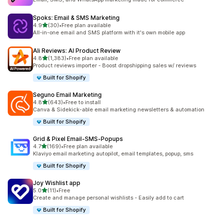
Spoks: Email & SMS Marketing
เต็ม 5 ดาว
4.9
(30)
•
Free plan available
ทั้งหมด 30 รีวิว
All-in-one email and SMS platform with it's own mobile app
Ali Reviews: AI Product Review
เต็ม 5 ดาว
4.8
(1,383)
•
Free plan available
ทั้งหมด 1383 รีวิว
Product reviews importer - Boost dropshipping sales w/ reviews
Built for Shopify
Seguno Email Marketing
เต็ม 5 ดาว
4.8
(643)
•
Free to install
ทั้งหมด 643 รีวิว
Canva & Sidekick-able email marketing newsletters & automation
Built for Shopify
Grid & Pixel Email‑SMS‑Popups
เต็ม 5 ดาว
4.7
(169)
•
Free plan available
ทั้งหมด 169 รีวิว
Klaviyo email marketing autopilot, email templates, popup, sms
Built for Shopify
Joy Wishlist app
เต็ม 5 ดาว
5.0
(11)
•
Free
ทั้งหมด 11 รีวิว
Create and manage personal wishlists - Easily add to cart
Built for Shopify