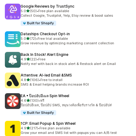
Google Reviews by TrustSync
เต็ม 5 ดาว
5.0
(50)
•
Free plan available
ทั้งหมด 50 รีวิว
Collect Google, Trustpilot, Yelp, Etsy review & boost sales
Built for Shopify
Dataships Checkout Opt‑in
เต็ม 5 ดาว
5.0
(72)
•
Free trial available
ทั้งหมด 72 รีวิว
Grow revenue by optimizing marketing consent collection
Back In Stock! Alert Engine
เต็ม 5 ดาว
4.9
(22)
•
Free
ทั้งหมด 22 รีวิว
Notify me! with back in stock alert & Restock alert on Email
Attentive: AI‑led Email &SMS
เต็ม 5 ดาว
4.8
(106)
•
Free to install
ทั้งหมด 106 รีวิว
SMS & Email helping brands increase ROI
EA • ป๊อปอัปอีเมล Spin Wheel
เต็ม 5 ดาว
4.6
(130)
•
ฟรี
ทั้งหมด 130 รีวิว
ป๊อปอัปอีเมล, ป๊อปอัป SMS, หมุนวงล้อเพื่อรับรางวัล & ป๊อปอัปส่
Built for Shopify
1CP: Email Popup & Spin Wheel
เต็ม 5 ดาว
4.9
(217)
•
Free plan available
ทั้งหมด 217 รีวิว
Grow your email and SMS list with popups you can A/B test