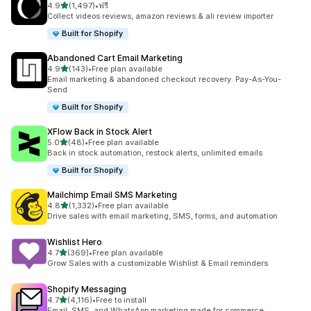
เต็ม 5 ดาว
4.9
(1,497)
•
ฟรี
ทั้งหมด 1497 รีวิว
Collect videos reviews, amazon reviews & ali review importer
Built for Shopify
Abandoned Cart Email Marketing
เต็ม 5 ดาว
4.9
(143)
•
Free plan available
ทั้งหมด 143 รีวิว
Email marketing & abandoned checkout recovery. Pay-As-You-
Send
Built for Shopify
XFlow Back in Stock Alert
เต็ม 5 ดาว
5.0
(48)
•
Free plan available
ทั้งหมด 48 รีวิว
Back in stock automation, restock alerts, unlimited emails
Built for Shopify
Mailchimp Email SMS Marketing
เต็ม 5 ดาว
4.8
(1,332)
•
Free plan available
ทั้งหมด 1332 รีวิว
Drive sales with email marketing, SMS, forms, and automation
Wishlist Hero
เต็ม 5 ดาว
4.7
(369)
•
Free plan available
ทั้งหมด 369 รีวิว
Grow Sales with a customizable Wishlist & Email reminders
Shopify Messaging
เต็ม 5 ดาว
4.7
(4,116)
•
Free to install
ทั้งหมด 4116 รีวิว
Email, SMS, and WhatsApp marketing made for commerce