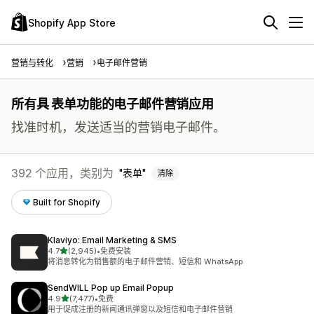
Shopify App Store
营销与转化
营销
电子邮件营销
所有具 表单功能的电子邮件营销应用
找准时机，发送适当的营销电子邮件。
392 个应用，类别为
表单
清除
Built for Shopify
Klaviyo: Email Marketing & SMS
星（满分 5 星）
4.7
(2,945)
•
免费安装
总共 2945 条评论
将消息转化为销售额的电子邮件营销、短信和 WhatsApp
SendWILL Pop up Email Popup
星（满分 5 星）
4.9
(7,477)
•
免费
总共 7477 条评论
用于促成注册的新闻通讯弹窗以及短信和电子邮件营销