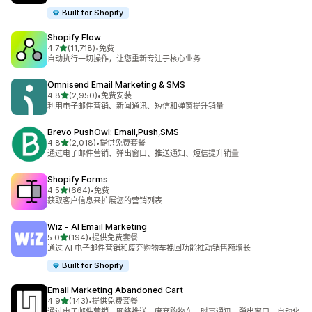
Built for Shopify
Shopify Flow
星（满分 5 星）
4.7
(11,718)
•
免费
总共 11718 条评论
自动执行一切操作，让您重新专注于核心业务
Omnisend Email Marketing & SMS
星（满分 5 星）
4.8
(2,950)
•
免费安装
总共 2950 条评论
利用电子邮件营销、新闻通讯、短信和弹窗提升销量
Brevo PushOwl: Email,Push,SMS
星（满分 5 星）
4.8
(2,018)
•
提供免费套餐
总共 2018 条评论
通过电子邮件营销、弹出窗口、推送通知、短信提升销量
Shopify Forms
星（满分 5 星）
4.5
(664)
•
免费
总共 664 条评论
获取客户信息来扩展您的营销列表
Wiz ‑ AI Email Marketing
星（满分 5 星）
5.0
(194)
•
提供免费套餐
总共 194 条评论
通过 AI 电子邮件营销和废弃购物车挽回功能推动销售额增长
Built for Shopify
Email Marketing Abandoned Cart
星（满分 5 星）
4.9
(143)
•
提供免费套餐
总共 143 条评论
通过电子邮件营销、网络推送、废弃购物车、时事通讯、弹出窗口、自动化