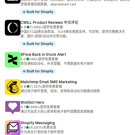
营销来增加销售额、abandoned cart
Built for Shopify
CWILL Product Reviews 中文评论
星（满分 5 星）
4.9
(1,495)
•
提供免费套餐
总共 1495 条评论
中国DTC品牌出海首选，7x24微信客服支持，可定制；提供完整解决方
案：图片\视频\自动评论等功能。
Built for Shopify
XFlow Back in Stock Alert
星（满分 5 星）
5.0
(48)
•
提供免费套餐
总共 48 条评论
到货通知自动化、补货提醒、不限数量的电子邮件
Built for Shopify
Mailchimp Email SMS Marketing
星（满分 5 星）
4.8
(1,327)
•
提供免费套餐
总共 1327 条评论
通过电子邮件营销、短信、表单和自动化功能推动销售
Wishlist Hero
星（满分 5 星）
4.7
(368)
•
提供免费套餐
总共 368 条评论
通过可自定义的心愿单和电子邮件提醒提高销售额
Shopify Messaging
星（满分 5 星）
4.7
(4,097)
•
免费安装
总共 4097 条评论
专为商业打造的电子邮件营销