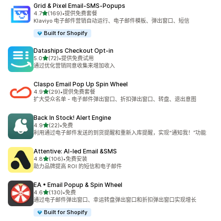
Grid & Pixel Email‑SMS‑Popups
星（满分 5 星）
4.7
(169)
•
提供免费套餐
总共 169 条评论
Klaviyo 电子邮件营销自动运行、电子邮件模板、弹出窗口、短信
Built for Shopify
Dataships Checkout Opt‑in
星（满分 5 星）
5.0
(72)
•
提供免费试用
总共 72 条评论
通过优化营销同意收集来增加收入
Claspo Email Pop Up Spin Wheel
星（满分 5 星）
4.9
(29)
•
提供免费套餐
总共 29 条评论
扩大受众名单 - 电子邮件弹出窗口、折扣弹出窗口、转盘、退出意图
Back In Stock! Alert Engine
星（满分 5 星）
4.9
(22)
•
免费
总共 22 条评论
利用通过电子邮件发送的到货提醒和重新入库提醒，实现“通知我！”功能
Attentive: AI‑led Email &SMS
星（满分 5 星）
4.8
(106)
•
免费安装
总共 106 条评论
助力品牌提高 ROI 的短信和电子邮件
EA • Email Popup & Spin Wheel
星（满分 5 星）
4.6
(130)
•
免费
总共 130 条评论
通过电子邮件弹出窗口、幸运转盘弹出窗口和折扣弹出窗口实现增长
Built for Shopify