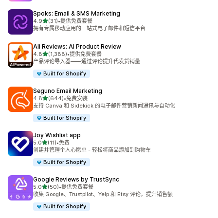
Spoks: Email & SMS Marketing
星（满分 5 星）
4.9
(31)
•
提供免费套餐
总共 31 条评论
拥有专属移动应用的一站式电子邮件和短信平台
Ali Reviews: AI Product Review
星（满分 5 星）
4.8
(1,388)
•
提供免费套餐
总共 1388 条评论
产品评论导入器——通过评论提升代发货销量
Built for Shopify
Seguno Email Marketing
星（满分 5 星）
4.8
(644)
•
免费安装
总共 644 条评论
支持 Canva 和 Sidekick 的电子邮件营销新闻通讯与自动化
Built for Shopify
Joy Wishlist app
星（满分 5 星）
5.0
(11)
•
免费
总共 11 条评论
创建并管理个人心愿单 - 轻松将商品添加到购物车
Built for Shopify
Google Reviews by TrustSync
星（满分 5 星）
5.0
(50)
•
提供免费套餐
总共 50 条评论
收集 Google、Trustpilot、Yelp 和 Etsy 评论，提升销售额
Built for Shopify