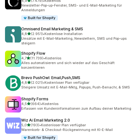
von 5 Sternen
4,9
(7.479)
•
Kostenlos
7479 Rezensionen insgesamt
Newsletter-Pop-up-Fenster, SMS- und E-Mail-Marketing für
Anmeldungen
Built for Shopify
Omnisend Email Marketing & SMS
von 5 Sternen
4,8
(2.951)
•
Kostenlose Installation
2951 Rezensionen insgesamt
Umsätze mit E-Mail-Marketing, Newslettern, SMS und Pop-ups
steigern
Shopify Flow
von 5 Sternen
4,7
(11.739)
•
Kostenlos
11739 Rezensionen insgesamt
Alles automatisieren und sich wieder auf das Geschäft
konzentrieren
Brevo PushOwl: Email,Push,SMS
von 5 Sternen
4,8
(2.021)
•
Kostenloser Plan verfügbar
2021 Rezensionen insgesamt
Steigere Umsatz mit E-Mail-Mktg, Popups, Push-Benachr, & SMS
Shopify Forms
von 5 Sternen
4,5
(664)
•
Kostenlos
664 Rezensionen insgesamt
Erfassen von Kundeninformationen zum Aufbau deiner Marketing
Wiz Ai Email Marketing 2.0
von 5 Sternen
5,0
(193)
•
Kostenloser Plan verfügbar
193 Rezensionen insgesamt
Warenkorb- & Checkout-Rückgewinnung mit KI-E-Mail
Built for Shopify