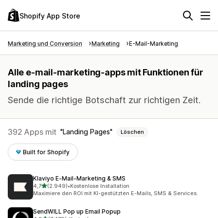
Shopify App Store
Marketing und Conversion
Marketing
E-Mail-Marketing
Alle e-mail-marketing-apps mit Funktionen für
landing pages
Sende die richtige Botschaft zur richtigen Zeit.
392 Apps mit
Landing Pages
Löschen
Built for Shopify
Klaviyo E‑Mail‑Marketing & SMS
von 5 Sternen
4,7
(2.949)
•
Kostenlose Installation
2949 Rezensionen insgesamt
Maximiere den ROI mit KI-gestützten E-Mails, SMS & Services.
SendWILL Pop up Email Popup