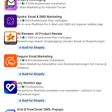
von 5 Sternen
4,7
(4.109)
•
Kostenlose Installation
4109 Rezensionen insgesamt
E-Mail-Marketing für Händler*innen
Spoks: Email & SMS Marketing
von 5 Sternen
4,9
(30)
•
Kostenloser Plan verfügbar
30 Rezensionen insgesamt
All-in-one-Plattform für E-Mail und SMS mit eigener mobiler App
Ali Reviews: AI Product Review
von 5 Sternen
4,8
(1.388)
•
Kostenloser Plan verfügbar
1388 Rezensionen insgesamt
Bewertungs-Import: Dropshipping-Umsatz-Boost m/ Bewertungen.
Built for Shopify
Seguno Email Marketing
von 5 Sternen
4,8
(644)
•
Kostenlose Installation
644 Rezensionen insgesamt
E-Mail-Marketing-Newsletter und Automatisierungen mit Canva &
Sidekick
Built for Shopify
Joy Wishlist app
von 5 Sternen
5,0
(11)
•
Kostenlos
11 Rezensionen insgesamt
Persönliche Wishlists erstellen und verwalten – einfach in den
Warenkorb legen
Built for Shopify
Grid & Pixel Email‑SMS‑Popups