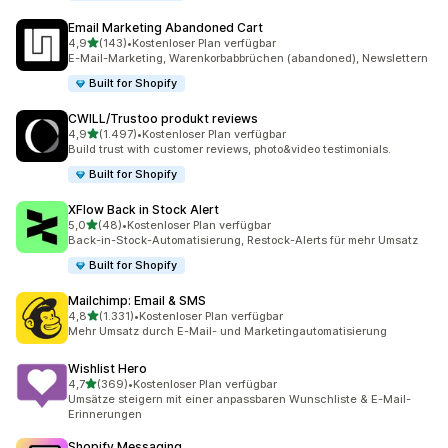
Email Marketing Abandoned Cart
von 5 Sternen
4,9
(143)
•
Kostenloser Plan verfügbar
143 Rezensionen insgesamt
E-Mail-Marketing, Warenkorbabbrüchen (abandoned), Newslettern
Built for Shopify
CWILL/Trustoo produkt reviews
von 5 Sternen
4,9
(1.497)
•
Kostenloser Plan verfügbar
1497 Rezensionen insgesamt
Build trust with customer reviews, photo&video testimonials.
Built for Shopify
XFlow Back in Stock Alert
von 5 Sternen
5,0
(48)
•
Kostenloser Plan verfügbar
48 Rezensionen insgesamt
Back-in-Stock-Automatisierung, Restock-Alerts für mehr Umsatz
Built for Shopify
Mailchimp: Email & SMS
von 5 Sternen
4,8
(1.331)
•
Kostenloser Plan verfügbar
1331 Rezensionen insgesamt
Mehr Umsatz durch E-Mail- und Marketingautomatisierung
Wishlist Hero
von 5 Sternen
4,7
(369)
•
Kostenloser Plan verfügbar
369 Rezensionen insgesamt
Umsätze steigern mit einer anpassbaren Wunschliste & E-Mail-
Erinnerungen
Shopify Messaging