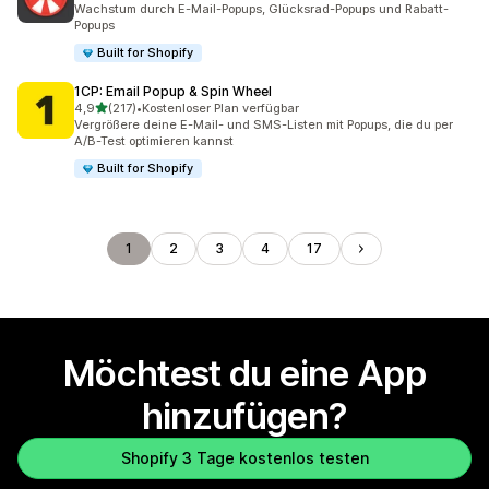
Wachstum durch E-Mail-Popups, Glücksrad-Popups und Rabatt-
Popups
Built for Shopify
1CP: Email Popup & Spin Wheel
von 5 Sternen
4,9
(217)
•
Kostenloser Plan verfügbar
217 Rezensionen insgesamt
Vergrößere deine E-Mail- und SMS-Listen mit Popups, die du per
A/B-Test optimieren kannst
Built for Shopify
1
2
3
4
17
Möchtest du eine App
hinzufügen?
Shopify 3 Tage kostenlos testen