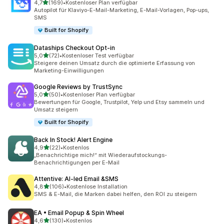
von 5 Sternen
4,7
(169)
•
Kostenloser Plan verfügbar
169 Rezensionen insgesamt
Autopilot für Klaviyo-E-Mail-Marketing, E-Mail-Vorlagen, Pop-ups,
SMS
Built for Shopify
Dataships Checkout Opt‑in
von 5 Sternen
5,0
(72)
•
Kostenloser Test verfügbar
72 Rezensionen insgesamt
Steigere deinen Umsatz durch die optimierte Erfassung von
Marketing-Einwilligungen
Google Reviews by TrustSync
von 5 Sternen
5,0
(50)
•
Kostenloser Plan verfügbar
50 Rezensionen insgesamt
Bewertungen für Google, Trustpilot, Yelp und Etsy sammeln und
Umsatz steigern
Built for Shopify
Back In Stock! Alert Engine
von 5 Sternen
4,9
(22)
•
Kostenlos
22 Rezensionen insgesamt
„Benachrichtige mich!“ mit Wiederaufstockungs-
Benachrichtigungen per E-Mail
Attentive: AI‑led Email &SMS
von 5 Sternen
4,8
(106)
•
Kostenlose Installation
106 Rezensionen insgesamt
SMS & E-Mail, die Marken dabei helfen, den ROI zu steigern
EA • Email Popup & Spin Wheel
von 5 Sternen
4,6
(130)
•
Kostenlos
130 Rezensionen insgesamt