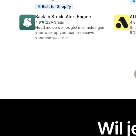
Built for Shopify
Back In Stock! Alert Engine
At
van 5 sterren
4,9
(22)
•
Gratis
4,8
22 recensies in totaal
106
Houd me op de hoogte! met meldingen
Sms
voor weer op voorraad en nieuwe
ROI
voorraad via e-mail
Wil 