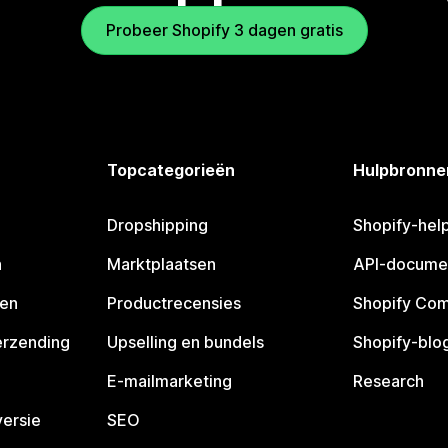
Probeer Shopify 3 dagen gratis
Topcategorieën
Hulpbronne
Dropshipping
Shopify-hel
n
Marktplaatsen
API-docume
pen
Productrecensies
Shopify Co
erzending
Upselling en bundels
Shopify-blo
E-mailmarketing
Research
ersie
SEO