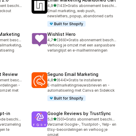
van 5 sterren
Gratis abonnement beschikbaar
4,9
(143)
•
Gratis abonnement beschikbaar
143 recensies in totaal
eckout
Email marketing, web push,
newsletters, popup, abandoned carts
Built for Shopify
Marketing
Wishlist Hero
van 5 sterren
Gratis abonnement beschikbaar
4,7
(369)
•
Gratis abonnement beschikbaar
369 recensies in totaal
ilmarketing,
Verhoog je omzet met een aanpasbare
tisering
verlanglijst en e-mailherinneringen
ct Review
Seguno Email Marketing
van 5 sterren
Gratis abonnement beschikbaar
4,8
(644)
•
Gratis te installeren
644 recensies in totaal
rdelingen -
E-mailmarketingnieuwsbrieven en -
-omzet met
automatisering met Canva en Sidekick
Built for Shopify
pt‑in
Google Reviews by TrustSync
van 5 sterren
Gratis proefperiode beschikbaar
5,0
(50)
•
Gratis abonnement beschikbaar
50 recensies in totaal
 verzameling
Verzamel Google-, Trustpilot-, Yelp- en
en te
Etsy-beoordelingen en verhoog je
omzet