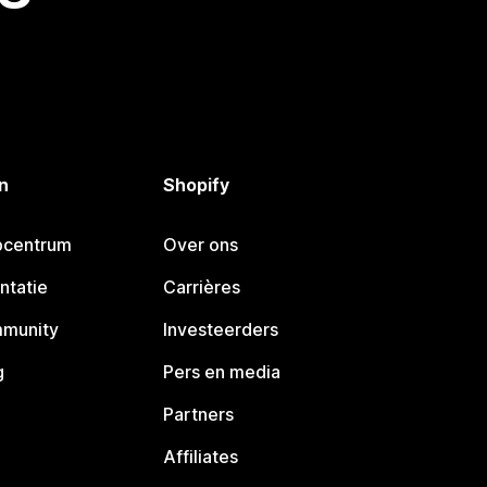
n
Shopify
pcentrum
Over ons
ntatie
Carrières
mmunity
Investeerders
g
Pers en media
Partners
Affiliates