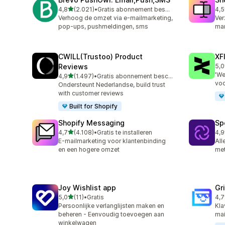
van 5 sterren
4,8
(2.021)
•
Gratis abonnement beschikbaar
4,5
2021 recensies in totaal
664
Verhoog de omzet via e-mailmarketing,
Ver
pop-ups, pushmeldingen, sms
mar
CWILL(Trustoo) Product
XF
Reviews
5,0
48 
'We
van 5 sterren
4,9
(1.497)
•
Gratis abonnement beschikbaar
1497 recensies in totaal
voo
Ondersteunt Nederlandse, build trust
with customer reviews
Built for Shopify
Shopify Messaging
Sp
van 5 sterren
4,7
(4.108)
•
Gratis te installeren
4,9
4108 recensies in totaal
30 
E-mailmarketing voor klantenbinding
All
en een hogere omzet
met
Joy Wishlist app
Gr
van 5 sterren
5,0
(11)
•
Gratis
4,7
11 recensies in totaal
169
Persoonlijke verlanglijsten maken en
Kla
beheren - Eenvoudig toevoegen aan
mai
winkelwagen