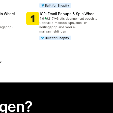
Built for Shopify
in Wheel
1CP: Email Popups & Spin Wheel
van 5 sterren
4,9
(217)
•
Gratis abonnement beschikbaar
217 recensies in totaal
Gebruik e-mailpop-ups, sms- en
tingspop-
kortingspop-ups voor e-
mailaanmeldingen
Built for Shopify
egen?