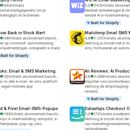
van 5 sterren
van 5 sterren
(664)
•
Gratis
5,0
(193)
•
 recensies in totaal
193 recensies in totaal
zamel klantgegevens om je
Verlaten winkelwagen & ch
ketinglijst uit te breiden
herstel AI e-mailmarketing
Built for Shopify
low Back in Stock Alert
Mailchimp Email SMS 
van 5 sterren
van 5 sterren
(48)
•
Gratis abonnement beschikbaar
4,8
(1.331)
•
recensies in totaal
1331 recensies in totaal
er op voorraad'-automatisering,
Verhoog je omzet met e-ma
rraadmeldingen, onbeperkt e-mails
sms, formulieren en automa
Built for Shopify
oks: Email & SMS Marketing
Ali Reviews: AI Produ
van 5 sterren
van 5 sterren
(30)
•
Gratis abonnement beschikbaar
4,8
(1.388)
•
recensies in totaal
1388 recensies in totaal
es-in-één e-mail- en sms-platform
Importer voor productbeoo
 eigen mobiele app
Verhoog de dropshipping
reviews
Built for Shopify
id & Pixel Email‑SMS‑Popups
Dataships Checkout O
van 5 sterren
van 5 sterren
(169)
•
Gratis abonnement beschikbaar
5,0
(72)
•
 recensies in totaal
72 recensies in totaal
viyo-e-mailmarketing-autopilot, e-
Verhoog je omzet door de
ltemplates, pop-up, sms
van marketingtoestemming
optimaliseren