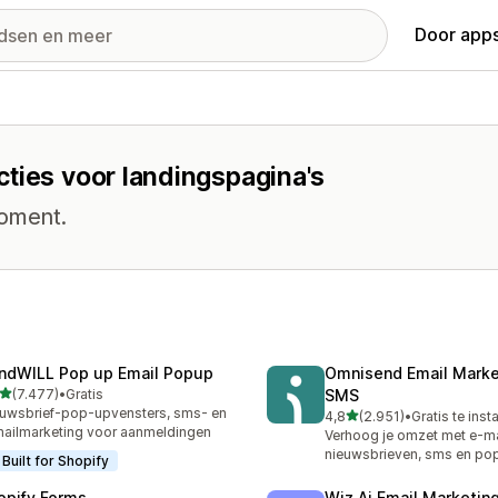
Door apps
ties voor landingspagina's
moment.
ndWILL Pop up Email Popup
Omnisend Email Marke
van 5 sterren
(7.477)
•
Gratis
SMS
7 recensies in totaal
uwsbrief-pop-upvensters, sms- en
van 5 sterren
4,8
(2.951)
•
Gratis te inst
2951 recensies in totaal
ailmarketing voor aanmeldingen
Verhoog je omzet met e-ma
nieuwsbrieven, sms en po
Built for Shopify
opify Forms
Wiz Ai Email Marketing