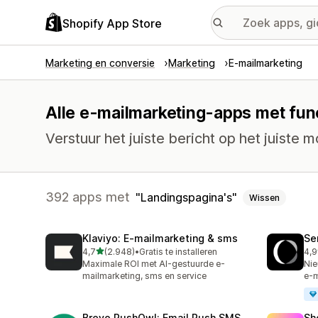
Shopify App Store
Marketing en conversie
Marketing
E-mailmarketing
Alle e-mailmarketing-apps met func
Verstuur het juiste bericht op het juiste 
392 apps met
Landingspagina's
Wissen
Klaviyo: E‑mailmarketing & sms
Se
van 5 sterren
4,7
(2.948)
•
Gratis te installeren
4,9
2948 recensies in totaal
747
Maximale ROI met AI-gestuurde e-
Nie
mailmarketing, sms en service
e-m
Brevo PushOwl: Email,Push,SMS
Sh