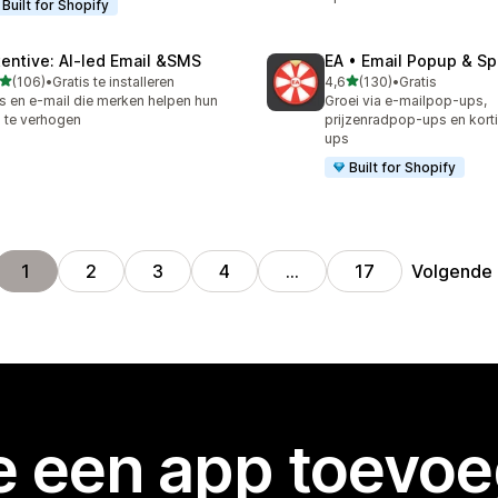
Built for Shopify
tentive: AI‑led Email &SMS
EA • Email Popup & Sp
van 5 sterren
van 5 sterren
(106)
•
Gratis te installeren
4,6
(130)
•
Gratis
 recensies in totaal
130 recensies in totaal
 en e-mail die merken helpen hun
Groei via e-mailpop-ups,
 te verhogen
prijzenradpop-ups en kor
ups
Built for Shopify
Volgende
1
2
3
4
…
17
je een app toevo