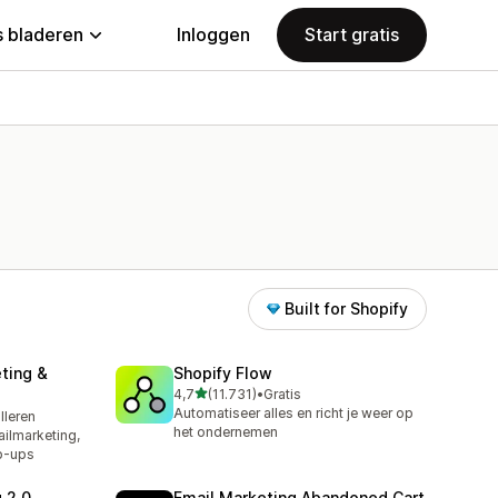
 bladeren
Inloggen
Start gratis
Built for Shopify
ting &
Shopify Flow
van 5 sterren
4,7
(11.731)
•
Gratis
11731 recensies in totaal
Automatiseer alles en richt je weer op
alleren
het ondernemen
ilmarketing,
p-ups
 2.0
Email Marketing Abandoned Cart