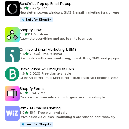
SendWILL Pop up Email Popup
na 5 gwiazdek
4,9
(7 477)
•
Free
Łączna liczba recenzji: 7477
Newsletter pop-up windows, SMS & email marketing for sign-ups
Built for Shopify
Shopify Flow
na 5 gwiazdek
4,7
(11 723)
•
Free
Łączna liczba recenzji: 11723
Automate everything and get back to business
Omnisend Email Marketing & SMS
na 5 gwiazdek
4,8
(2 950)
•
Free to install
Łączna liczba recenzji: 2950
Drive sales with email marketing, newsletters, SMS, and popups
Brevo PushOwl: Email,Push,SMS
na 5 gwiazdek
4,8
(2 020)
•
Free plan available
Łączna liczba recenzji: 2020
Grow Sales via Email Marketing, PopUp, Push Notifications, SMS
Shopify Forms
na 5 gwiazdek
4,5
(664)
•
Free
Łączna liczba recenzji: 664
Capture customer information to grow your marketing list
Wiz ‑ AI Email Marketing
na 5 gwiazdek
5,0
(194)
•
Free plan available
Łączna liczba recenzji: 194
Drive sales via AI email marketing & abandoned cart recovery
Built for Shopify