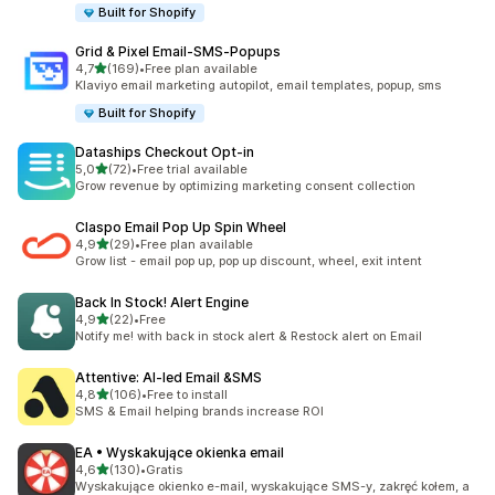
Built for Shopify
Grid & Pixel Email‑SMS‑Popups
na 5 gwiazdek
4,7
(169)
•
Free plan available
Łączna liczba recenzji: 169
Klaviyo email marketing autopilot, email templates, popup, sms
Built for Shopify
Dataships Checkout Opt‑in
na 5 gwiazdek
5,0
(72)
•
Free trial available
Łączna liczba recenzji: 72
Grow revenue by optimizing marketing consent collection
Claspo Email Pop Up Spin Wheel
na 5 gwiazdek
4,9
(29)
•
Free plan available
Łączna liczba recenzji: 29
Grow list - email pop up, pop up discount, wheel, exit intent
Back In Stock! Alert Engine
na 5 gwiazdek
4,9
(22)
•
Free
Łączna liczba recenzji: 22
Notify me! with back in stock alert & Restock alert on Email
Attentive: AI‑led Email &SMS
na 5 gwiazdek
4,8
(106)
•
Free to install
Łączna liczba recenzji: 106
SMS & Email helping brands increase ROI
EA • Wyskakujące okienka email
na 5 gwiazdek
4,6
(130)
•
Gratis
Łączna liczba recenzji: 130
Wyskakujące okienko e-mail, wyskakujące SMS-y, zakręć kołem, a