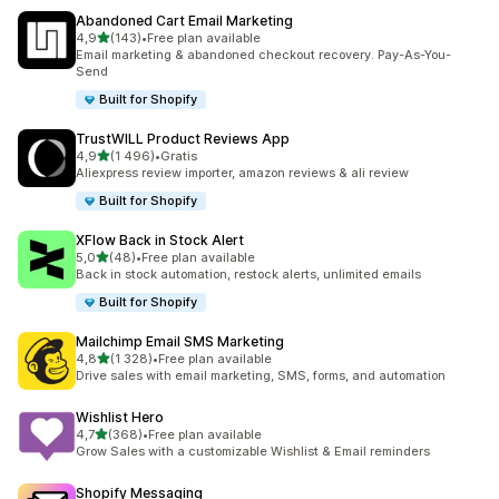
Abandoned Cart Email Marketing
na 5 gwiazdek
4,9
(143)
•
Free plan available
Łączna liczba recenzji: 143
Email marketing & abandoned checkout recovery. Pay-As-You-
Send
Built for Shopify
TrustWILL Product Reviews App
na 5 gwiazdek
4,9
(1 496)
•
Gratis
Łączna liczba recenzji: 1496
Aliexpress review importer, amazon reviews & ali review
Built for Shopify
XFlow Back in Stock Alert
na 5 gwiazdek
5,0
(48)
•
Free plan available
Łączna liczba recenzji: 48
Back in stock automation, restock alerts, unlimited emails
Built for Shopify
Mailchimp Email SMS Marketing
na 5 gwiazdek
4,8
(1 328)
•
Free plan available
Łączna liczba recenzji: 1328
Drive sales with email marketing, SMS, forms, and automation
Wishlist Hero
na 5 gwiazdek
4,7
(368)
•
Free plan available
Łączna liczba recenzji: 368
Grow Sales with a customizable Wishlist & Email reminders
Shopify Messaging