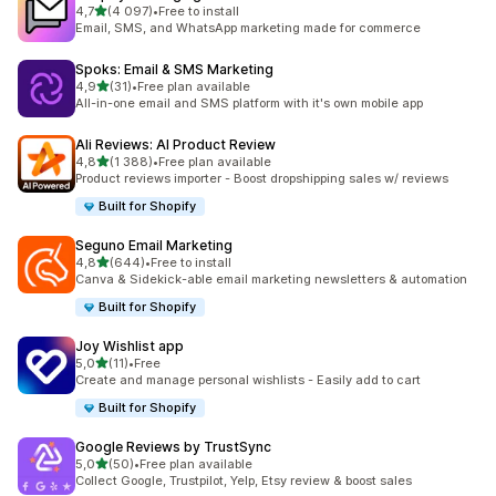
na 5 gwiazdek
4,7
(4 097)
•
Free to install
Łączna liczba recenzji: 4097
Email, SMS, and WhatsApp marketing made for commerce
Spoks: Email & SMS Marketing
na 5 gwiazdek
4,9
(31)
•
Free plan available
Łączna liczba recenzji: 31
All-in-one email and SMS platform with it's own mobile app
Ali Reviews: AI Product Review
na 5 gwiazdek
4,8
(1 388)
•
Free plan available
Łączna liczba recenzji: 1388
Product reviews importer - Boost dropshipping sales w/ reviews
Built for Shopify
Seguno Email Marketing
na 5 gwiazdek
4,8
(644)
•
Free to install
Łączna liczba recenzji: 644
Canva & Sidekick-able email marketing newsletters & automation
Built for Shopify
Joy Wishlist app
na 5 gwiazdek
5,0
(11)
•
Free
Łączna liczba recenzji: 11
Create and manage personal wishlists - Easily add to cart
Built for Shopify
Google Reviews by TrustSync
na 5 gwiazdek
5,0
(50)
•
Free plan available
Łączna liczba recenzji: 50
Collect Google, Trustpilot, Yelp, Etsy review & boost sales