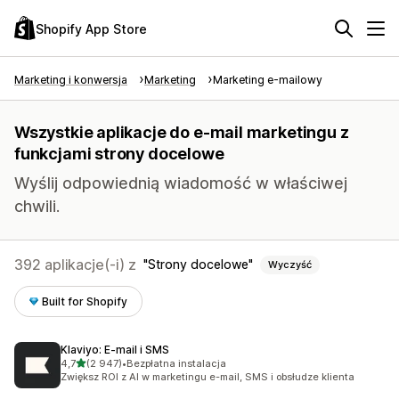
Shopify App Store
Marketing i konwersja
Marketing
Marketing e-mailowy
Wszystkie aplikacje do e-mail marketingu z
funkcjami strony docelowe
Wyślij odpowiednią wiadomość w właściwej
chwili.
392 aplikacje(-i) z
Strony docelowe
Wyczyść
Built for Shopify
Klaviyo: E‑mail i SMS
na 5 gwiazdek
4,7
(2 947)
•
Bezpłatna instalacja
Łączna liczba recenzji: 2947
Zwiększ ROI z AI w marketingu e-mail, SMS i obsłudze klienta