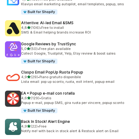
169 recensioni totali
Klaviyo email marketing autopilot, email templates, popup, sms
Built for Shopify
Attentive: AI‑led Email &SMS
stelle su 5
4,8
(106)
•
Free to install
106 recensioni totali
SMS & Email helping brands increase ROI
Google Reviews by TrustSync
stelle su 5
5,0
(50)
•
Free plan available
50 recensioni totali
Collect Google, Trustpilot, Yelp, Etsy review & boost sales
Built for Shopify
Claspo Email PopUp Ruota Popup
stelle su 5
4,9
(29)
•
Piano gratuito disponibile
29 recensioni totali
Lista email: pop up sconto, ruota, exit intent, popup email
EA • Popup e‑mail con rotella
stelle su 5
4,6
(129)
•
Gratis
129 recensioni totali
Popup e-mail, popup SMS, gira ruota per vincere, popup sconto
Built for Shopify
Back In Stock! Alert Engine
stelle su 5
4,9
(22)
•
Free
22 recensioni totali
Notify me! with back in stock alert & Restock alert on Email