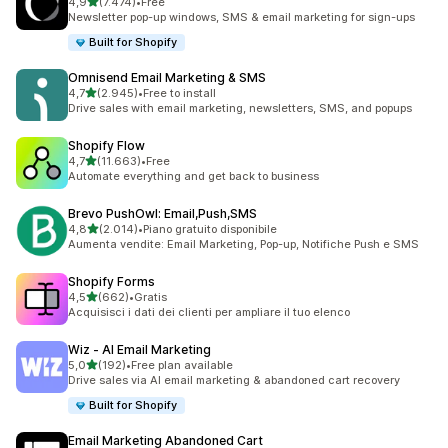
stelle su 5
4,9
(7.474)
•
Free
7474 recensioni totali
Newsletter pop-up windows, SMS & email marketing for sign-ups
Built for Shopify
Omnisend Email Marketing & SMS
stelle su 5
4,7
(2.945)
•
Free to install
2945 recensioni totali
Drive sales with email marketing, newsletters, SMS, and popups
Shopify Flow
stelle su 5
4,7
(11.663)
•
Free
11663 recensioni totali
Automate everything and get back to business
Brevo PushOwl: Email,Push,SMS
stelle su 5
4,8
(2.014)
•
Piano gratuito disponibile
2014 recensioni totali
Aumenta vendite: Email Marketing, Pop-up, Notifiche Push e SMS
Shopify Forms
stelle su 5
4,5
(662)
•
Gratis
662 recensioni totali
Acquisisci i dati dei clienti per ampliare il tuo elenco
Wiz ‑ AI Email Marketing
stelle su 5
5,0
(192)
•
Free plan available
192 recensioni totali
Drive sales via AI email marketing & abandoned cart recovery
Built for Shopify
Email Marketing Abandoned Cart