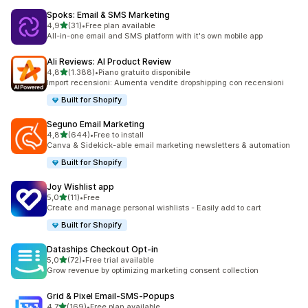
Spoks: Email & SMS Marketing
stelle su 5
4,9
(31)
•
Free plan available
31 recensioni totali
All-in-one email and SMS platform with it's own mobile app
Ali Reviews: AI Product Review
stelle su 5
4,8
(1.388)
•
Piano gratuito disponibile
1388 recensioni totali
Import recensioni: Aumenta vendite dropshipping con recensioni
Built for Shopify
Seguno Email Marketing
stelle su 5
4,8
(644)
•
Free to install
644 recensioni totali
Canva & Sidekick-able email marketing newsletters & automation
Built for Shopify
Joy Wishlist app
stelle su 5
5,0
(11)
•
Free
11 recensioni totali
Create and manage personal wishlists - Easily add to cart
Built for Shopify
Dataships Checkout Opt‑in
stelle su 5
5,0
(72)
•
Free trial available
72 recensioni totali
Grow revenue by optimizing marketing consent collection
Grid & Pixel Email‑SMS‑Popups
stelle su 5
4,7
(169)
•
Free plan available