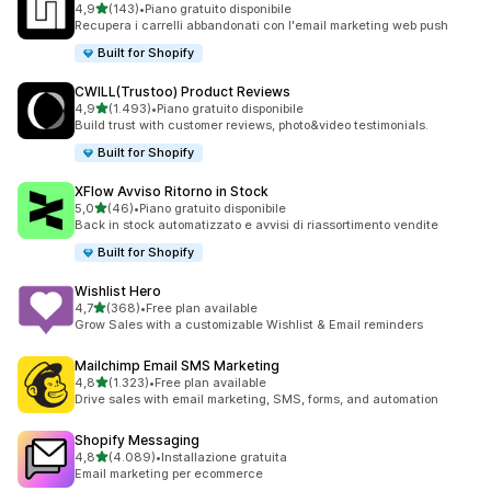
stelle su 5
4,9
(143)
•
Piano gratuito disponibile
143 recensioni totali
Recupera i carrelli abbandonati con l'email marketing web push
Built for Shopify
CWILL(Trustoo) Product Reviews
stelle su 5
4,9
(1.493)
•
Piano gratuito disponibile
1493 recensioni totali
Build trust with customer reviews, photo&video testimonials.
Built for Shopify
XFlow Avviso Ritorno in Stock
stelle su 5
5,0
(46)
•
Piano gratuito disponibile
46 recensioni totali
Back in stock automatizzato e avvisi di riassortimento vendite
Built for Shopify
Wishlist Hero
stelle su 5
4,7
(368)
•
Free plan available
368 recensioni totali
Grow Sales with a customizable Wishlist & Email reminders
Mailchimp Email SMS Marketing
stelle su 5
4,8
(1.323)
•
Free plan available
1323 recensioni totali
Drive sales with email marketing, SMS, forms, and automation
Shopify Messaging
stelle su 5
4,8
(4.089)
•
Installazione gratuita
4089 recensioni totali
Email marketing per ecommerce