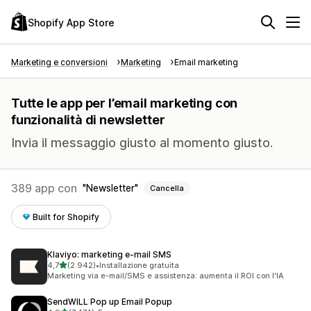
Shopify App Store
Marketing e conversioni
Marketing
Email marketing
Tutte le app per l’email marketing con
funzionalità di newsletter
Invia il messaggio giusto al momento giusto.
389 app con
Newsletter
Cancella
Built for Shopify
Klaviyo: marketing e‑mail SMS
stelle su 5
4,7
(2.942)
•
Installazione gratuita
2942 recensioni totali
Marketing via e-mail/SMS e assistenza: aumenta il ROI con l'IA
SendWILL Pop up Email Popup