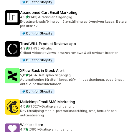
Built for Shopify
Abandoned Cart Email Marketing
av 5 stjärnor
4,9
(143)
•
Gratisplan tillgänglig
143 recensioner totalt
E-postmarknadsföring och återställning av övergiven kassa. Betala
per utskick
Built for Shopify
TrustWILL Product Reviews app
av 5 stjärnor
4,9
(1 495)
•
Gratis
1495 recensioner totalt
Collect videos reviews, amazon reviews & ali reviews importer
Built for Shopify
XFlow Back in Stock Alert
av 5 stjärnor
5,0
(48)
•
Gratisplan tillgänglig
48 recensioner totalt
Automatisering för åter i lager, påfyllningsaviseringar, obegränsat
antal e-postmeddelanden
Built for Shopify
Mailchimp Email SMS Marketing
av 5 stjärnor
4,8
(1 327)
•
Gratisplan tillgänglig
1327 recensioner totalt
Driv försäljning med e-postmarknadsföring, sms, formulär och
automatisering
Wishlist Hero
av 5 stjärnor
4,7
(368)
•
Gratisplan tillgänglig
368 recensioner totalt