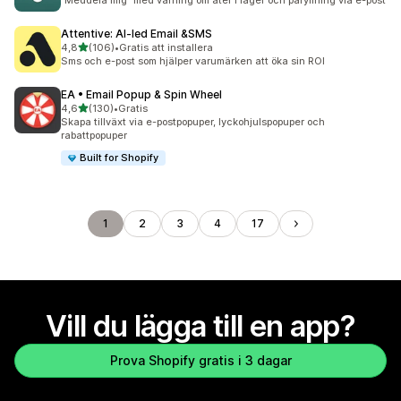
”Meddela mig” med varning om åter i lager och påfyllning via e-post
Attentive: AI‑led Email &SMS
av 5 stjärnor
4,8
(106)
•
Gratis att installera
106 recensioner totalt
Sms och e-post som hjälper varumärken att öka sin ROI
EA • Email Popup & Spin Wheel
av 5 stjärnor
4,6
(130)
•
Gratis
130 recensioner totalt
Skapa tillväxt via e-postpopuper, lyckohjulspopuper och
rabattpopuper
Built for Shopify
1
2
3
4
17
Vill du lägga till en app?
Prova Shopify gratis i 3 dagar