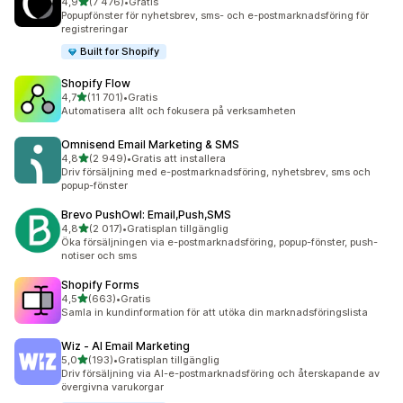
av 5 stjärnor
4,9
(7 476)
•
Gratis
7476 recensioner totalt
Popupfönster för nyhetsbrev, sms- och e-postmarknadsföring för
registreringar
Built for Shopify
Shopify Flow
av 5 stjärnor
4,7
(11 701)
•
Gratis
11701 recensioner totalt
Automatisera allt och fokusera på verksamheten
Omnisend Email Marketing & SMS
av 5 stjärnor
4,8
(2 949)
•
Gratis att installera
2949 recensioner totalt
Driv försäljning med e-postmarknadsföring, nyhetsbrev, sms och
popup-fönster
Brevo PushOwl: Email,Push,SMS
av 5 stjärnor
4,8
(2 017)
•
Gratisplan tillgänglig
2017 recensioner totalt
Öka försäljningen via e-postmarknadsföring, popup-fönster, push-
notiser och sms
Shopify Forms
av 5 stjärnor
4,5
(663)
•
Gratis
663 recensioner totalt
Samla in kundinformation för att utöka din marknadsföringslista
Wiz ‑ AI Email Marketing
av 5 stjärnor
5,0
(193)
•
Gratisplan tillgänglig
193 recensioner totalt
Driv försäljning via AI-e-postmarknadsföring och återskapande av
övergivna varukorgar