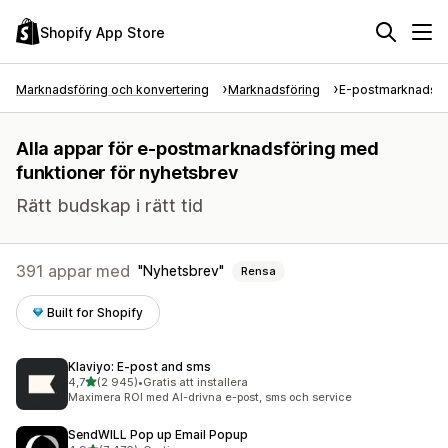
Shopify App Store
Marknadsföring och konvertering
Marknadsföring
E-postmarknadsfö
Alla appar för e-postmarknadsföring med
funktioner för nyhetsbrev
Rätt budskap i rätt tid
391 appar med
Nyhetsbrev
Rensa
Built for Shopify
Klaviyo: E‑post and sms
av 5 stjärnor
4,7
(2 945)
•
Gratis att installera
2945 recensioner totalt
Maximera ROI med AI-drivna e-post, sms och service
SendWILL Pop up Email Popup