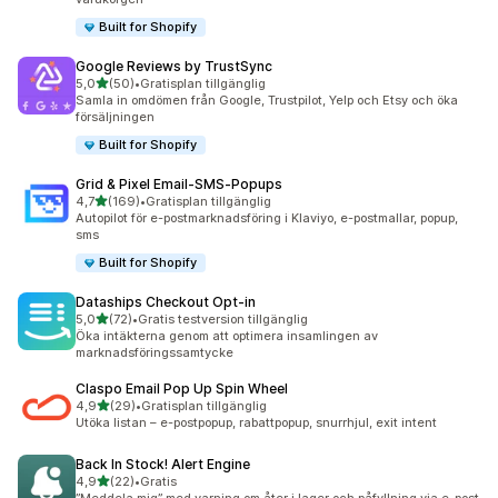
Built for Shopify
Google Reviews by TrustSync
av 5 stjärnor
5,0
(50)
•
Gratisplan tillgänglig
50 recensioner totalt
Samla in omdömen från Google, Trustpilot, Yelp och Etsy och öka
försäljningen
Built for Shopify
Grid & Pixel Email‑SMS‑Popups
av 5 stjärnor
4,7
(169)
•
Gratisplan tillgänglig
169 recensioner totalt
Autopilot för e-postmarknadsföring i Klaviyo, e-postmallar, popup,
sms
Built for Shopify
Dataships Checkout Opt‑in
av 5 stjärnor
5,0
(72)
•
Gratis testversion tillgänglig
72 recensioner totalt
Öka intäkterna genom att optimera insamlingen av
marknadsföringssamtycke
Claspo Email Pop Up Spin Wheel
av 5 stjärnor
4,9
(29)
•
Gratisplan tillgänglig
29 recensioner totalt
Utöka listan – e-postpopup, rabattpopup, snurrhjul, exit intent
Back In Stock! Alert Engine
av 5 stjärnor
4,9
(22)
•
Gratis
22 recensioner totalt