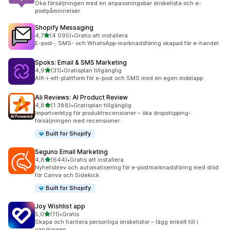
Öka försäljningen med en anpassningsbar önskelista och e-
postpåminnelser
Shopify Messaging
av 5 stjärnor
4,7
(4 095)
•
Gratis att installera
4095 recensioner totalt
E-post-, SMS- och WhatsApp-marknadsföring skapad för e-handel
Spoks: Email & SMS Marketing
av 5 stjärnor
4,9
(31)
•
Gratisplan tillgänglig
31 recensioner totalt
Allt-i-ett-plattform för e-post och SMS med en egen mobilapp
Ali Reviews: AI Product Review
av 5 stjärnor
4,8
(1 388)
•
Gratisplan tillgänglig
1388 recensioner totalt
Importverktyg för produktrecensioner – öka dropshipping-
försäljningen med recensioner
Built for Shopify
Seguno Email Marketing
av 5 stjärnor
4,8
(644)
•
Gratis att installera
644 recensioner totalt
Nyhetsbrev och automatisering för e-postmarknadsföring med stöd
för Canva och Sidekick
Built for Shopify
Joy Wishlist app
av 5 stjärnor
5,0
(11)
•
Gratis
11 recensioner totalt
Skapa och hantera personliga önskelistor – lägg enkelt till i
varukorgen