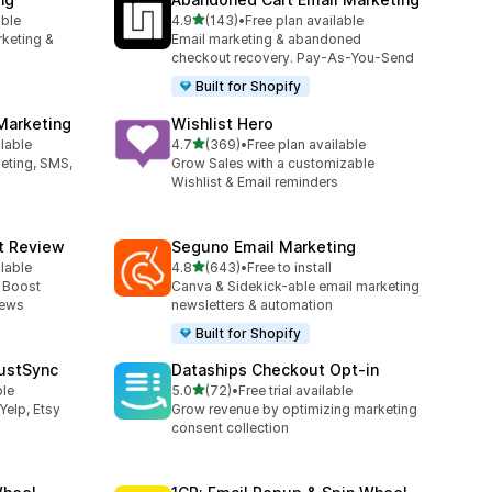
เต็ม 5 ดาว
able
4.9
(143)
•
Free plan available
ทั้งหมด 143 รีวิว
rketing &
Email marketing & abandoned
checkout recovery. Pay-As-You-Send
Built for Shopify
Marketing
Wishlist Hero
เต็ม 5 ดาว
ilable
4.7
(369)
•
Free plan available
ทั้งหมด 369 รีวิว
keting, SMS,
Grow Sales with a customizable
Wishlist & Email reminders
ct Review
Seguno Email Marketing
เต็ม 5 ดาว
ilable
4.8
(643)
•
Free to install
ทั้งหมด 643 รีวิว
- Boost
Canva & Sidekick-able email marketing
iews
newsletters & automation
Built for Shopify
ustSync
Dataships Checkout Opt‑in
เต็ม 5 ดาว
ble
5.0
(72)
•
Free trial available
ทั้งหมด 72 รีวิว
Yelp, Etsy
Grow revenue by optimizing marketing
consent collection