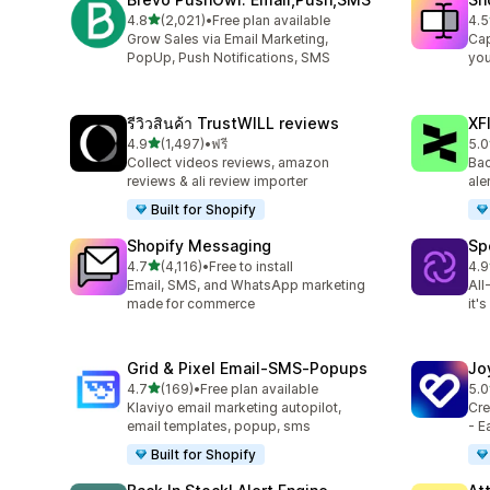
เต็ม 5 ดาว
4.8
(2,021)
•
Free plan available
4.5
ทั้งหมด 2021 รีวิว
ทั้ง
Grow Sales via Email Marketing,
Cap
PopUp, Push Notifications, SMS
you
รีวิวสินค้า TrustWILL reviews
XF
เต็ม 5 ดาว
4.9
(1,497)
•
ฟรี
5.0
ทั้งหมด 1497 รีวิว
ทั้ง
Collect videos reviews, amazon
Bac
reviews & ali review importer
ale
Built for Shopify
Shopify Messaging
Sp
เต็ม 5 ดาว
4.7
(4,116)
•
Free to install
4.9
ทั้งหมด 4116 รีวิว
ทั้ง
Email, SMS, and WhatsApp marketing
All
made for commerce
it'
Grid & Pixel Email‑SMS‑Popups
Jo
เต็ม 5 ดาว
4.7
(169)
•
Free plan available
5.0
ทั้งหมด 169 รีวิว
ทั้ง
Klaviyo email marketing autopilot,
Cre
email templates, popup, sms
- E
Built for Shopify