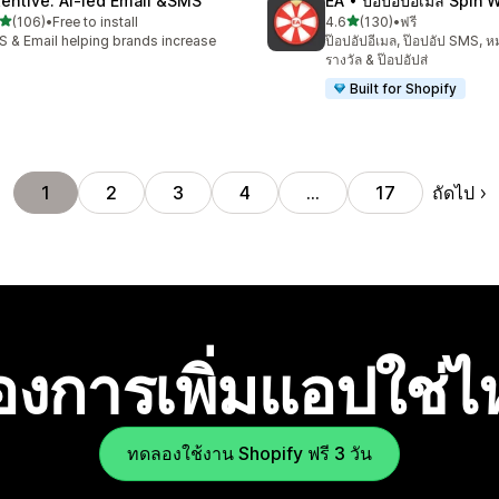
tentive: AI‑led Email &SMS
EA • ป๊อปอัปอีเมล Spin 
เต็ม 5 ดาว
เต็ม 5 ดาว
(106)
•
Free to install
4.6
(130)
•
ฟรี
หมด 106 รีวิว
ทั้งหมด 130 รีวิว
 & Email helping brands increase
ป๊อปอัปอีเมล, ป๊อปอัป SMS, หมุ
I
รางวัล & ป๊อปอัปส่
Built for Shopify
ถัดไป
1
2
3
4
…
17
องการเพิ่มแอปใช่
ทดลองใช้งาน Shopify ฟรี 3 วัน