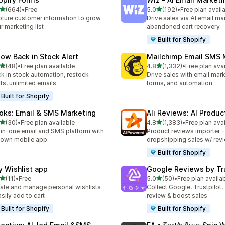
เต็ม 5 ดาว
เต็ม 5 ดาว
(664)
•
Free
5.0
(192)
•
Free plan avail
หมด 664 รีวิว
ทั้งหมด 192 รีวิว
ture customer information to grow
Drive sales via AI email ma
r marketing list
abandoned cart recovery
Built for Shopify
low Back in Stock Alert
Mailchimp Email SMS 
เต็ม 5 ดาว
เต็ม 5 ดาว
(48)
•
Free plan available
4.8
(1,332)
•
Free plan ava
หมด 48 รีวิว
ทั้งหมด 1332 รีวิว
k in stock automation, restock
Drive sales with email mar
rts, unlimited emails
forms, and automation
Built for Shopify
oks: Email & SMS Marketing
Ali Reviews: AI Produ
เต็ม 5 ดาว
เต็ม 5 ดาว
(30)
•
Free plan available
4.8
(1,383)
•
Free plan ava
หมด 30 รีวิว
ทั้งหมด 1383 รีวิว
-in-one email and SMS platform with
Product reviews importer 
s own mobile app
dropshipping sales w/ rev
Built for Shopify
y Wishlist app
Google Reviews by Tr
เต็ม 5 ดาว
เต็ม 5 ดาว
(11)
•
Free
5.0
(50)
•
Free plan availa
หมด 11 รีวิว
ทั้งหมด 50 รีวิว
ate and manage personal wishlists
Collect Google, Trustpilot, 
asily add to cart
review & boost sales
Built for Shopify
Built for Shopify