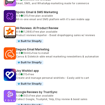
共有 4095 則評價
Email, SMS, and WhatsApp marketing made for commerce
Spoks: Email & SMS Marketing
滿分 5 顆星
4.9
(31)
•
Free plan available
共有 31 則評價
All-in-one email and SMS platform with it's own mobile app
Ali Reviews: AI Product Review
滿分 5 顆星
4.8
(1,388)
•
Free plan available
共有 1388 則評價
Product reviews importer - Boost dropshipping sales w/ reviews
Built for Shopify
Seguno Email Marketing
滿分 5 顆星
4.8
(644)
•
Free to install
共有 644 則評價
Canva & Sidekick-able email marketing newsletters & automation
Built for Shopify
Joy Wishlist app
滿分 5 顆星
5.0
(11)
•
Free
共有 11 則評價
Create and manage personal wishlists - Easily add to cart
Built for Shopify
Google Reviews by TrustSync
滿分 5 顆星
5.0
(50)
•
Free plan available
共有 50 則評價
Collect Google, Trustpilot, Yelp, Etsy review & boost sales