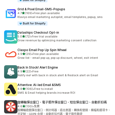
Built for Shopify
Grid & Pixel Email‑SMS‑Popups
滿分 5 顆星
4.7
(169)
•
Free plan available
共有 169 則評價
Klaviyo email marketing autopilot, email templates, popup, sms
Built for Shopify
Dataships Checkout Opt‑in
滿分 5 顆星
5.0
(72)
•
Free trial available
共有 72 則評價
Grow revenue by optimizing marketing consent collection
Claspo Email Pop Up Spin Wheel
滿分 5 顆星
4.9
(29)
•
Free plan available
共有 29 則評價
Grow list - email pop up, pop up discount, wheel, exit intent
Back In Stock! Alert Engine
滿分 5 顆星
4.9
(22)
•
Free
共有 22 則評價
Notify me! with back in stock alert & Restock alert on Email
Attentive: AI‑led Email &SMS
滿分 5 顆星
4.8
(106)
•
Free to install
共有 106 則評價
SMS & Email helping brands increase ROI
旋轉輪彈出窗口、電子郵件彈出窗口、短信彈出窗口、自動折扣碼
滿分 5 顆星
4.6
(130)
•
免費
共有 130 則評價
旋轉輪遊戲彈出窗口、倒計時器、退出意圖、轉換和營銷、橫幅和選項卡、
可定制、GDPR 合規、自動折扣代碼、電子郵件驗證