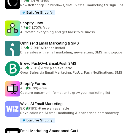
滿分 5 顆星
4.9
(7,476)
•
Free
共有 7476 則評價
Newsletter pop-up windows, SMS & email marketing for sign-ups
Built for Shopify
Shopify Flow
滿分 5 顆星
4.7
(11,707)
•
Free
共有 11707 則評價
Automate everything and get back to business
Omnisend Email Marketing & SMS
滿分 5 顆星
4.8
(2,949)
•
Free to install
共有 2949 則評價
Drive sales with email marketing, newsletters, SMS, and popups
Brevo PushOwl: Email,Push,SMS
滿分 5 顆星
4.8
(2,017)
•
Free plan available
共有 2017 則評價
Grow Sales via Email Marketing, PopUp, Push Notifications, SMS
Shopify Forms
滿分 5 顆星
4.5
(663)
•
Free
共有 663 則評價
Capture customer information to grow your marketing list
Wiz ‑ AI Email Marketing
滿分 5 顆星
5.0
(193)
•
Free plan available
共有 193 則評價
Drive sales via AI email marketing & abandoned cart recovery
Built for Shopify
Email Marketing Abandoned Cart