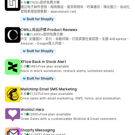
滿分 5 顆星
4.9
(143)
•
提供免費方案
共有 143 則評價
通过电子邮件营销、网络推送、废弃购物车、时事通讯、弹出窗口、自动化
营销来增加销售额、abandoned cart
Built for Shopify
CWILL商品評價 Product Reviews
滿分 5 顆星
4.9
(1,495)
•
提供免費方案
共有 1495 則評價
中文: 支援圖片、影片、自動評論，打造真實社會認證。支援 AliExpress、
Amazon、Google匯入評論。
Built for Shopify
XFlow Back in Stock Alert
滿分 5 顆星
5.0
(48)
•
Free plan available
共有 48 則評價
Back in stock automation, restock alerts, unlimited emails
Built for Shopify
Mailchimp Email SMS Marketing
滿分 5 顆星
4.8
(1,327)
•
Free plan available
共有 1327 則評價
Drive sales with email marketing, SMS, forms, and automation
Wishlist Hero
滿分 5 顆星
4.7
(368)
•
Free plan available
共有 368 則評價
Grow Sales with a customizable Wishlist & Email reminders
Shopify Messaging
滿分 5 顆星
4.7
(4,095)
•
Free to install