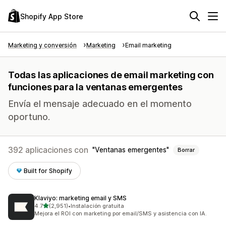
Shopify App Store
Marketing y conversión
Marketing
Email marketing
Todas las aplicaciones de email marketing con
funciones para la ventanas emergentes
Envía el mensaje adecuado en el momento
oportuno.
392 aplicaciones con
Ventanas emergentes
Borrar
Built for Shopify
Klaviyo: marketing email y SMS
de 5 estrellas
4.7
(2,951)
•
Instalación gratuita
2951 reseñas en total
Mejora el ROI con marketing por email/SMS y asistencia con IA.