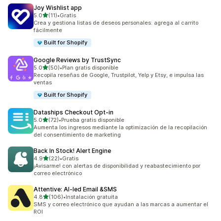
Joy Wishlist app
de 5 estrellas
5.0
(11)
•
Gratis
11 reseñas en total
Crea y gestiona listas de deseos personales: agrega al carrito
fácilmente
Built for Shopify
Google Reviews by TrustSync
de 5 estrellas
5.0
(50)
•
Plan gratis disponible
50 reseñas en total
Recopila reseñas de Google, Trustpilot, Yelp y Etsy, e impulsa las
ventas
Built for Shopify
Dataships Checkout Opt‑in
de 5 estrellas
5.0
(72)
•
Prueba gratis disponible
72 reseñas en total
Aumenta los ingresos mediante la optimización de la recopilación
del consentimiento de marketing
Back In Stock! Alert Engine
de 5 estrellas
4.9
(22)
•
Gratis
22 reseñas en total
¡Avisarme! con alertas de disponibilidad y reabastecimiento por
correo electrónico
Attentive: AI‑led Email &SMS
de 5 estrellas
4.8
(106)
•
Instalación gratuita
106 reseñas en total
SMS y correo electrónico que ayudan a las marcas a aumentar el
ROI