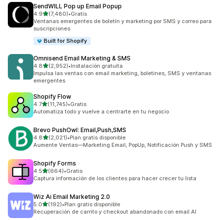
SendWILL Pop up Email Popup
de 5 estrellas
4.9
(7,480)
•
Gratis
7480 reseñas en total
Ventanas emergentes de boletín y marketing por SMS y correo para
suscripciones
Built for Shopify
Omnisend Email Marketing & SMS
de 5 estrellas
4.8
(2,952)
•
Instalación gratuita
2952 reseñas en total
Impulsa las ventas con email marketing, boletines, SMS y ventanas
emergentes
Shopify Flow
de 5 estrellas
4.7
(11,745)
•
Gratis
11745 reseñas en total
Automatiza todo y vuelve a centrarte en tu negocio
Brevo PushOwl: Email,Push,SMS
de 5 estrellas
4.8
(2,021)
•
Plan gratis disponible
2021 reseñas en total
Aumente Ventas—Marketing Email, PopUp, Notificación Push y SMS
Shopify Forms
de 5 estrellas
4.5
(664)
•
Gratis
664 reseñas en total
Captura información de los clientes para hacer crecer tu lista
Wiz Ai Email Marketing 2.0
de 5 estrellas
5.0
(192)
•
Plan gratis disponible
192 reseñas en total
Recuperación de carrito y checkout abandonado con email AI