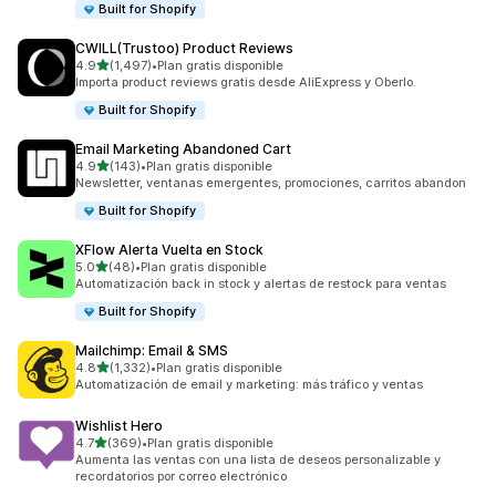
Built for Shopify
CWILL(Trustoo) Product Reviews
de 5 estrellas
4.9
(1,497)
•
Plan gratis disponible
1497 reseñas en total
Importa product reviews gratis desde AliExpress y Oberlo.
Built for Shopify
Email Marketing Abandoned Cart
de 5 estrellas
4.9
(143)
•
Plan gratis disponible
143 reseñas en total
Newsletter, ventanas emergentes, promociones, carritos abandon
Built for Shopify
XFlow Alerta Vuelta en Stock
de 5 estrellas
5.0
(48)
•
Plan gratis disponible
48 reseñas en total
Automatización back in stock y alertas de restock para ventas
Built for Shopify
Mailchimp: Email & SMS
de 5 estrellas
4.8
(1,332)
•
Plan gratis disponible
1332 reseñas en total
Automatización de email y marketing: más tráfico y ventas
Wishlist Hero
de 5 estrellas
4.7
(369)
•
Plan gratis disponible
369 reseñas en total
Aumenta las ventas con una lista de deseos personalizable y
recordatorios por correo electrónico