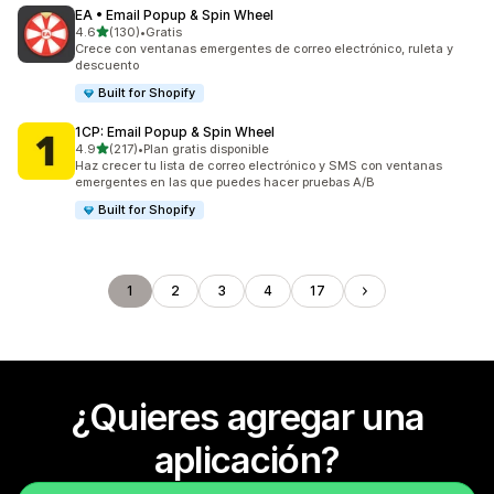
EA • Email Popup & Spin Wheel
de 5 estrellas
4.6
(130)
•
Gratis
130 reseñas en total
Crece con ventanas emergentes de correo electrónico, ruleta y
descuento
Built for Shopify
1CP: Email Popup & Spin Wheel
de 5 estrellas
4.9
(217)
•
Plan gratis disponible
217 reseñas en total
Haz crecer tu lista de correo electrónico y SMS con ventanas
emergentes en las que puedes hacer pruebas A/B
Built for Shopify
1
2
3
4
17
¿Quieres agregar una
aplicación?