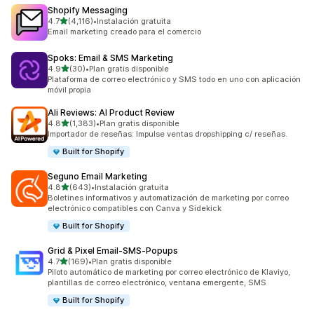
Shopify Messaging
de 5 estrellas
4.7
(4,116)
•
Instalación gratuita
4116 reseñas en total
Email marketing creado para el comercio
Spoks: Email & SMS Marketing
de 5 estrellas
4.9
(30)
•
Plan gratis disponible
30 reseñas en total
Plataforma de correo electrónico y SMS todo en uno con aplicación
móvil propia
Ali Reviews: AI Product Review
de 5 estrellas
4.8
(1,383)
•
Plan gratis disponible
1383 reseñas en total
Importador de reseñas: Impulse ventas dropshipping c/ reseñas.
Built for Shopify
Seguno Email Marketing
de 5 estrellas
4.8
(643)
•
Instalación gratuita
643 reseñas en total
Boletines informativos y automatización de marketing por correo
electrónico compatibles con Canva y Sidekick
Built for Shopify
Grid & Pixel Email‑SMS‑Popups
de 5 estrellas
4.7
(169)
•
Plan gratis disponible
169 reseñas en total
Piloto automático de marketing por correo electrónico de Klaviyo,
plantillas de correo electrónico, ventana emergente, SMS
Built for Shopify