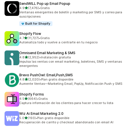
SendWILL Pop up Email Popup
de 5 estrellas
4.9
(7,476)
•
Gratis
7476 reseñas en total
Ventanas emergentes de boletín y marketing por SMS y correo para
suscripciones
Built for Shopify
Shopify Flow
de 5 estrellas
4.7
(11,727)
•
Gratis
11727 reseñas en total
Automatiza todo y vuelve a centrarte en tu negocio
Omnisend Email Marketing & SMS
de 5 estrellas
4.8
(2,952)
•
Instalación gratuita
2952 reseñas en total
Impulsa las ventas con email marketing, boletines, SMS y ventanas
emergentes
Brevo PushOwl: Email,Push,SMS
de 5 estrellas
4.8
(2,020)
•
Plan gratis disponible
2020 reseñas en total
Aumente Ventas—Marketing Email, PopUp, Notificación Push y SMS
Shopify Forms
de 5 estrellas
4.5
(664)
•
Gratis
664 reseñas en total
Captura información de los clientes para hacer crecer tu lista
Wiz Ai Email Marketing 2.0
de 5 estrellas
5.0
(193)
•
Plan gratis disponible
193 reseñas en total
Recuperación de carrito y checkout abandonado con email AI