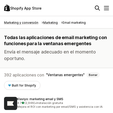
Shopify App Store
Marketing y conversión
Marketing
Email marketing
Todas las aplicaciones de email marketing con
funciones para la ventanas emergentes
Envía el mensaje adecuado en el momento
oportuno.
392 aplicaciones con
Ventanas emergentes
Borrar
Built for Shopify
Klaviyo: marketing email y SMS
de 5 estrellas
4.7
(2,948)
•
Instalación gratuita
2948 reseñas en total
Mejora el ROI con marketing por email/SMS y asistencia con IA.