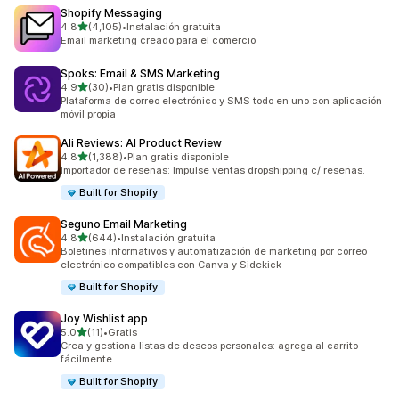
Shopify Messaging
de 5 estrellas
4.8
(4,105)
•
Instalación gratuita
4105 reseñas en total
Email marketing creado para el comercio
Spoks: Email & SMS Marketing
de 5 estrellas
4.9
(30)
•
Plan gratis disponible
30 reseñas en total
Plataforma de correo electrónico y SMS todo en uno con aplicación
móvil propia
Ali Reviews: AI Product Review
de 5 estrellas
4.8
(1,388)
•
Plan gratis disponible
1388 reseñas en total
Importador de reseñas: Impulse ventas dropshipping c/ reseñas.
Built for Shopify
Seguno Email Marketing
de 5 estrellas
4.8
(644)
•
Instalación gratuita
644 reseñas en total
Boletines informativos y automatización de marketing por correo
electrónico compatibles con Canva y Sidekick
Built for Shopify
Joy Wishlist app
de 5 estrellas
5.0
(11)
•
Gratis
11 reseñas en total
Crea y gestiona listas de deseos personales: agrega al carrito
fácilmente
Built for Shopify