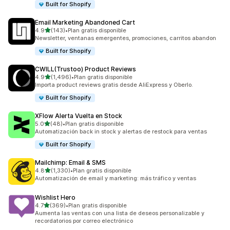
Built for Shopify
Email Marketing Abandoned Cart
de 5 estrellas
4.9
(143)
•
Plan gratis disponible
143 reseñas en total
Newsletter, ventanas emergentes, promociones, carritos abandon
Built for Shopify
CWILL(Trustoo) Product Reviews
de 5 estrellas
4.9
(1,496)
•
Plan gratis disponible
1496 reseñas en total
Importa product reviews gratis desde AliExpress y Oberlo.
Built for Shopify
XFlow Alerta Vuelta en Stock
de 5 estrellas
5.0
(48)
•
Plan gratis disponible
48 reseñas en total
Automatización back in stock y alertas de restock para ventas
Built for Shopify
Mailchimp: Email & SMS
de 5 estrellas
4.8
(1,330)
•
Plan gratis disponible
1330 reseñas en total
Automatización de email y marketing: más tráfico y ventas
Wishlist Hero
de 5 estrellas
4.7
(369)
•
Plan gratis disponible
369 reseñas en total
Aumenta las ventas con una lista de deseos personalizable y
recordatorios por correo electrónico