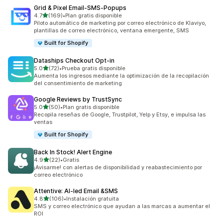
Grid & Pixel Email‑SMS‑Popups
de 5 estrellas
4.7
(169)
•
Plan gratis disponible
169 reseñas en total
Piloto automático de marketing por correo electrónico de Klaviyo,
plantillas de correo electrónico, ventana emergente, SMS
Built for Shopify
Dataships Checkout Opt‑in
de 5 estrellas
5.0
(72)
•
Prueba gratis disponible
72 reseñas en total
Aumenta los ingresos mediante la optimización de la recopilación
del consentimiento de marketing
Google Reviews by TrustSync
de 5 estrellas
5.0
(50)
•
Plan gratis disponible
50 reseñas en total
Recopila reseñas de Google, Trustpilot, Yelp y Etsy, e impulsa las
ventas
Built for Shopify
Back In Stock! Alert Engine
de 5 estrellas
4.9
(22)
•
Gratis
22 reseñas en total
¡Avisarme! con alertas de disponibilidad y reabastecimiento por
correo electrónico
Attentive: AI‑led Email &SMS
de 5 estrellas
4.8
(106)
•
Instalación gratuita
106 reseñas en total
SMS y correo electrónico que ayudan a las marcas a aumentar el
ROI