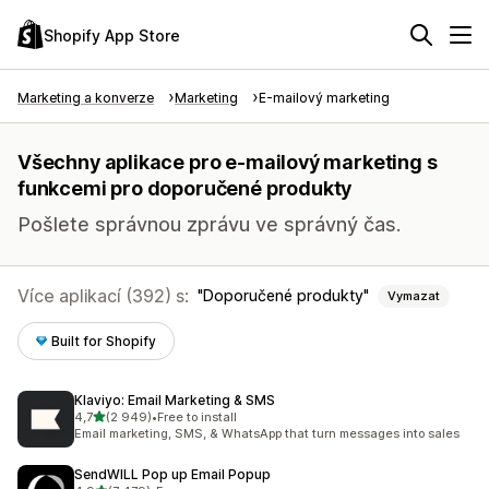
Shopify App Store
Marketing a konverze
Marketing
E-mailový marketing
Všechny aplikace pro e-mailový marketing s
funkcemi pro doporučené produkty
Pošlete správnou zprávu ve správný čas.
Více aplikací (392) s:
Doporučené produkty
Vymazat
Built for Shopify
Klaviyo: Email Marketing & SMS
z 5 hvězd
4,7
(2 949)
•
Free to install
Celkový počet recenzí: 2949
Email marketing, SMS, & WhatsApp that turn messages into sales
SendWILL Pop up Email Popup