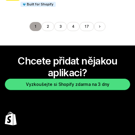
Built for Shopify
1
2
3
4
17
Chcete přidat nějakou
aplikaci?
Vyzkoušejte si Shopify zdarma na 3 dny