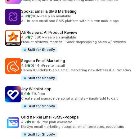
Spoks: Email & SMS Marketing
z 5 hvězd
4,9
(30)
•
Free plan available
Celkový počet recenzí: 30
All-in-one email and SMS platform with it's own mobile app
Ali Reviews: AI Product Review
z 5 hvězd
4,8
(1 388)
•
Free plan available
Celkový počet recenzí: 1388
Product reviews importer - Boost dropshipping sales w/ reviews
Built for Shopify
Seguno Email Marketing
z 5 hvězd
4,8
(644)
•
Free to install
Celkový počet recenzí: 644
Canva & Sidekick-able email marketing newsletters & automation
Built for Shopify
Joy Wishlist app
z 5 hvězd
5,0
(11)
•
Free
Celkový počet recenzí: 11
Create and manage personal wishlists - Easily add to cart
Built for Shopify
Grid & Pixel Email‑SMS‑Popups
z 5 hvězd
4,7
(169)
•
Free plan available
Celkový počet recenzí: 169
Klaviyo email marketing autopilot, email templates, popup, sms
Built for Shopify