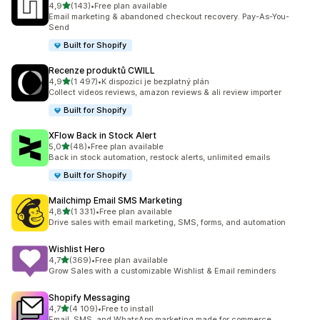
z 5 hvězd
4,9
(143)
•
Free plan available
Celkový počet recenzí: 143
Email marketing & abandoned checkout recovery. Pay-As-You-
Send
Built for Shopify
Recenze produktů CWILL
z 5 hvězd
4,9
(1 497)
•
K dispozici je bezplatný plán
Celkový počet recenzí: 1497
Collect videos reviews, amazon reviews & ali review importer
Built for Shopify
XFlow Back in Stock Alert
z 5 hvězd
5,0
(48)
•
Free plan available
Celkový počet recenzí: 48
Back in stock automation, restock alerts, unlimited emails
Built for Shopify
Mailchimp Email SMS Marketing
z 5 hvězd
4,8
(1 331)
•
Free plan available
Celkový počet recenzí: 1331
Drive sales with email marketing, SMS, forms, and automation
Wishlist Hero
z 5 hvězd
4,7
(369)
•
Free plan available
Celkový počet recenzí: 369
Grow Sales with a customizable Wishlist & Email reminders
Shopify Messaging
z 5 hvězd
4,7
(4 109)
•
Free to install
Celkový počet recenzí: 4109
Email, SMS, and WhatsApp marketing made for commerce