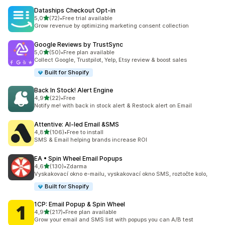
Dataships Checkout Opt‑in
z 5 hvězd
5,0
(72)
•
Free trial available
Celkový počet recenzí: 72
Grow revenue by optimizing marketing consent collection
Google Reviews by TrustSync
z 5 hvězd
5,0
(50)
•
Free plan available
Celkový počet recenzí: 50
Collect Google, Trustpilot, Yelp, Etsy review & boost sales
Built for Shopify
Back In Stock! Alert Engine
z 5 hvězd
4,9
(22)
•
Free
Celkový počet recenzí: 22
Notify me! with back in stock alert & Restock alert on Email
Attentive: AI‑led Email &SMS
z 5 hvězd
4,8
(106)
•
Free to install
Celkový počet recenzí: 106
SMS & Email helping brands increase ROI
EA • Spin Wheel Email Popups
z 5 hvězd
4,6
(130)
•
Zdarma
Celkový počet recenzí: 130
Vyskakovací okno e-mailu, vyskakovací okno SMS, roztočte kolo,
Built for Shopify
1CP: Email Popup & Spin Wheel
z 5 hvězd
4,9
(217)
•
Free plan available
Celkový počet recenzí: 217
Grow your email and SMS list with popups you can A/B test