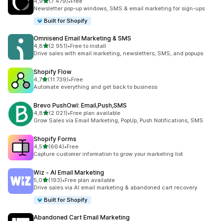
z 5 hvězd
4,9
(7 479)
•
Free
Celkový počet recenzí: 7479
Newsletter pop-up windows, SMS & email marketing for sign-ups
Built for Shopify
Omnisend Email Marketing & SMS
z 5 hvězd
4,8
(2 951)
•
Free to install
Celkový počet recenzí: 2951
Drive sales with email marketing, newsletters, SMS, and popups
Shopify Flow
z 5 hvězd
4,7
(11 739)
•
Free
Celkový počet recenzí: 11739
Automate everything and get back to business
Brevo PushOwl: Email,Push,SMS
z 5 hvězd
4,8
(2 021)
•
Free plan available
Celkový počet recenzí: 2021
Grow Sales via Email Marketing, PopUp, Push Notifications, SMS
Shopify Forms
z 5 hvězd
4,5
(664)
•
Free
Celkový počet recenzí: 664
Capture customer information to grow your marketing list
Wiz ‑ AI Email Marketing
z 5 hvězd
5,0
(193)
•
Free plan available
Celkový počet recenzí: 193
Drive sales via AI email marketing & abandoned cart recovery
Built for Shopify
Abandoned Cart Email Marketing