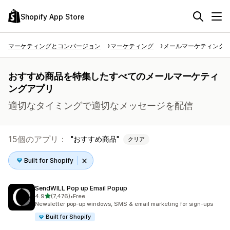
Shopify App Store
マーケティングとコンバージョン
マーケティング
メールマーケティング
おすすめ商品を特集したすべてのメールマーケティ
ングアプリ
適切なタイミングで適切なメッセージを配信
15個のアプリ：
おすすめ商品
クリア
Built for Shopify
SendWILL Pop up Email Popup
5つ星中
4.9
(7,476)
•
Free
合計レビュー数：7476件
Newsletter pop-up windows, SMS & email marketing for sign-ups
Built for Shopify