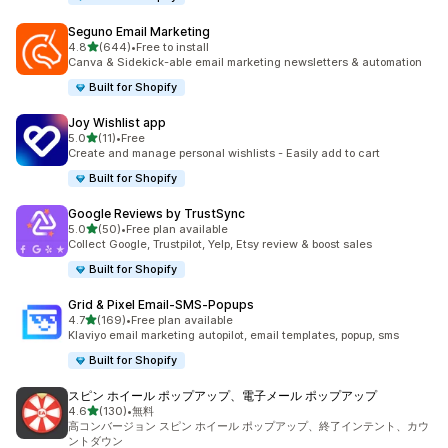
Seguno Email Marketing
5つ星中
4.8
(644)
•
Free to install
合計レビュー数：644件
Canva & Sidekick-able email marketing newsletters & automation
Built for Shopify
Joy Wishlist app
5つ星中
5.0
(11)
•
Free
合計レビュー数：11件
Create and manage personal wishlists - Easily add to cart
Built for Shopify
Google Reviews by TrustSync
5つ星中
5.0
(50)
•
Free plan available
合計レビュー数：50件
Collect Google, Trustpilot, Yelp, Etsy review & boost sales
Built for Shopify
Grid & Pixel Email‑SMS‑Popups
5つ星中
4.7
(169)
•
Free plan available
合計レビュー数：169件
Klaviyo email marketing autopilot, email templates, popup, sms
Built for Shopify
スピン ホイール ポップアップ、電子メール ポップアップ
5つ星中
4.6
(130)
•
無料
合計レビュー数：130件
高コンバージョン スピン ホイール ポップアップ、終了インテント、カウ
ントダウン