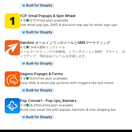
Built for Shopify
1CP: Email Popups & Spin Wheel
5つ星中
4.9
(217)
•
Free plan available
合計レビュー数：217件
Use email pop ups, SMS & discount pop ups for email sign ups
Built for Shopify
Sendvio オールインワンのメールとSMSマーケティング
5つ星中
4.8
(149)
•
無料インストール
合計レビュー数：149件
メールマーケティングの自動化、トランザクションSMS、アラート、ポ
ップアップ、埋め込みフォームを作成します。
Built for Shopify
Seguno Popups & Forms
5つ星中
4.9
(56)
•
Free plan available
合計レビュー数：56件
Easy SMS & email pop up forms with triggers like exit intent
Built for Shopify
Pop Convert ‑ Pop Ups, Banners
5つ星中
4.9
(8,580)
•
Free plan available
合計レビュー数：8580件
Build your email list with popups, banners & free shipping bar
Built for Shopify