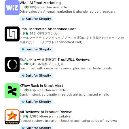
Wiz ‑ AI Email Marketing
5つ星中
5.0
(193)
•
Free plan available
合計レビュー数：193件
Drive sales via AI email marketing & abandoned cart recovery
Built for Shopify
Email Marketing Abandoned Cart
5つ星中
4.9
(143)
•
無料プランあり
合計レビュー数：143件
メールマーケティングとウェブプッシュ通知による放棄されたカートと放
棄されたチェックアウト (abandoned cart)
Built for Shopify
商品レビュー(日本限定) TrustWILL Reviews
5つ星中
4.9
(1,496)
•
無料プランあり
合計レビュー数：1496件
Build trust with customer reviews, photo&video testimonials.
Built for Shopify
XFlow Back in Stock Alert
5つ星中
5.0
(48)
•
Free plan available
合計レビュー数：48件
Back in stock automation, restock alerts, unlimited emails
Built for Shopify
Ali Reviews: AI Product Review
5つ星中
4.8
(1,388)
•
Free plan available
合計レビュー数：1388件
Product reviews importer - Boost dropshipping sales w/ reviews
Built for Shopify