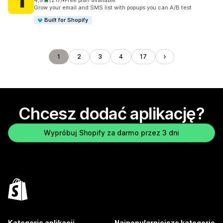
4,9
(217)
•
Free plan available
Łączna liczba recenzji: 217
Grow your email and SMS list with popups you can A/B test
Built for Shopify
1
2
3
4
17
Chcesz dodać aplikację?
Wypróbuj Shopify za darmo przez 3 dni
Kategorie aplikacji
Najpopularniejsze kategorie