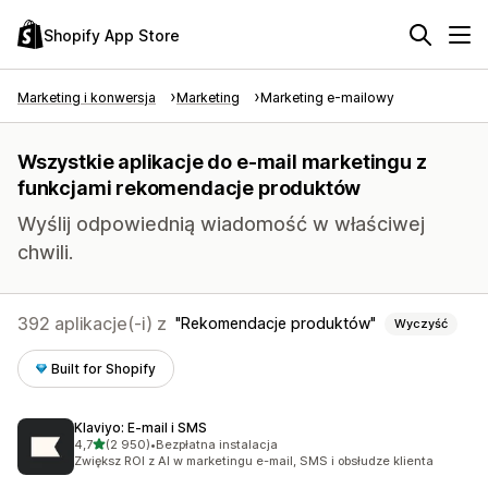
Shopify App Store
Marketing i konwersja
Marketing
Marketing e-mailowy
Wszystkie aplikacje do e-mail marketingu z
funkcjami rekomendacje produktów
Wyślij odpowiednią wiadomość w właściwej
chwili.
392 aplikacje(-i) z
Rekomendacje produktów
Wyczyść
Built for Shopify
Klaviyo: E‑mail i SMS
na 5 gwiazdek
4,7
(2 950)
•
Bezpłatna instalacja
Łączna liczba recenzji: 2950
Zwiększ ROI z AI w marketingu e-mail, SMS i obsłudze klienta