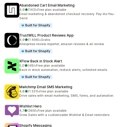
Abandoned Cart Email Marketing
na 5 gwiazdek
4,9
(143)
•
Free plan available
Łączna liczba recenzji: 143
Email marketing & abandoned checkout recovery. Pay-As-You-
Send
Built for Shopify
TrustWILL Product Reviews App
na 5 gwiazdek
4,9
(1 498)
•
Gratis
Łączna liczba recenzji: 1498
Aliexpress review importer, amazon reviews & ali review
Built for Shopify
XFlow Back in Stock Alert
na 5 gwiazdek
5,0
(48)
•
Free plan available
Łączna liczba recenzji: 48
Back in stock automation, restock alerts, unlimited emails
Built for Shopify
Mailchimp Email SMS Marketing
na 5 gwiazdek
4,8
(1 331)
•
Free plan available
Łączna liczba recenzji: 1331
Drive sales with email marketing, SMS, forms, and automation
Wishlist Hero
na 5 gwiazdek
4,7
(369)
•
Free plan available
Łączna liczba recenzji: 369
Grow Sales with a customizable Wishlist & Email reminders
Shopify Messaging