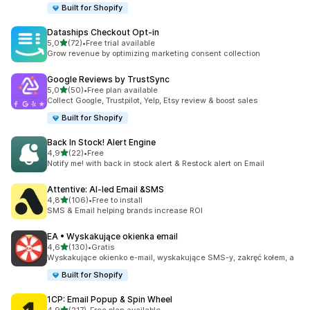
Built for Shopify
Dataships Checkout Opt‑in
na 5 gwiazdek
5,0
(72)
•
Free trial available
Łączna liczba recenzji: 72
Grow revenue by optimizing marketing consent collection
Google Reviews by TrustSync
na 5 gwiazdek
5,0
(50)
•
Free plan available
Łączna liczba recenzji: 50
Collect Google, Trustpilot, Yelp, Etsy review & boost sales
Built for Shopify
Back In Stock! Alert Engine
na 5 gwiazdek
4,9
(22)
•
Free
Łączna liczba recenzji: 22
Notify me! with back in stock alert & Restock alert on Email
Attentive: AI‑led Email &SMS
na 5 gwiazdek
4,8
(106)
•
Free to install
Łączna liczba recenzji: 106
SMS & Email helping brands increase ROI
EA • Wyskakujące okienka email
na 5 gwiazdek
4,6
(130)
•
Gratis
Łączna liczba recenzji: 130
Wyskakujące okienko e-mail, wyskakujące SMS-y, zakręć kołem, a
Built for Shopify
1CP: Email Popup & Spin Wheel
na 5 gwiazdek