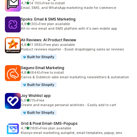
na 5 gwiazdek
4,7
(4 110)
•
Free to install
Łączna liczba recenzji: 4110
Email, SMS, and WhatsApp marketing made for commerce
Spoks: Email & SMS Marketing
na 5 gwiazdek
4,9
(30)
•
Free plan available
Łączna liczba recenzji: 30
All-in-one email and SMS platform with it's own mobile app
Ali Reviews: AI Product Review
na 5 gwiazdek
4,8
(1 388)
•
Free plan available
Łączna liczba recenzji: 1388
Product reviews importer - Boost dropshipping sales w/ reviews
Built for Shopify
Seguno Email Marketing
na 5 gwiazdek
4,8
(644)
•
Free to install
Łączna liczba recenzji: 644
Canva & Sidekick-able email marketing newsletters & automation
Built for Shopify
Joy Wishlist app
na 5 gwiazdek
5,0
(11)
•
Free
Łączna liczba recenzji: 11
Create and manage personal wishlists - Easily add to cart
Built for Shopify
Grid & Pixel Email‑SMS‑Popups
na 5 gwiazdek
4,7
(169)
•
Free plan available
Łączna liczba recenzji: 169
Klaviyo email marketing autopilot, email templates, popup, sms