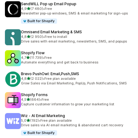
SendWILL Pop up Email Popup
na 5 gwiazdek
4,9
(7 480)
•
Free
Łączna liczba recenzji: 7480
Newsletter pop-up windows, SMS & email marketing for sign-ups
Built for Shopify
Omnisend Email Marketing & SMS
na 5 gwiazdek
4,8
(2 950)
•
Free to install
Łączna liczba recenzji: 2950
Drive sales with email marketing, newsletters, SMS, and popups
Shopify Flow
na 5 gwiazdek
4,7
(11 739)
•
Free
Łączna liczba recenzji: 11739
Automate everything and get back to business
Brevo PushOwl: Email,Push,SMS
na 5 gwiazdek
4,8
(2 022)
•
Free plan available
Łączna liczba recenzji: 2022
Grow Sales via Email Marketing, PopUp, Push Notifications, SMS
Shopify Forms
na 5 gwiazdek
4,5
(664)
•
Free
Łączna liczba recenzji: 664
Capture customer information to grow your marketing list
Wiz ‑ AI Email Marketing
na 5 gwiazdek
5,0
(192)
•
Free plan available
Łączna liczba recenzji: 192
Drive sales via AI email marketing & abandoned cart recovery
Built for Shopify