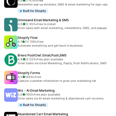
z 5 hvězd
4,9
(7 479)
•
Free
Celkový počet recenzí: 7479
Newsletter pop-up windows, SMS & email marketing for sign-ups
Built for Shopify
Omnisend Email Marketing & SMS
z 5 hvězd
4,8
(2 951)
•
Free to install
Celkový počet recenzí: 2951
Drive sales with email marketing, newsletters, SMS, and popups
Shopify Flow
z 5 hvězd
4,7
(11 739)
•
Free
Celkový počet recenzí: 11739
Automate everything and get back to business
Brevo PushOwl: Email,Push,SMS
z 5 hvězd
4,8
(2 021)
•
Free plan available
Celkový počet recenzí: 2021
Grow Sales via Email Marketing, PopUp, Push Notifications, SMS
Shopify Forms
z 5 hvězd
4,5
(664)
•
Free
Celkový počet recenzí: 664
Capture customer information to grow your marketing list
Wiz ‑ AI Email Marketing
z 5 hvězd
5,0
(193)
•
Free plan available
Celkový počet recenzí: 193
Drive sales via AI email marketing & abandoned cart recovery
Built for Shopify
Abandoned Cart Email Marketing