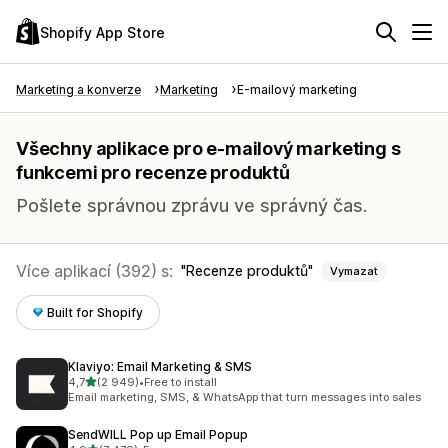
Shopify App Store
Marketing a konverze
Marketing
E-mailový marketing
Všechny aplikace pro e-mailový marketing s
funkcemi pro recenze produktů
Pošlete správnou zprávu ve správný čas.
Více aplikací (392) s:
Recenze produktů
Vymazat
Built for Shopify
Klaviyo: Email Marketing & SMS
z 5 hvězd
4,7
(2 949)
•
Free to install
Celkový počet recenzí: 2949
Email marketing, SMS, & WhatsApp that turn messages into sales
SendWILL Pop up Email Popup