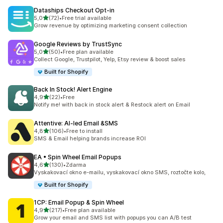
Dataships Checkout Opt‑in
z 5 hvězd
5,0
(72)
•
Free trial available
Celkový počet recenzí: 72
Grow revenue by optimizing marketing consent collection
Google Reviews by TrustSync
z 5 hvězd
5,0
(50)
•
Free plan available
Celkový počet recenzí: 50
Collect Google, Trustpilot, Yelp, Etsy review & boost sales
Built for Shopify
Back In Stock! Alert Engine
z 5 hvězd
4,9
(22)
•
Free
Celkový počet recenzí: 22
Notify me! with back in stock alert & Restock alert on Email
Attentive: AI‑led Email &SMS
z 5 hvězd
4,8
(106)
•
Free to install
Celkový počet recenzí: 106
SMS & Email helping brands increase ROI
EA • Spin Wheel Email Popups
z 5 hvězd
4,6
(130)
•
Zdarma
Celkový počet recenzí: 130
Vyskakovací okno e-mailu, vyskakovací okno SMS, roztočte kolo,
Built for Shopify
1CP: Email Popup & Spin Wheel
z 5 hvězd
4,9
(217)
•
Free plan available
Celkový počet recenzí: 217
Grow your email and SMS list with popups you can A/B test