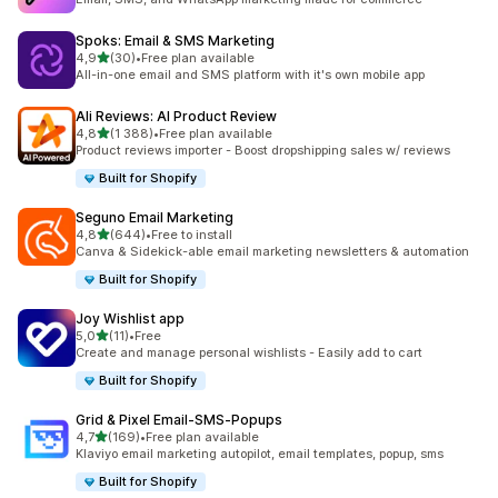
Spoks: Email & SMS Marketing
z 5 hvězd
4,9
(30)
•
Free plan available
Celkový počet recenzí: 30
All-in-one email and SMS platform with it's own mobile app
Ali Reviews: AI Product Review
z 5 hvězd
4,8
(1 388)
•
Free plan available
Celkový počet recenzí: 1388
Product reviews importer - Boost dropshipping sales w/ reviews
Built for Shopify
Seguno Email Marketing
z 5 hvězd
4,8
(644)
•
Free to install
Celkový počet recenzí: 644
Canva & Sidekick-able email marketing newsletters & automation
Built for Shopify
Joy Wishlist app
z 5 hvězd
5,0
(11)
•
Free
Celkový počet recenzí: 11
Create and manage personal wishlists - Easily add to cart
Built for Shopify
Grid & Pixel Email‑SMS‑Popups
z 5 hvězd
4,7
(169)
•
Free plan available
Celkový počet recenzí: 169
Klaviyo email marketing autopilot, email templates, popup, sms
Built for Shopify