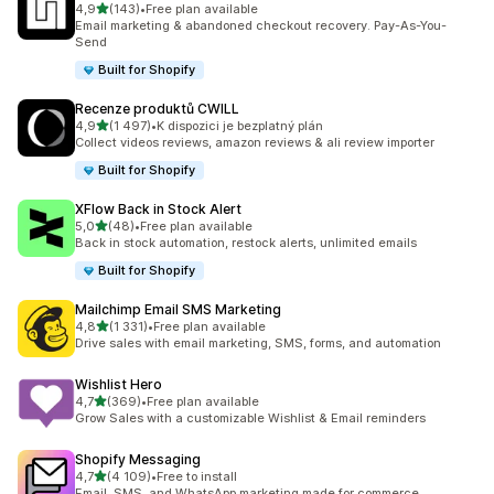
z 5 hvězd
4,9
(143)
•
Free plan available
Celkový počet recenzí: 143
Email marketing & abandoned checkout recovery. Pay-As-You-
Send
Built for Shopify
Recenze produktů CWILL
z 5 hvězd
4,9
(1 497)
•
K dispozici je bezplatný plán
Celkový počet recenzí: 1497
Collect videos reviews, amazon reviews & ali review importer
Built for Shopify
XFlow Back in Stock Alert
z 5 hvězd
5,0
(48)
•
Free plan available
Celkový počet recenzí: 48
Back in stock automation, restock alerts, unlimited emails
Built for Shopify
Mailchimp Email SMS Marketing
z 5 hvězd
4,8
(1 331)
•
Free plan available
Celkový počet recenzí: 1331
Drive sales with email marketing, SMS, forms, and automation
Wishlist Hero
z 5 hvězd
4,7
(369)
•
Free plan available
Celkový počet recenzí: 369
Grow Sales with a customizable Wishlist & Email reminders
Shopify Messaging
z 5 hvězd
4,7
(4 109)
•
Free to install
Celkový počet recenzí: 4109
Email, SMS, and WhatsApp marketing made for commerce