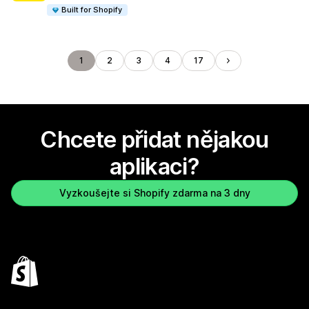
Built for Shopify
1
2
3
4
17
Chcete přidat nějakou
aplikaci?
Vyzkoušejte si Shopify zdarma na 3 dny