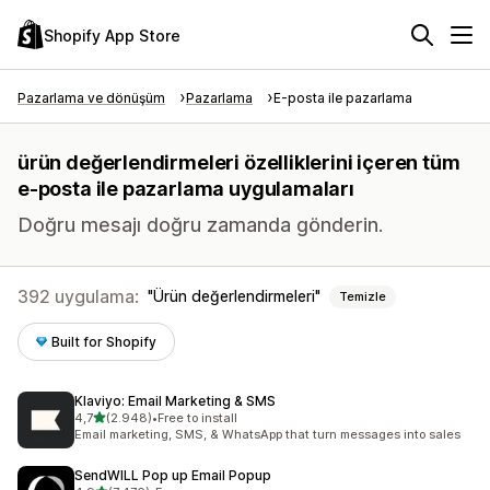
Shopify App Store
Pazarlama ve dönüşüm
Pazarlama
E-posta ile pazarlama
ürün değerlendirmeleri özelliklerini içeren tüm
e-posta ile pazarlama uygulamaları
Doğru mesajı doğru zamanda gönderin.
392 uygulama:
Ürün değerlendirmeleri
Temizle
Built for Shopify
Klaviyo: Email Marketing & SMS
5 yıldız üzerinden
4,7
(2.948)
•
Free to install
toplam 2948 değerlendirme
Email marketing, SMS, & WhatsApp that turn messages into sales
SendWILL Pop up Email Popup