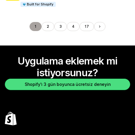
Built for Shopify
1
2
3
4
17
Uygulama eklemek mi
istiyorsunuz?
Shopify'ı 3 gün boyunca ücretsiz deneyin