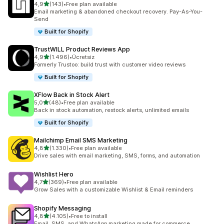
5 yıldız üzerinden
4,9
(143)
•
Free plan available
toplam 143 değerlendirme
Email marketing & abandoned checkout recovery. Pay-As-You-
Send
Built for Shopify
TrustWILL Product Reviews App
5 yıldız üzerinden
4,9
(1.496)
•
Ücretsiz
toplam 1496 değerlendirme
Formerly Trustoo: build trust with customer video reviews
Built for Shopify
XFlow Back in Stock Alert
5 yıldız üzerinden
5,0
(48)
•
Free plan available
toplam 48 değerlendirme
Back in stock automation, restock alerts, unlimited emails
Built for Shopify
Mailchimp Email SMS Marketing
5 yıldız üzerinden
4,8
(1.330)
•
Free plan available
toplam 1330 değerlendirme
Drive sales with email marketing, SMS, forms, and automation
Wishlist Hero
5 yıldız üzerinden
4,7
(369)
•
Free plan available
toplam 369 değerlendirme
Grow Sales with a customizable Wishlist & Email reminders
Shopify Messaging
5 yıldız üzerinden
4,8
(4.105)
•
Free to install
toplam 4105 değerlendirme
Email, SMS, and WhatsApp marketing made for commerce