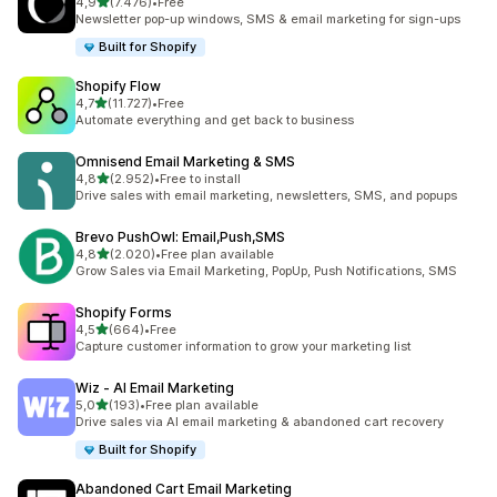
5 yıldız üzerinden
4,9
(7.476)
•
Free
toplam 7476 değerlendirme
Newsletter pop-up windows, SMS & email marketing for sign-ups
Built for Shopify
Shopify Flow
5 yıldız üzerinden
4,7
(11.727)
•
Free
toplam 11727 değerlendirme
Automate everything and get back to business
Omnisend Email Marketing & SMS
5 yıldız üzerinden
4,8
(2.952)
•
Free to install
toplam 2952 değerlendirme
Drive sales with email marketing, newsletters, SMS, and popups
Brevo PushOwl: Email,Push,SMS
5 yıldız üzerinden
4,8
(2.020)
•
Free plan available
toplam 2020 değerlendirme
Grow Sales via Email Marketing, PopUp, Push Notifications, SMS
Shopify Forms
5 yıldız üzerinden
4,5
(664)
•
Free
toplam 664 değerlendirme
Capture customer information to grow your marketing list
Wiz ‑ AI Email Marketing
5 yıldız üzerinden
5,0
(193)
•
Free plan available
toplam 193 değerlendirme
Drive sales via AI email marketing & abandoned cart recovery
Built for Shopify
Abandoned Cart Email Marketing