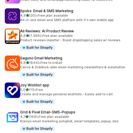
Spoks: Email & SMS Marketing
5 yıldız üzerinden
4,9
(30)
•
Free plan available
toplam 30 değerlendirme
All-in-one email and SMS platform with it's own mobile app
Ali Reviews: AI Product Review
5 yıldız üzerinden
4,8
(1.388)
•
Free plan available
toplam 1388 değerlendirme
Product reviews importer - Boost dropshipping sales w/ reviews
Built for Shopify
Seguno Email Marketing
5 yıldız üzerinden
4,8
(644)
•
Free to install
toplam 644 değerlendirme
Canva & Sidekick-able email marketing newsletters & automation
Built for Shopify
Joy Wishlist app
5 yıldız üzerinden
5,0
(11)
•
Free
toplam 11 değerlendirme
Create and manage personal wishlists - Easily add to cart
Built for Shopify
Grid & Pixel Email‑SMS‑Popups
5 yıldız üzerinden
4,7
(169)
•
Free plan available
toplam 169 değerlendirme
Klaviyo email marketing autopilot, email templates, popup, sms
Built for Shopify