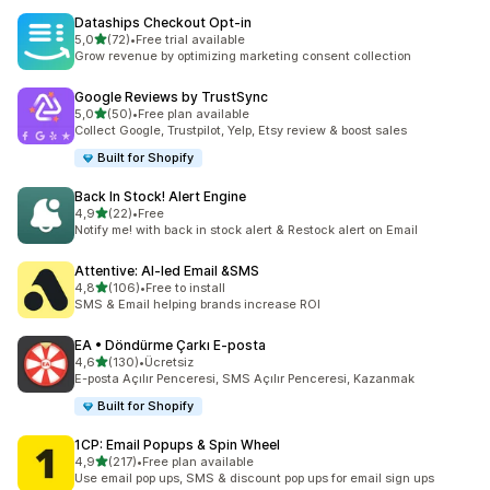
Dataships Checkout Opt‑in
5 yıldız üzerinden
5,0
(72)
•
Free trial available
toplam 72 değerlendirme
Grow revenue by optimizing marketing consent collection
Google Reviews by TrustSync
5 yıldız üzerinden
5,0
(50)
•
Free plan available
toplam 50 değerlendirme
Collect Google, Trustpilot, Yelp, Etsy review & boost sales
Built for Shopify
Back In Stock! Alert Engine
5 yıldız üzerinden
4,9
(22)
•
Free
toplam 22 değerlendirme
Notify me! with back in stock alert & Restock alert on Email
Attentive: AI‑led Email &SMS
5 yıldız üzerinden
4,8
(106)
•
Free to install
toplam 106 değerlendirme
SMS & Email helping brands increase ROI
EA • Döndürme Çarkı E‑posta
5 yıldız üzerinden
4,6
(130)
•
Ücretsiz
toplam 130 değerlendirme
E-posta Açılır Penceresi, SMS Açılır Penceresi, Kazanmak
Built for Shopify
1CP: Email Popups & Spin Wheel
5 yıldız üzerinden
4,9
(217)
•
Free plan available
toplam 217 değerlendirme
Use email pop ups, SMS & discount pop ups for email sign ups