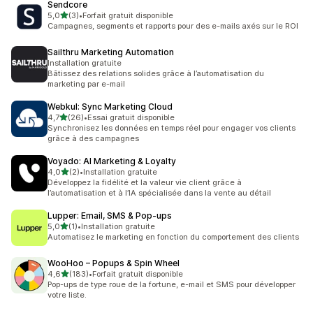
Sendcore
étoile(s) sur 5
5,0
(3)
•
Forfait gratuit disponible
3 avis au total
Campagnes, segments et rapports pour des e-mails axés sur le ROI
Sailthru Marketing Automation
Installation gratuite
Bâtissez des relations solides grâce à l’automatisation du
marketing par e-mail
Webkul: Sync Marketing Cloud
étoile(s) sur 5
4,7
(26)
•
Essai gratuit disponible
26 avis au total
Synchronisez les données en temps réel pour engager vos clients
grâce à des campagnes
Voyado: AI Marketing & Loyalty
étoile(s) sur 5
4,0
(2)
•
Installation gratuite
2 avis au total
Développez la fidélité et la valeur vie client grâce à
l’automatisation et à l’IA spécialisée dans la vente au détail
Lupper: Email, SMS & Pop‑ups
étoile(s) sur 5
5,0
(1)
•
Installation gratuite
1 avis au total
Automatisez le marketing en fonction du comportement des clients
WooHoo – Popups & Spin Wheel
étoile(s) sur 5
4,6
(183)
•
Forfait gratuit disponible
183 avis au total
Pop-ups de type roue de la fortune, e-mail et SMS pour développer
votre liste.