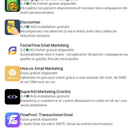
étoile(s) sur 5
4,4
(59)
•
Forfait gratuit disponible
59 avis au total
Récupérez les paniers abandonnés et envoyez des campagnes d’e-
mails personnalisées
Discounteo
étoile(s) sur 5
4,6
(40)
•
Installation gratuite
40 avis au total
Récompensez vos abonnés à vos e-mails avec des codes de
réduction uniques
FosterFlow Email Marketing
étoile(s) sur 5
5,0
(4)
•
Forfait gratuit disponible
4 avis au total
Automatisation des e-mails : récupération de panier, campagnes au
goutte-à-goutte, flux de reconquête
Hive.co: Email Marketing
Essai gratuit disponible
Optimisez le parcours client grâce à une solution d’e-mail, de SMS
et de CRM tout-en-un
SuperAGI Marketing (Contlo)
étoile(s) sur 5
4,4
(64)
•
Installation gratuite
64 avis au total
Marketing e-commerce et centre d’assistance natifs en IA sur une
seule plateforme
FlowPost: Transactional Email
Essai gratuit disponible
E-mails Flow via votre SMTP, Gmail ou autres fournisseurs