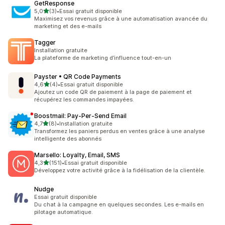
GetResponse
étoile(s) sur 5
5,0
(3)
•
Essai gratuit disponible
3 avis au total
Maximisez vos revenus grâce à une automatisation avancée du
marketing et des e-mails
Tagger
Installation gratuite
La plateforme de marketing d’influence tout-en-un
Payster • QR Code Payments
étoile(s) sur 5
4,6
(4)
•
Essai gratuit disponible
4 avis au total
Ajoutez un code QR de paiement à la page de paiement et
récupérez les commandes impayées.
Boostmail: Pay‑Per‑Send Email
étoile(s) sur 5
4,7
(8)
•
Installation gratuite
8 avis au total
Transformez les paniers perdus en ventes grâce à une analyse
intelligente des abonnés
Marsello: Loyalty, Email, SMS
étoile(s) sur 5
4,3
(151)
•
Essai gratuit disponible
151 avis au total
Développez votre activité grâce à la fidélisation de la clientèle.
Nudge
Essai gratuit disponible
Du chat à la campagne en quelques secondes. Les e-mails en
pilotage automatique.