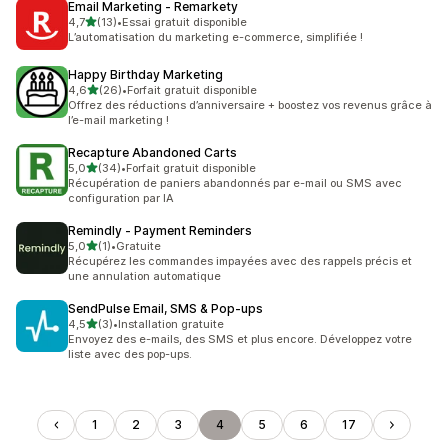
Email Marketing ‑ Remarkety
étoile(s) sur 5
4,7
(13)
•
Essai gratuit disponible
13 avis au total
L’automatisation du marketing e-commerce, simplifiée !
Happy Birthday Marketing
étoile(s) sur 5
4,6
(26)
•
Forfait gratuit disponible
26 avis au total
Offrez des réductions d’anniversaire + boostez vos revenus grâce à
l’e-mail marketing !
Recapture Abandoned Carts
étoile(s) sur 5
5,0
(34)
•
Forfait gratuit disponible
34 avis au total
Récupération de paniers abandonnés par e-mail ou SMS avec
configuration par IA
Remindly ‑ Payment Reminders
étoile(s) sur 5
5,0
(1)
•
Gratuite
1 avis au total
Récupérez les commandes impayées avec des rappels précis et
une annulation automatique
SendPulse Email, SMS & Pop‑ups
étoile(s) sur 5
4,5
(3)
•
Installation gratuite
3 avis au total
Envoyez des e-mails, des SMS et plus encore. Développez votre
liste avec des pop-ups.
1
2
3
4
5
6
17