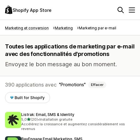
Shopify App Store
Marketing et conversion
Marketing
Marketing par e-mail
Toutes les applications de marketing par e-mail
avec des fonctionnalités d'promotions
Envoyez le bon message au bon moment.
390 applications avec
Promotions
Effacer
Built for Shopify
Listrak: Email, SMS & Identity
étoile(s) sur 5
5,0
(20)
•
Installation gratuite
20 avis au total
Accélérez la croissance et augmentez considérablement vos
revenus
BayEngage Email Marketing, SMS