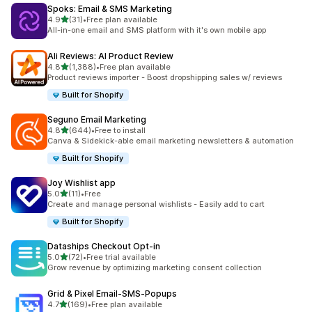
Spoks: Email & SMS Marketing
별 5개 중
4.9
(31)
•
Free plan available
총 리뷰 31개
All-in-one email and SMS platform with it's own mobile app
Ali Reviews: AI Product Review
별 5개 중
4.8
(1,388)
•
Free plan available
총 리뷰 1388개
Product reviews importer - Boost dropshipping sales w/ reviews
Built for Shopify
Seguno Email Marketing
별 5개 중
4.8
(644)
•
Free to install
총 리뷰 644개
Canva & Sidekick-able email marketing newsletters & automation
Built for Shopify
Joy Wishlist app
별 5개 중
5.0
(11)
•
Free
총 리뷰 11개
Create and manage personal wishlists - Easily add to cart
Built for Shopify
Dataships Checkout Opt‑in
별 5개 중
5.0
(72)
•
Free trial available
총 리뷰 72개
Grow revenue by optimizing marketing consent collection
Grid & Pixel Email‑SMS‑Popups
별 5개 중
4.7
(169)
•
Free plan available
총 리뷰 169개