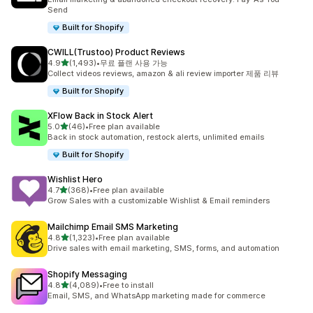
Send
Built for Shopify
CWILL(Trustoo) Product Reviews
별 5개 중
4.9
(1,493)
•
무료 플랜 사용 가능
총 리뷰 1493개
Collect videos reviews, amazon & ali review importer 제품 리뷰
Built for Shopify
XFlow Back in Stock Alert
별 5개 중
5.0
(46)
•
Free plan available
총 리뷰 46개
Back in stock automation, restock alerts, unlimited emails
Built for Shopify
Wishlist Hero
별 5개 중
4.7
(368)
•
Free plan available
총 리뷰 368개
Grow Sales with a customizable Wishlist & Email reminders
Mailchimp Email SMS Marketing
별 5개 중
4.8
(1,323)
•
Free plan available
총 리뷰 1323개
Drive sales with email marketing, SMS, forms, and automation
Shopify Messaging
별 5개 중
4.8
(4,089)
•
Free to install
총 리뷰 4089개
Email, SMS, and WhatsApp marketing made for commerce