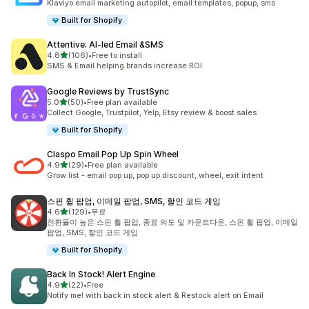
Klaviyo email marketing autopilot, email templates, popup, sms
Built for Shopify
Attentive: AI‑led Email &SMS
별 5개 중
4.8
(106)
•
Free to install
총 리뷰 106개
SMS & Email helping brands increase ROI
Google Reviews by TrustSync
별 5개 중
5.0
(50)
•
Free plan available
총 리뷰 50개
Collect Google, Trustpilot, Yelp, Etsy review & boost sales
Built for Shopify
Claspo Email Pop Up Spin Wheel
별 5개 중
4.9
(29)
•
Free plan available
총 리뷰 29개
Grow list - email pop up, pop up discount, wheel, exit intent
스핀 휠 팝업, 이메일 팝업, SMS, 할인 코드 게임
별 5개 중
4.6
(129)
•
무료
총 리뷰 129개
전환율이 높은 스핀 휠 팝업, 종료 의도 및 카운트다운, 스핀 휠 팝업, 이메일
팝업, SMS, 할인 코드 게임
Built for Shopify
Back In Stock! Alert Engine
별 5개 중
4.9
(22)
•
Free
총 리뷰 22개
Notify me! with back in stock alert & Restock alert on Email