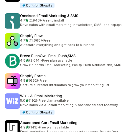
Built for Shopify
Omnisend Email Marketing & SMS
별 5개 중
4.7
(2,946)
•
Free to install
총 리뷰 2946개
Drive sales with email marketing, newsletters, SMS, and popups
Shopify Flow
별 5개 중
4.7
(11,668)
•
Free
총 리뷰 11668개
Automate everything and get back to business
Brevo PushOwl: Email,Push,SMS
별 5개 중
4.8
(2,014)
•
Free plan available
총 리뷰 2014개
Grow Sales via Email Marketing, PopUp, Push Notifications, SMS
Shopify Forms
별 5개 중
4.5
(662)
•
Free
총 리뷰 662개
Capture customer information to grow your marketing list
Wiz ‑ AI Email Marketing
별 5개 중
5.0
(192)
•
Free plan available
총 리뷰 192개
Drive sales via AI email marketing & abandoned cart recovery
Built for Shopify
Abandoned Cart Email Marketing
별 5개 중
4.9
(143)
•
Free plan available
총 리뷰 143개
Email marketing & abandoned checkout recovery. Pay-As-You-