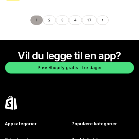
1
2
3
4
17
Vil du legge til en app?
Prøv Shopify gratis i tre dager
Appkategorier
Populære kategorier