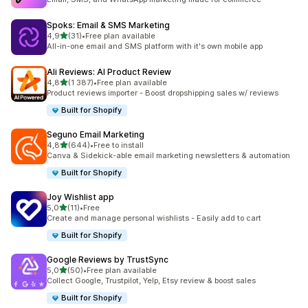
Spoks: Email & SMS Marketing
av 5 stjerner
4,9
(31)
•
Free plan available
Totalt 31 omtaler
All-in-one email and SMS platform with it's own mobile app
Ali Reviews: AI Product Review
av 5 stjerner
4,8
(1 387)
•
Free plan available
Totalt 1387 omtaler
Product reviews importer - Boost dropshipping sales w/ reviews
Built for Shopify
Seguno Email Marketing
av 5 stjerner
4,8
(644)
•
Free to install
Totalt 644 omtaler
Canva & Sidekick-able email marketing newsletters & automation
Built for Shopify
Joy Wishlist app
av 5 stjerner
5,0
(11)
•
Free
Totalt 11 omtaler
Create and manage personal wishlists - Easily add to cart
Built for Shopify
Google Reviews by TrustSync
av 5 stjerner
5,0
(50)
•
Free plan available
Totalt 50 omtaler
Collect Google, Trustpilot, Yelp, Etsy review & boost sales
Built for Shopify