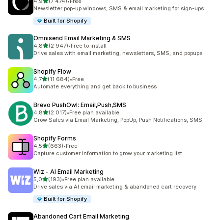
av 5 stjerner
4,9
(7 474)
•
Free
Totalt 7474 omtaler
Newsletter pop-up windows, SMS & email marketing for sign-ups
Built for Shopify
Omnisend Email Marketing & SMS
av 5 stjerner
4,8
(2 947)
•
Free to install
Totalt 2947 omtaler
Drive sales with email marketing, newsletters, SMS, and popups
Shopify Flow
av 5 stjerner
4,7
(11 684)
•
Free
Totalt 11684 omtaler
Automate everything and get back to business
Brevo PushOwl: Email,Push,SMS
av 5 stjerner
4,8
(2 017)
•
Free plan available
Totalt 2017 omtaler
Grow Sales via Email Marketing, PopUp, Push Notifications, SMS
Shopify Forms
av 5 stjerner
4,5
(663)
•
Free
Totalt 663 omtaler
Capture customer information to grow your marketing list
Wiz ‑ AI Email Marketing
av 5 stjerner
5,0
(193)
•
Free plan available
Totalt 193 omtaler
Drive sales via AI email marketing & abandoned cart recovery
Built for Shopify
Abandoned Cart Email Marketing