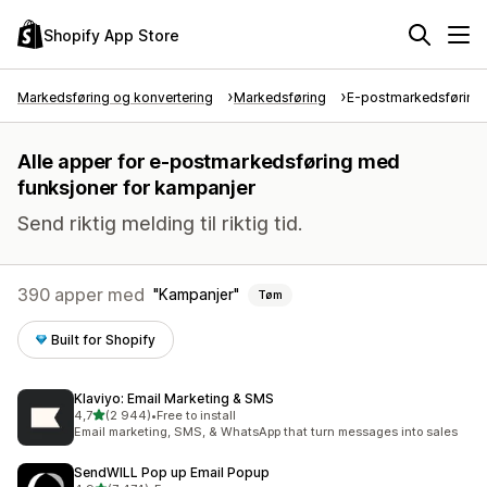
Shopify App Store
Markedsføring og konvertering
Markedsføring
E-postmarkedsføring
Alle apper for e-postmarkedsføring med
funksjoner for kampanjer
Send riktig melding til riktig tid.
390 apper med
Kampanjer
Tøm
Built for Shopify
Klaviyo: Email Marketing & SMS
av 5 stjerner
4,7
(2 944)
•
Free to install
Totalt 2944 omtaler
Email marketing, SMS, & WhatsApp that turn messages into sales
SendWILL Pop up Email Popup