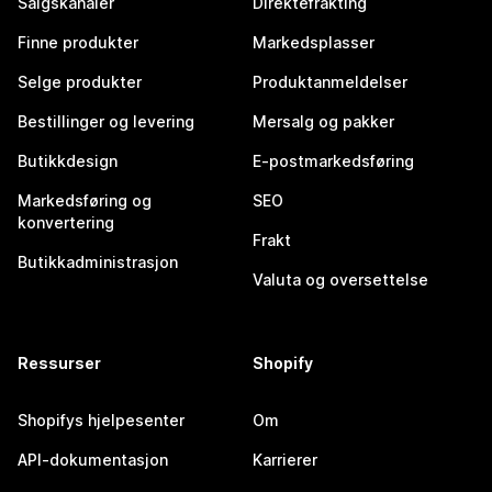
Salgskanaler
Direktefrakting
Finne produkter
Markedsplasser
Selge produkter
Produktanmeldelser
Bestillinger og levering
Mersalg og pakker
Butikkdesign
E-postmarkedsføring
Markedsføring og
SEO
konvertering
Frakt
Butikkadministrasjon
Valuta og oversettelse
Ressurser
Shopify
Shopifys hjelpesenter
Om
API-dokumentasjon
Karrierer