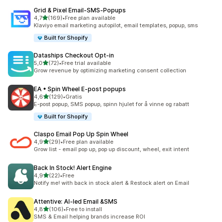
Grid & Pixel Email‑SMS‑Popups
av 5 stjerner
4,7
(169)
•
Free plan available
Totalt 169 omtaler
Klaviyo email marketing autopilot, email templates, popup, sms
Built for Shopify
Dataships Checkout Opt‑in
av 5 stjerner
5,0
(72)
•
Free trial available
Totalt 72 omtaler
Grow revenue by optimizing marketing consent collection
EA • Spin Wheel E‑post popups
av 5 stjerner
4,6
(129)
•
Gratis
Totalt 129 omtaler
E-post popup, SMS popup, spinn hjulet for å vinne og rabatt
Built for Shopify
Claspo Email Pop Up Spin Wheel
av 5 stjerner
4,9
(29)
•
Free plan available
Totalt 29 omtaler
Grow list - email pop up, pop up discount, wheel, exit intent
Back In Stock! Alert Engine
av 5 stjerner
4,9
(22)
•
Free
Totalt 22 omtaler
Notify me! with back in stock alert & Restock alert on Email
Attentive: AI‑led Email &SMS
av 5 stjerner
4,8
(106)
•
Free to install
Totalt 106 omtaler
SMS & Email helping brands increase ROI