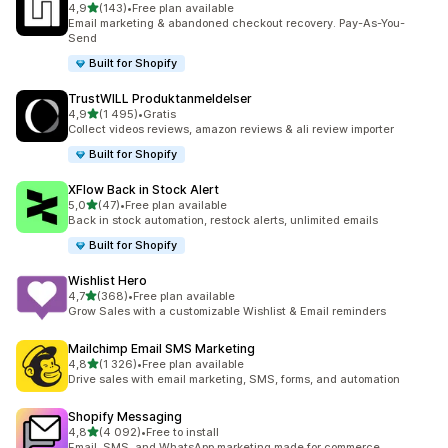
av 5 stjerner
4,9
(143)
•
Free plan available
Totalt 143 omtaler
Email marketing & abandoned checkout recovery. Pay-As-You-
Send
Built for Shopify
TrustWILL Produktanmeldelser
av 5 stjerner
4,9
(1 495)
•
Gratis
Totalt 1495 omtaler
Collect videos reviews, amazon reviews & ali review importer
Built for Shopify
XFlow Back in Stock Alert
av 5 stjerner
5,0
(47)
•
Free plan available
Totalt 47 omtaler
Back in stock automation, restock alerts, unlimited emails
Built for Shopify
Wishlist Hero
av 5 stjerner
4,7
(368)
•
Free plan available
Totalt 368 omtaler
Grow Sales with a customizable Wishlist & Email reminders
Mailchimp Email SMS Marketing
av 5 stjerner
4,8
(1 326)
•
Free plan available
Totalt 1326 omtaler
Drive sales with email marketing, SMS, forms, and automation
Shopify Messaging
av 5 stjerner
4,8
(4 092)
•
Free to install
Totalt 4092 omtaler
Email, SMS, and WhatsApp marketing made for commerce