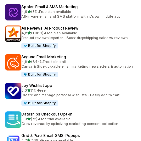
Spoks: Email & SMS Marketing
de 5 estrelas
4,9
(31)
•
Free plan available
31 total de avaliações
All-in-one email and SMS platform with it's own mobile app
Ali Reviews: AI Product Review
de 5 estrelas
4,8
(1.388)
•
Free plan available
1388 total de avaliações
Product reviews importer - Boost dropshipping sales w/ reviews
Built for Shopify
Seguno Email Marketing
de 5 estrelas
4,8
(644)
•
Free to install
644 total de avaliações
Canva & Sidekick-able email marketing newsletters & automation
Built for Shopify
Joy Wishlist app
de 5 estrelas
5,0
(11)
•
Free
11 total de avaliações
Create and manage personal wishlists - Easily add to cart
Built for Shopify
Dataships Checkout Opt‑in
de 5 estrelas
5,0
(72)
•
Free trial available
72 total de avaliações
Grow revenue by optimizing marketing consent collection
Grid & Pixel Email‑SMS‑Popups
de 5 estrelas
4,7
(169)
•
Free plan available