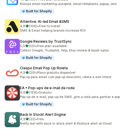
169 total de avaliações
Klaviyo email marketing autopilot, email templates, popup, sms
Built for Shopify
Attentive: AI‑led Email &SMS
de 5 estrelas
4,8
(106)
•
Free to install
106 total de avaliações
SMS & Email helping brands increase ROI
Google Reviews by TrustSync
de 5 estrelas
5,0
(50)
•
Free plan available
50 total de avaliações
Collect Google, Trustpilot, Yelp, Etsy review & boost sales
Built for Shopify
Claspo Email Pop Up Roleta
de 5 estrelas
4,9
(29)
•
Plano gratuito disponível
29 total de avaliações
Pop up para email com pop up desconto, roleta e exit intent
EA • Pop‑ups de e‑mail da roda
de 5 estrelas
4,6
(129)
•
Gratuito
129 total de avaliações
Pop-up de e-mail, pop-up de SMS, gire a roda para ganhar e pop
Built for Shopify
Back In Stock! Alert Engine
de 5 estrelas
4,9
(22)
•
Free
22 total de avaliações
Notify me! with back in stock alert & Restock alert on Email