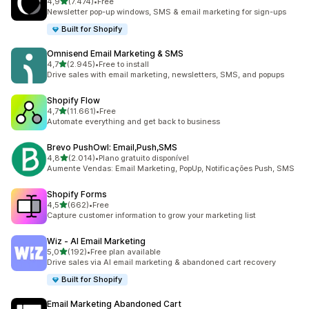
de 5 estrelas
4,9
(7.474)
•
Free
7474 total de avaliações
Newsletter pop-up windows, SMS & email marketing for sign-ups
Built for Shopify
Omnisend Email Marketing & SMS
de 5 estrelas
4,7
(2.945)
•
Free to install
2945 total de avaliações
Drive sales with email marketing, newsletters, SMS, and popups
Shopify Flow
de 5 estrelas
4,7
(11.661)
•
Free
11661 total de avaliações
Automate everything and get back to business
Brevo PushOwl: Email,Push,SMS
de 5 estrelas
4,8
(2.014)
•
Plano gratuito disponível
2014 total de avaliações
Aumente Vendas: Email Marketing, PopUp, Notificações Push, SMS
Shopify Forms
de 5 estrelas
4,5
(662)
•
Free
662 total de avaliações
Capture customer information to grow your marketing list
Wiz ‑ AI Email Marketing
de 5 estrelas
5,0
(192)
•
Free plan available
192 total de avaliações
Drive sales via AI email marketing & abandoned cart recovery
Built for Shopify
Email Marketing Abandoned Cart