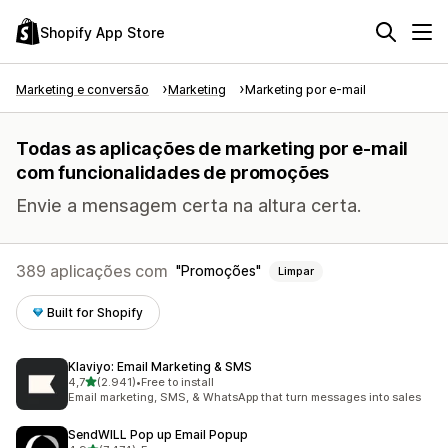
Shopify App Store
Marketing e conversão
Marketing
Marketing por e-mail
Todas as aplicações de marketing por e-mail
com funcionalidades de promoções
Envie a mensagem certa na altura certa.
389 aplicações com
Promoções
Limpar
Built for Shopify
Klaviyo: Email Marketing & SMS
de 5 estrelas
4,7
(2.941)
•
Free to install
2941 total de avaliações
Email marketing, SMS, & WhatsApp that turn messages into sales
SendWILL Pop up Email Popup