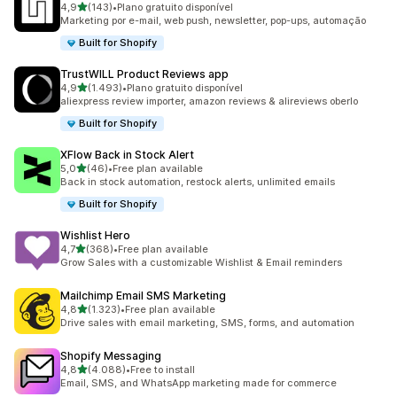
de 5 estrelas
4,9
(143)
•
Plano gratuito disponível
143 total de avaliações
Marketing por e-mail, web push, newsletter, pop-ups, automação
Built for Shopify
TrustWILL Product Reviews app
de 5 estrelas
4,9
(1.493)
•
Plano gratuito disponível
1493 total de avaliações
aliexpress review importer, amazon reviews & alireviews oberlo
Built for Shopify
XFlow Back in Stock Alert
de 5 estrelas
5,0
(46)
•
Free plan available
46 total de avaliações
Back in stock automation, restock alerts, unlimited emails
Built for Shopify
Wishlist Hero
de 5 estrelas
4,7
(368)
•
Free plan available
368 total de avaliações
Grow Sales with a customizable Wishlist & Email reminders
Mailchimp Email SMS Marketing
de 5 estrelas
4,8
(1.323)
•
Free plan available
1323 total de avaliações
Drive sales with email marketing, SMS, forms, and automation
Shopify Messaging
de 5 estrelas
4,8
(4.088)
•
Free to install
4088 total de avaliações
Email, SMS, and WhatsApp marketing made for commerce