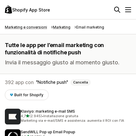
Shopify App Store
Marketing e conversioni
Marketing
Email marketing
Tutte le app per l’email marketing con
funzionalità di notifiche push
Invia il messaggio giusto al momento giusto.
392 app con
Notifiche push
Cancella
Built for Shopify
Klaviyo: marketing e‑mail SMS
stelle su 5
4,7
(2.945)
•
Installazione gratuita
2945 recensioni totali
Marketing via e-mail/SMS e assistenza: aumenta il ROI con l'IA
SendWILL Pop up Email Popup