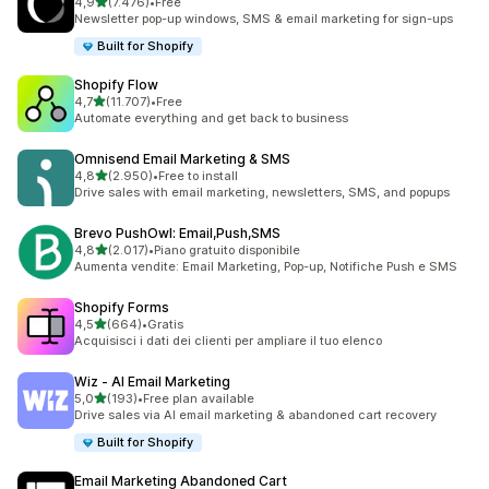
stelle su 5
4,9
(7.476)
•
Free
7476 recensioni totali
Newsletter pop-up windows, SMS & email marketing for sign-ups
Built for Shopify
Shopify Flow
stelle su 5
4,7
(11.707)
•
Free
11707 recensioni totali
Automate everything and get back to business
Omnisend Email Marketing & SMS
stelle su 5
4,8
(2.950)
•
Free to install
2950 recensioni totali
Drive sales with email marketing, newsletters, SMS, and popups
Brevo PushOwl: Email,Push,SMS
stelle su 5
4,8
(2.017)
•
Piano gratuito disponibile
2017 recensioni totali
Aumenta vendite: Email Marketing, Pop-up, Notifiche Push e SMS
Shopify Forms
stelle su 5
4,5
(664)
•
Gratis
664 recensioni totali
Acquisisci i dati dei clienti per ampliare il tuo elenco
Wiz ‑ AI Email Marketing
stelle su 5
5,0
(193)
•
Free plan available
193 recensioni totali
Drive sales via AI email marketing & abandoned cart recovery
Built for Shopify
Email Marketing Abandoned Cart