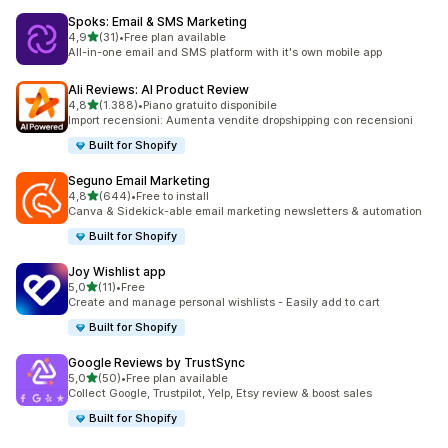
Spoks: Email & SMS Marketing
stelle su 5
4,9
(31)
•
Free plan available
31 recensioni totali
All-in-one email and SMS platform with it's own mobile app
Ali Reviews: AI Product Review
stelle su 5
4,8
(1.388)
•
Piano gratuito disponibile
1388 recensioni totali
Import recensioni: Aumenta vendite dropshipping con recensioni
Built for Shopify
Seguno Email Marketing
stelle su 5
4,8
(644)
•
Free to install
644 recensioni totali
Canva & Sidekick-able email marketing newsletters & automation
Built for Shopify
Joy Wishlist app
stelle su 5
5,0
(11)
•
Free
11 recensioni totali
Create and manage personal wishlists - Easily add to cart
Built for Shopify
Google Reviews by TrustSync
stelle su 5
5,0
(50)
•
Free plan available
50 recensioni totali
Collect Google, Trustpilot, Yelp, Etsy review & boost sales
Built for Shopify