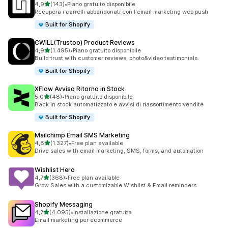
stelle su 5
4,9
(143)
•
Piano gratuito disponibile
143 recensioni totali
Recupera i carrelli abbandonati con l'email marketing web push
Built for Shopify
CWILL(Trustoo) Product Reviews
stelle su 5
4,9
(1.495)
•
Piano gratuito disponibile
1495 recensioni totali
Build trust with customer reviews, photo&video testimonials.
Built for Shopify
XFlow Avviso Ritorno in Stock
stelle su 5
5,0
(48)
•
Piano gratuito disponibile
48 recensioni totali
Back in stock automatizzato e avvisi di riassortimento vendite
Built for Shopify
Mailchimp Email SMS Marketing
stelle su 5
4,8
(1.327)
•
Free plan available
1327 recensioni totali
Drive sales with email marketing, SMS, forms, and automation
Wishlist Hero
stelle su 5
4,7
(368)
•
Free plan available
368 recensioni totali
Grow Sales with a customizable Wishlist & Email reminders
Shopify Messaging
stelle su 5
4,7
(4.095)
•
Installazione gratuita
4095 recensioni totali
Email marketing per ecommerce