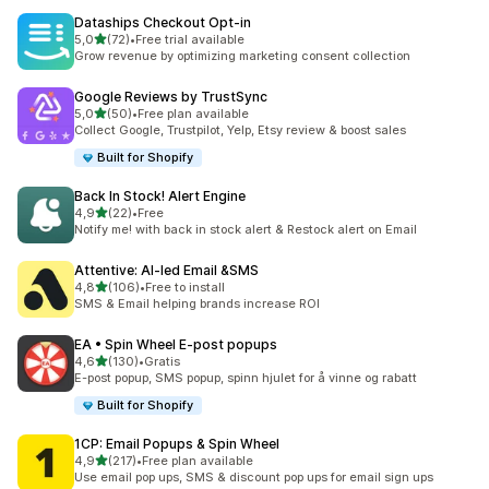
Dataships Checkout Opt‑in
av 5 stjerner
5,0
(72)
•
Free trial available
Totalt 72 omtaler
Grow revenue by optimizing marketing consent collection
Google Reviews by TrustSync
av 5 stjerner
5,0
(50)
•
Free plan available
Totalt 50 omtaler
Collect Google, Trustpilot, Yelp, Etsy review & boost sales
Built for Shopify
Back In Stock! Alert Engine
av 5 stjerner
4,9
(22)
•
Free
Totalt 22 omtaler
Notify me! with back in stock alert & Restock alert on Email
Attentive: AI‑led Email &SMS
av 5 stjerner
4,8
(106)
•
Free to install
Totalt 106 omtaler
SMS & Email helping brands increase ROI
EA • Spin Wheel E‑post popups
av 5 stjerner
4,6
(130)
•
Gratis
Totalt 130 omtaler
E-post popup, SMS popup, spinn hjulet for å vinne og rabatt
Built for Shopify
1CP: Email Popups & Spin Wheel
av 5 stjerner
4,9
(217)
•
Free plan available
Totalt 217 omtaler
Use email pop ups, SMS & discount pop ups for email sign ups