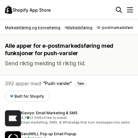
Shopify App Store
Markedsføring og konvertering
Markedsføring
E-postmarkedsføring
Alle apper for e-postmarkedsføring med
funksjoner for push-varsler
Send riktig melding til riktig tid.
392 apper med
Push-varsler
Tøm
Built for Shopify
Klaviyo: Email Marketing & SMS
av 5 stjerner
4,7
(2 948)
•
Free to install
Totalt 2948 omtaler
Email marketing, SMS, & WhatsApp that turn messages into sales
SendWILL Pop up Email Popup