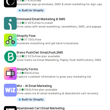
av 5 stjerner
4,9
(7 476)
•
Free
Totalt 7476 omtaler
Newsletter pop-up windows, SMS & email marketing for sign-ups
Built for Shopify
Omnisend Email Marketing & SMS
av 5 stjerner
4,8
(2 951)
•
Free to install
Totalt 2951 omtaler
Drive sales with email marketing, newsletters, SMS, and popups
Shopify Flow
av 5 stjerner
4,7
(11 730)
•
Free
Totalt 11730 omtaler
Automate everything and get back to business
Brevo PushOwl: Email,Push,SMS
av 5 stjerner
4,8
(2 021)
•
Free plan available
Totalt 2021 omtaler
Grow Sales via Email Marketing, PopUp, Push Notifications, SMS
Shopify Forms
av 5 stjerner
4,5
(664)
•
Free
Totalt 664 omtaler
Capture customer information to grow your marketing list
Wiz ‑ AI Email Marketing
av 5 stjerner
5,0
(193)
•
Free plan available
Totalt 193 omtaler
Drive sales via AI email marketing & abandoned cart recovery
Built for Shopify
Abandoned Cart Email Marketing