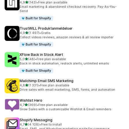
av 5 stjerner
4,9
(143)
•
Free plan available
Totalt 143 omtaler
Email marketing & abandoned checkout recovery. Pay-As-You-
Send
Built for Shopify
TrustWILL Produktanmeldelser
av 5 stjerner
4,9
(1 497)
•
Gratis
Totalt 1497 omtaler
Collect videos reviews, amazon reviews & ali review importer
Built for Shopify
XFlow Back in Stock Alert
av 5 stjerner
5,0
(48)
•
Free plan available
Totalt 48 omtaler
Back in stock automation, restock alerts, unlimited emails
Built for Shopify
Mailchimp Email SMS Marketing
av 5 stjerner
4,8
(1 331)
•
Free plan available
Totalt 1331 omtaler
Drive sales with email marketing, SMS, forms, and automation
Wishlist Hero
av 5 stjerner
4,7
(369)
•
Free plan available
Totalt 369 omtaler
Grow Sales with a customizable Wishlist & Email reminders
Shopify Messaging
av 5 stjerner
4,7
(4 108)
•
Free to install
Totalt 4108 omtaler
Email, SMS, and WhatsApp marketing made for commerce