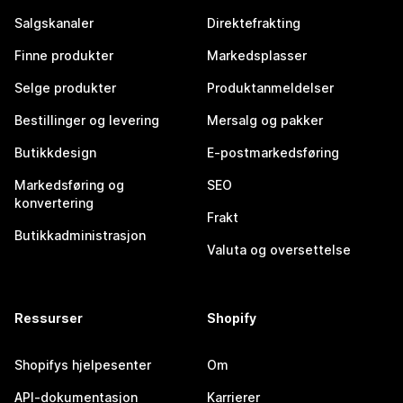
Salgskanaler
Direktefrakting
Finne produkter
Markedsplasser
Selge produkter
Produktanmeldelser
Bestillinger og levering
Mersalg og pakker
Butikkdesign
E-postmarkedsføring
Markedsføring og
SEO
konvertering
Frakt
Butikkadministrasjon
Valuta og oversettelse
Ressurser
Shopify
Shopifys hjelpesenter
Om
API-dokumentasjon
Karrierer