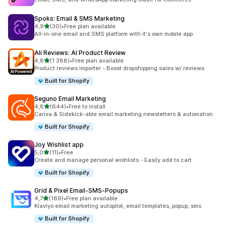
Spoks: Email & SMS Marketing
av 5 stjerner
4,9
(30)
•
Free plan available
Totalt 30 omtaler
All-in-one email and SMS platform with it's own mobile app
Ali Reviews: AI Product Review
av 5 stjerner
4,8
(1 388)
•
Free plan available
Totalt 1388 omtaler
Product reviews importer - Boost dropshipping sales w/ reviews
Built for Shopify
Seguno Email Marketing
av 5 stjerner
4,8
(644)
•
Free to install
Totalt 644 omtaler
Canva & Sidekick-able email marketing newsletters & automation
Built for Shopify
Joy Wishlist app
av 5 stjerner
5,0
(11)
•
Free
Totalt 11 omtaler
Create and manage personal wishlists - Easily add to cart
Built for Shopify
Grid & Pixel Email‑SMS‑Popups
av 5 stjerner
4,7
(169)
•
Free plan available
Totalt 169 omtaler
Klaviyo email marketing autopilot, email templates, popup, sms
Built for Shopify