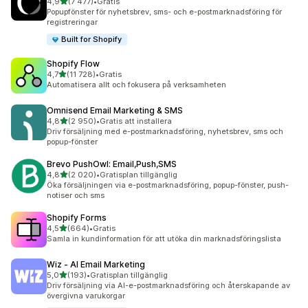
av 5 stjärnor
4,9
(7 477)
•
Gratis
7477 recensioner totalt
Popupfönster för nyhetsbrev, sms- och e-postmarknadsföring för
registreringar
Built for Shopify
Shopify Flow
av 5 stjärnor
4,7
(11 728)
•
Gratis
11728 recensioner totalt
Automatisera allt och fokusera på verksamheten
Omnisend Email Marketing & SMS
av 5 stjärnor
4,8
(2 950)
•
Gratis att installera
2950 recensioner totalt
Driv försäljning med e-postmarknadsföring, nyhetsbrev, sms och
popup-fönster
Brevo PushOwl: Email,Push,SMS
av 5 stjärnor
4,8
(2 020)
•
Gratisplan tillgänglig
2020 recensioner totalt
Öka försäljningen via e-postmarknadsföring, popup-fönster, push-
notiser och sms
Shopify Forms
av 5 stjärnor
4,5
(664)
•
Gratis
664 recensioner totalt
Samla in kundinformation för att utöka din marknadsföringslista
Wiz ‑ AI Email Marketing
av 5 stjärnor
5,0
(193)
•
Gratisplan tillgänglig
193 recensioner totalt
Driv försäljning via AI-e-postmarknadsföring och återskapande av
övergivna varukorgar