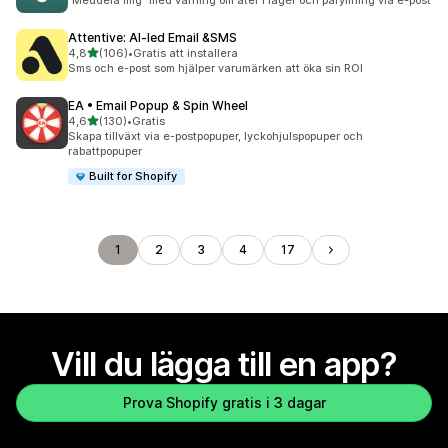
”Meddela mig” med varning om åter i lager och påfyllning via e-post
Attentive: AI‑led Email &SMS
av 5 stjärnor
4,8
(106)
•
Gratis att installera
106 recensioner totalt
Sms och e-post som hjälper varumärken att öka sin ROI
EA • Email Popup & Spin Wheel
av 5 stjärnor
4,6
(130)
•
Gratis
130 recensioner totalt
Skapa tillväxt via e-postpopuper, lyckohjulspopuper och
rabattpopuper
Built for Shopify
1
2
3
4
17
Vill du lägga till en app?
Prova Shopify gratis i 3 dagar