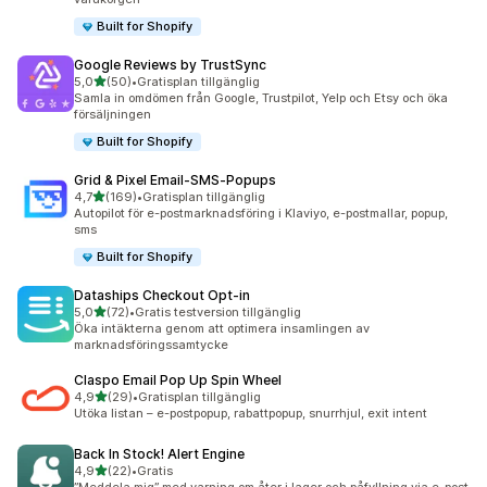
Built for Shopify
Google Reviews by TrustSync
av 5 stjärnor
5,0
(50)
•
Gratisplan tillgänglig
50 recensioner totalt
Samla in omdömen från Google, Trustpilot, Yelp och Etsy och öka
försäljningen
Built for Shopify
Grid & Pixel Email‑SMS‑Popups
av 5 stjärnor
4,7
(169)
•
Gratisplan tillgänglig
169 recensioner totalt
Autopilot för e-postmarknadsföring i Klaviyo, e-postmallar, popup,
sms
Built for Shopify
Dataships Checkout Opt‑in
av 5 stjärnor
5,0
(72)
•
Gratis testversion tillgänglig
72 recensioner totalt
Öka intäkterna genom att optimera insamlingen av
marknadsföringssamtycke
Claspo Email Pop Up Spin Wheel
av 5 stjärnor
4,9
(29)
•
Gratisplan tillgänglig
29 recensioner totalt
Utöka listan – e-postpopup, rabattpopup, snurrhjul, exit intent
Back In Stock! Alert Engine
av 5 stjärnor
4,9
(22)
•
Gratis
22 recensioner totalt