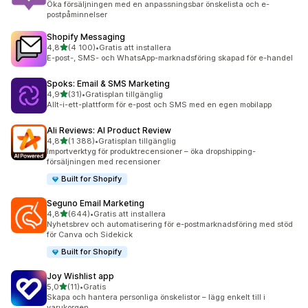
Öka försäljningen med en anpassningsbar önskelista och e-
postpåminnelser
Shopify Messaging
av 5 stjärnor
4,8
(4 100)
•
Gratis att installera
4100 recensioner totalt
E-post-, SMS- och WhatsApp-marknadsföring skapad för e-handel
Spoks: Email & SMS Marketing
av 5 stjärnor
4,9
(31)
•
Gratisplan tillgänglig
31 recensioner totalt
Allt-i-ett-plattform för e-post och SMS med en egen mobilapp
Ali Reviews: AI Product Review
av 5 stjärnor
4,8
(1 388)
•
Gratisplan tillgänglig
1388 recensioner totalt
Importverktyg för produktrecensioner – öka dropshipping-
försäljningen med recensioner
Built for Shopify
Seguno Email Marketing
av 5 stjärnor
4,8
(644)
•
Gratis att installera
644 recensioner totalt
Nyhetsbrev och automatisering för e-postmarknadsföring med stöd
för Canva och Sidekick
Built for Shopify
Joy Wishlist app
av 5 stjärnor
5,0
(11)
•
Gratis
11 recensioner totalt
Skapa och hantera personliga önskelistor – lägg enkelt till i
varukorgen