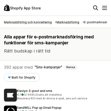
Shopify App Store
Marknadsföring och konvertering
Marknadsföring
E-postmarknadsfö
Alla appar för e-postmarknadsföring med
funktioner för sms-kampanjer
Rätt budskap i rätt tid
392 appar med
Sms-kampanjer
Rensa
Built for Shopify
Klaviyo: E‑post and sms
av 5 stjärnor
4,7
(2 949)
•
Gratis att installera
2949 recensioner totalt
Maximera ROI med AI-drivna e-post, sms och service
SendWILL Pop up Email Popup