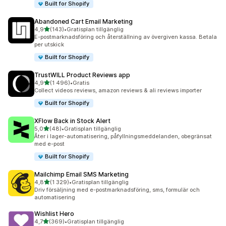
Built for Shopify
Abandoned Cart Email Marketing
av 5 stjärnor
4,9
(143)
•
Gratisplan tillgänglig
143 recensioner totalt
E-postmarknadsföring och återställning av övergiven kassa. Betala
per utskick
Built for Shopify
TrustWILL Product Reviews app
av 5 stjärnor
4,9
(1 496)
•
Gratis
1496 recensioner totalt
Collect videos reviews, amazon reviews & ali reviews importer
Built for Shopify
XFlow Back in Stock Alert
av 5 stjärnor
5,0
(48)
•
Gratisplan tillgänglig
48 recensioner totalt
Åter i lager-automatisering, påfyllningsmeddelanden, obegränsat
med e-post
Built for Shopify
Mailchimp Email SMS Marketing
av 5 stjärnor
4,8
(1 329)
•
Gratisplan tillgänglig
1329 recensioner totalt
Driv försäljning med e-postmarknadsföring, sms, formulär och
automatisering
Wishlist Hero
av 5 stjärnor
4,7
(369)
•
Gratisplan tillgänglig
369 recensioner totalt