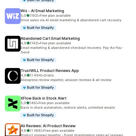
Built for Shopify
Wiz ‑ AI Email Marketing
na 5 gwiazdek
5,0
(192)
•
Free plan available
Łączna liczba recenzji: 192
Drive sales via AI email marketing & abandoned cart recovery
Built for Shopify
Abandoned Cart Email Marketing
na 5 gwiazdek
4,9
(143)
•
Free plan available
Łączna liczba recenzji: 143
Email marketing & abandoned checkout recovery. Pay-As-You-
Send
Built for Shopify
TrustWILL Product Reviews App
na 5 gwiazdek
4,9
(1 494)
•
Gratis
Łączna liczba recenzji: 1494
Aliexpress review importer, amazon reviews & ali review
Built for Shopify
XFlow Back in Stock Alert
na 5 gwiazdek
5,0
(46)
•
Free plan available
Łączna liczba recenzji: 46
Back in stock automation, restock alerts, unlimited emails
Built for Shopify
Ali Reviews: AI Product Review
na 5 gwiazdek
4,8
(1 388)
•
Free plan available
Łączna liczba recenzji: 1388
Product reviews importer - Boost dropshipping sales w/ reviews