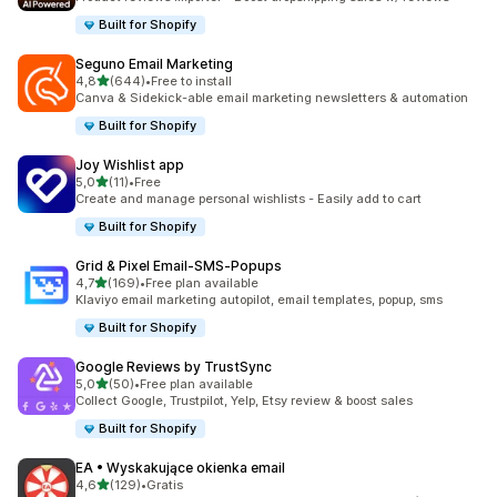
Built for Shopify
Seguno Email Marketing
na 5 gwiazdek
4,8
(644)
•
Free to install
Łączna liczba recenzji: 644
Canva & Sidekick-able email marketing newsletters & automation
Built for Shopify
Joy Wishlist app
na 5 gwiazdek
5,0
(11)
•
Free
Łączna liczba recenzji: 11
Create and manage personal wishlists - Easily add to cart
Built for Shopify
Grid & Pixel Email‑SMS‑Popups
na 5 gwiazdek
4,7
(169)
•
Free plan available
Łączna liczba recenzji: 169
Klaviyo email marketing autopilot, email templates, popup, sms
Built for Shopify
Google Reviews by TrustSync
na 5 gwiazdek
5,0
(50)
•
Free plan available
Łączna liczba recenzji: 50
Collect Google, Trustpilot, Yelp, Etsy review & boost sales
Built for Shopify
EA • Wyskakujące okienka email
na 5 gwiazdek
4,6
(129)
•
Gratis
Łączna liczba recenzji: 129