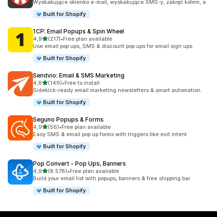
Wyskakujące okienko e-mail, wyskakujące SMS-y, zakręć kołem, a
Built for Shopify
1CP: Email Popups & Spin Wheel
na 5 gwiazdek
4,9
(217)
•
Free plan available
Łączna liczba recenzji: 217
Use email pop ups, SMS & discount pop ups for email sign ups
Built for Shopify
Sendvio: Email & SMS Marketing
na 5 gwiazdek
4,8
(149)
•
Free to install
Łączna liczba recenzji: 149
Sidekick-ready email marketing newsletters & smart automation.
Built for Shopify
Seguno Popups & Forms
na 5 gwiazdek
4,9
(56)
•
Free plan available
Łączna liczba recenzji: 56
Easy SMS & email pop up forms with triggers like exit intent
Built for Shopify
Pop Convert ‑ Pop Ups, Banners
na 5 gwiazdek
4,9
(8 578)
•
Free plan available
Łączna liczba recenzji: 8578
Build your email list with popups, banners & free shipping bar
Built for Shopify