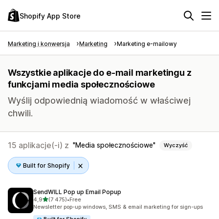
Shopify App Store
Marketing i konwersja
Marketing
Marketing e-mailowy
Wszystkie aplikacje do e-mail marketingu z
funkcjami media społecznościowe
Wyślij odpowiednią wiadomość w właściwej
chwili.
15 aplikacje(-i) z
Media społecznościowe
Wyczyść
Built for Shopify
SendWILL Pop up Email Popup
na 5 gwiazdek
4,9
(7 475)
•
Free
Łączna liczba recenzji: 7475
Newsletter pop-up windows, SMS & email marketing for sign-ups