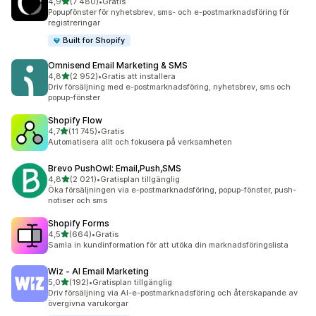
av 5 stjärnor
4,9
(7 480)
•
Gratis
7480 recensioner totalt
Popupfönster för nyhetsbrev, sms- och e-postmarknadsföring för
registreringar
Built for Shopify
Omnisend Email Marketing & SMS
av 5 stjärnor
4,8
(2 952)
•
Gratis att installera
2952 recensioner totalt
Driv försäljning med e-postmarknadsföring, nyhetsbrev, sms och
popup-fönster
Shopify Flow
av 5 stjärnor
4,7
(11 745)
•
Gratis
11745 recensioner totalt
Automatisera allt och fokusera på verksamheten
Brevo PushOwl: Email,Push,SMS
av 5 stjärnor
4,8
(2 021)
•
Gratisplan tillgänglig
2021 recensioner totalt
Öka försäljningen via e-postmarknadsföring, popup-fönster, push-
notiser och sms
Shopify Forms
av 5 stjärnor
4,5
(664)
•
Gratis
664 recensioner totalt
Samla in kundinformation för att utöka din marknadsföringslista
Wiz ‑ AI Email Marketing
av 5 stjärnor
5,0
(192)
•
Gratisplan tillgänglig
192 recensioner totalt
Driv försäljning via AI-e-postmarknadsföring och återskapande av
övergivna varukorgar