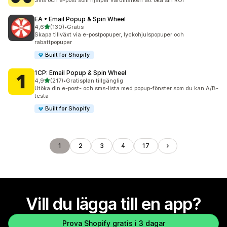
Sms och e-post som hjälper varumärken att öka sin ROI
EA • Email Popup & Spin Wheel
av 5 stjärnor
4,6
(130)
•
Gratis
130 recensioner totalt
Skapa tillväxt via e-postpopuper, lyckohjulspopuper och
rabattpopuper
Built for Shopify
1CP: Email Popup & Spin Wheel
av 5 stjärnor
4,9
(217)
•
Gratisplan tillgänglig
217 recensioner totalt
Utöka din e-post- och sms-lista med popup-fönster som du kan A/B-
testa
Built for Shopify
1
2
3
4
17
Vill du lägga till en app?
Prova Shopify gratis i 3 dagar