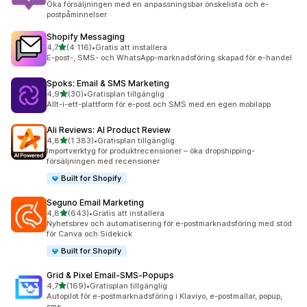
Öka försäljningen med en anpassningsbar önskelista och e-
postpåminnelser
Shopify Messaging
av 5 stjärnor
4,7
(4 116)
•
Gratis att installera
4116 recensioner totalt
E-post-, SMS- och WhatsApp-marknadsföring skapad för e-handel
Spoks: Email & SMS Marketing
av 5 stjärnor
4,9
(30)
•
Gratisplan tillgänglig
30 recensioner totalt
Allt-i-ett-plattform för e-post och SMS med en egen mobilapp
Ali Reviews: AI Product Review
av 5 stjärnor
4,8
(1 383)
•
Gratisplan tillgänglig
1383 recensioner totalt
Importverktyg för produktrecensioner – öka dropshipping-
försäljningen med recensioner
Built for Shopify
Seguno Email Marketing
av 5 stjärnor
4,8
(643)
•
Gratis att installera
643 recensioner totalt
Nyhetsbrev och automatisering för e-postmarknadsföring med stöd
för Canva och Sidekick
Built for Shopify
Grid & Pixel Email‑SMS‑Popups
av 5 stjärnor
4,7
(169)
•
Gratisplan tillgänglig
169 recensioner totalt
Autopilot för e-postmarknadsföring i Klaviyo, e-postmallar, popup,
sms