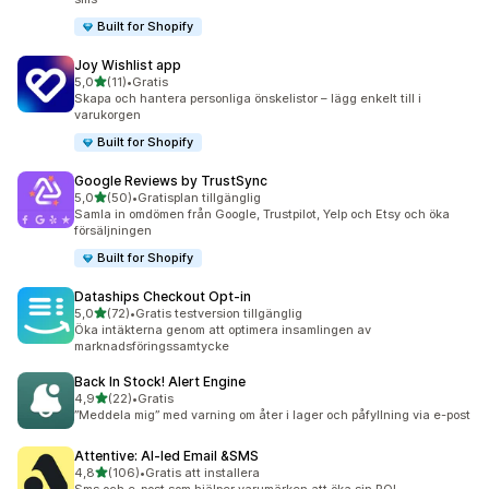
Built for Shopify
Joy Wishlist app
av 5 stjärnor
5,0
(11)
•
Gratis
11 recensioner totalt
Skapa och hantera personliga önskelistor – lägg enkelt till i
varukorgen
Built for Shopify
Google Reviews by TrustSync
av 5 stjärnor
5,0
(50)
•
Gratisplan tillgänglig
50 recensioner totalt
Samla in omdömen från Google, Trustpilot, Yelp och Etsy och öka
försäljningen
Built for Shopify
Dataships Checkout Opt‑in
av 5 stjärnor
5,0
(72)
•
Gratis testversion tillgänglig
72 recensioner totalt
Öka intäkterna genom att optimera insamlingen av
marknadsföringssamtycke
Back In Stock! Alert Engine
av 5 stjärnor
4,9
(22)
•
Gratis
22 recensioner totalt
”Meddela mig” med varning om åter i lager och påfyllning via e-post
Attentive: AI‑led Email &SMS
av 5 stjärnor
4,8
(106)
•
Gratis att installera
106 recensioner totalt