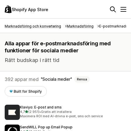
Shopify App Store
Marknadsföring och konvertering
Marknadsföring
E-postmarknadsfö
Alla appar för e-postmarknadsföring med
funktioner för sociala medier
Rätt budskap i rätt tid
392 appar med
Sociala medier
Rensa
Built for Shopify
Klaviyo: E‑post and sms
av 5 stjärnor
4,7
(2 951)
•
Gratis att installera
2951 recensioner totalt
Maximera ROI med AI-drivna e-post, sms och service
SendWILL Pop up Email Popup