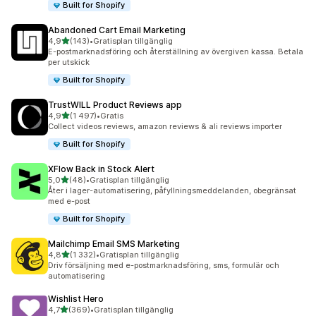
Built for Shopify
Abandoned Cart Email Marketing
av 5 stjärnor
4,9
(143)
•
Gratisplan tillgänglig
143 recensioner totalt
E-postmarknadsföring och återställning av övergiven kassa. Betala
per utskick
Built for Shopify
TrustWILL Product Reviews app
av 5 stjärnor
4,9
(1 497)
•
Gratis
1497 recensioner totalt
Collect videos reviews, amazon reviews & ali reviews importer
Built for Shopify
XFlow Back in Stock Alert
av 5 stjärnor
5,0
(48)
•
Gratisplan tillgänglig
48 recensioner totalt
Åter i lager-automatisering, påfyllningsmeddelanden, obegränsat
med e-post
Built for Shopify
Mailchimp Email SMS Marketing
av 5 stjärnor
4,8
(1 332)
•
Gratisplan tillgänglig
1332 recensioner totalt
Driv försäljning med e-postmarknadsföring, sms, formulär och
automatisering
Wishlist Hero
av 5 stjärnor
4,7
(369)
•
Gratisplan tillgänglig
369 recensioner totalt