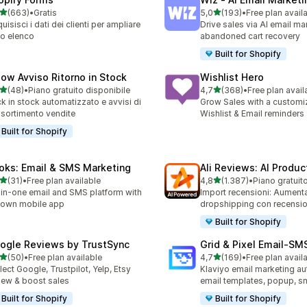
stelle su 5
stelle su 5
(663)
•
Gratis
5,0
(193)
•
Free plan avail
 recensioni totali
193 recensioni totali
uisisci i dati dei clienti per ampliare
Drive sales via AI email ma
tuo elenco
abandoned cart recovery
Built for Shopify
low Avviso Ritorno in Stock
Wishlist Hero
stelle su 5
stelle su 5
(48)
•
Piano gratuito disponibile
4,7
(368)
•
Free plan avail
recensioni totali
368 recensioni totali
k in stock automatizzato e avvisi di
Grow Sales with a customi
ssortimento vendite
Wishlist & Email reminders
Built for Shopify
oks: Email & SMS Marketing
Ali Reviews: AI Produ
stelle su 5
stelle su 5
(31)
•
Free plan available
4,8
(1.387)
•
Piano gratuit
recensioni totali
1387 recensioni totali
-in-one email and SMS platform with
Import recensioni: Aument
s own mobile app
dropshipping con recensio
Built for Shopify
ogle Reviews by TrustSync
Grid & Pixel Email‑S
stelle su 5
stelle su 5
(50)
•
Free plan available
4,7
(169)
•
Free plan avail
recensioni totali
169 recensioni totali
lect Google, Trustpilot, Yelp, Etsy
Klaviyo email marketing aut
iew & boost sales
email templates, popup, s
Built for Shopify
Built for Shopify