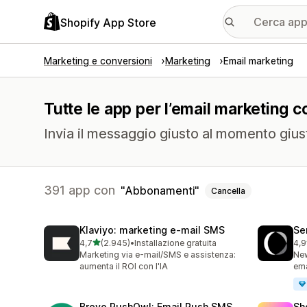
Shopify App Store
Marketing e conversioni
Marketing
Email marketing
Tutte le app per l’email marketing 
Invia il messaggio giusto al momento gius
391 app con
Abbonamenti
Cancella
Klaviyo: marketing e‑mail SMS
Se
stelle su 5
4,7
(2.945)
•
Installazione gratuita
4,9
2945 recensioni totali
747
Marketing via e-mail/SMS e assistenza:
New
aumenta il ROI con l'IA
ema
Brevo PushOwl: Email,Push,SMS
Sh