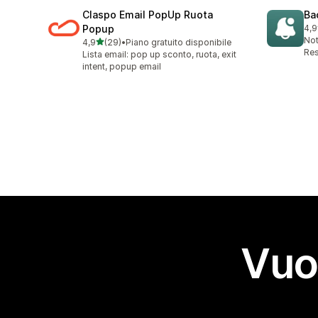
Claspo Email PopUp Ruota
Ba
Popup
4,9
22 
Not
stelle su 5
4,9
(29)
•
Piano gratuito disponibile
29 recensioni totali
Res
Lista email: pop up sconto, ruota, exit
intent, popup email
Vuo