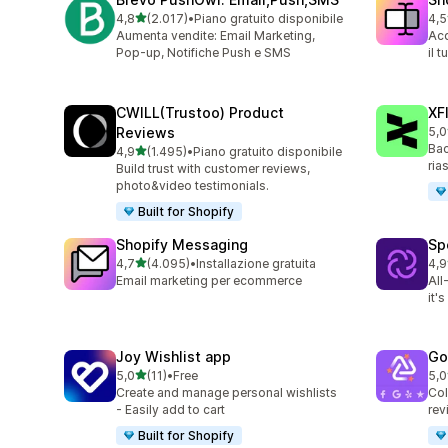
stelle su 5
4,8
(2.017)
•
Piano gratuito disponibile
4,5
2017 recensioni totali
663
Aumenta vendite: Email Marketing,
Acq
Pop-up, Notifiche Push e SMS
il 
CWILL(Trustoo) Product
XF
Reviews
5,0
48 
Bac
stelle su 5
4,9
(1.495)
•
Piano gratuito disponibile
1495 recensioni totali
ria
Build trust with customer reviews,
photo&video testimonials.
Built for Shopify
Shopify Messaging
Sp
stelle su 5
4,7
(4.095)
•
Installazione gratuita
4,9
4095 recensioni totali
31 
Email marketing per ecommerce
All
it'
Joy Wishlist app
Go
stelle su 5
5,0
(11)
•
Free
5,0
11 recensioni totali
50 
Create and manage personal wishlists
Col
- Easily add to cart
rev
Built for Shopify