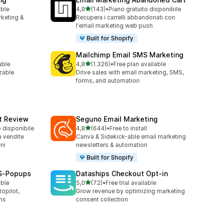
stelle su 5
able
4,9
(143)
•
Piano gratuito disponibile
143 recensioni totali
rketing &
Recupera i carrelli abbandonati con
l'email marketing web push
Built for Shopify
Mailchimp Email SMS Marketing
stelle su 5
able
4,8
(1.326)
•
Free plan available
1326 recensioni totali
zable
Drive sales with email marketing, SMS,
forms, and automation
ct Review
Seguno Email Marketing
stelle su 5
o disponibile
4,8
(644)
•
Free to install
644 recensioni totali
a vendite
Canva & Sidekick-able email marketing
ni
newsletters & automation
Built for Shopify
MS‑Popups
Dataships Checkout Opt‑in
stelle su 5
able
5,0
(72)
•
Free trial available
72 recensioni totali
opilot,
Grow revenue by optimizing marketing
ms
consent collection