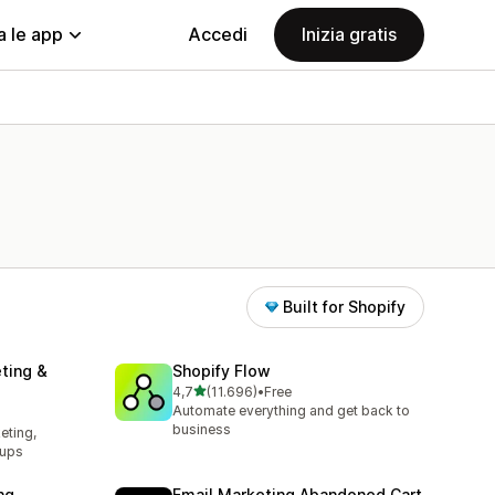
a le app
Accedi
Inizia gratis
Built for Shopify
ting &
Shopify Flow
stelle su 5
4,7
(11.696)
•
Free
11696 recensioni totali
Automate everything and get back to
l
business
eting,
pups
ng
Email Marketing Abandoned Cart