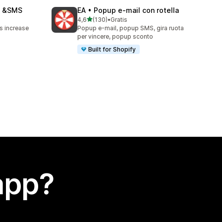
il &SMS
EA • Popup e‑mail con rotella
stelle su 5
4,6
(130)
•
Gratis
130 recensioni totali
s increase
Popup e-mail, popup SMS, gira ruota
per vincere, popup sconto
Built for Shopify
app?