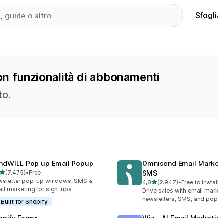
Sfogli
con funzionalità di abbonamenti
to.
ndWILL Pop up Email Popup
Omnisend Email Marke
stelle su 5
(7.475)
•
Free
SMS
5 recensioni totali
sletter pop-up windows, SMS &
stelle su 5
4,8
(2.947)
•
Free to instal
2947 recensioni totali
il marketing for sign-ups
Drive sales with email mark
newsletters, SMS, and po
Built for Shopify
opify Forms
Wiz ‑ AI Email Marketi