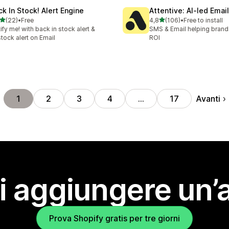
ck In Stock! Alert Engine
Attentive: AI‑led Ema
stelle su 5
stelle su 5
(22)
•
Free
4,8
(106)
•
Free to install
recensioni totali
106 recensioni totali
ify me! with back in stock alert &
SMS & Email helping brand
tock alert on Email
ROI
Avanti
1
2
3
4
…
17
i aggiungere un’
Prova Shopify gratis per tre giorni