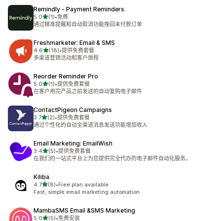
Remindly ‑ Payment Reminders
星（满分 5 星）
5.0
(1)
•
免费
总共 1 条评论
通过精准提醒和自动取消功能挽回未付款订单
Freshmarketer: Email & SMS
星（满分 5 星）
4.6
(18)
•
提供免费套餐
总共 18 条评论
多渠道营销活动和客户旅程
Reorder Reminder Pro
星（满分 5 星）
5.0
(1)
•
提供免费套餐
总共 1 条评论
在客户用完产品之前发送的自动复购电子邮件
ContactPigeon Campaigns
星（满分 5 星）
3.7
(2)
•
提供免费套餐
总共 2 条评论
通过个性化的自动全渠道消息发送功能增加收入
Email Marketing: EmailWish
星（满分 5 星）
3.4
(5)
•
提供免费套餐
总共 5 条评论
在我们的一站式平台上为您提供完全代办的电子邮件自动化服务。
Kiliba
星（满分 5 星）
4.7
(8)
•
Free plan available
总共 8 条评论
Fast, simple email marketing automation
MambaSMS Email &SMS Marketing
星（满分 5 星）
5.0
(5)
•
免费安装