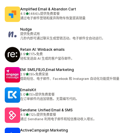
Amplified Email & Abandon Cart
星（满分 5 星）
4.5
(486)
•
提供免费套餐
总共 486 条评论
通过电子邮件营销和废弃购物车恢复提高销量
Nudge
提供免费试用
几秒内即可通过聊天生成营销活动。电子邮件全自动运行。
Retain AI: Winback emails
星（满分 5 星）
3.9
(17)
•
免费
总共 17 条评论
轻松发送由 AI 生成的客户留存邮件。
EM: SMS,FB,IG,Email Marketing
星（满分 5 星）
2.9
(9)
•
免费安装
总共 9 条评论
借助短信、电子邮件、Facebook 和 Instagram 自动化功能提升销量
EmailsKit
星（满分 5 星）
5.0
(5)
•
提供免费套餐
总共 5 条评论
在订单邮件内追加销售。无需编写代码。
Sendlane: Unified Email & SMS
星（满分 5 星）
4.5
(12)
•
提供免费套餐
总共 12 条评论
通过 Sendlane 利用电子邮件和短信推动收入增长。
ActiveCampaign Marketing