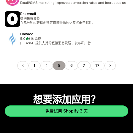
总共 5 条评论
Email/SMS marketing improves conversion rates and increases us
Rakemail
提供免费套餐
在几分钟内轻松创建可直接购物的交互式电子邮件。
Cavaco
星（满分 5 星）
5.0
(1)
•
免费
总共 1 条评论
由 GenAI 提供支持的直接消息发送、发布和广告
1
4
5
6
7
17
想要添加应用？
免费试用 Shopify 3 天