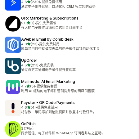
星（满分 5 星）
4.6
(239)
•
提供免费试用
总共 239 条评论
通过电子邮件营销、自动化和 CRM 拓展您的业务
Gro: Marketing & Subscriptions
星（满分 5 星）
5.0
(1)
•
提供免费套餐
总共 1 条评论
强大的电子邮件营销和自选组合订阅平台
AWeber Email by Combidesk
星（满分 5 星）
4.0
(23)
•
提供免费试用
总共 23 条评论
简单易用且带有弹窗表单的电子邮件营销自动化工具
UpOrder
星（满分 5 星）
4.8
(211)
•
免费安装
总共 211 条评论
通过自定义通知电子邮件提升复购率
Mailmodo: AI Email Marketing
星（满分 5 星）
4.7
(8)
•
提供免费套餐
总共 8 条评论
利用 AI 驱动的电子邮件营销提升您的商店销售额
Payster • QR Code Payments
星（满分 5 星）
4.6
(4)
•
提供免费试用
总共 4 条评论
将付款二维码添加到结账页面并恢复未付款订单。
OnPitch
$7/月起
同步短信、电子邮件和 WhatsApp 订阅者并与之互动。