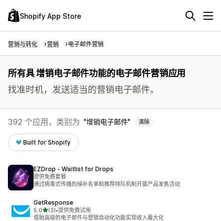
Shopify App Store
营销与转化
营销
电子邮件营销
所有具 增销电子邮件功能的电子邮件营销应用
找准时机，发送适当的营销电子邮件。
392 个应用，类别为
增销电子邮件
清除
Built for Shopify
EZDrop ‑ Waitlist for Drops
提供免费套餐
通过病毒式传播的候补名单和推荐排队机制开展产品发售活动
GetResponse
星（满分 5 星）
5.0
(3)
•
提供免费试用
总共 3 条评论
借助高级的电子邮件与营销自动化功能实现收入最大化