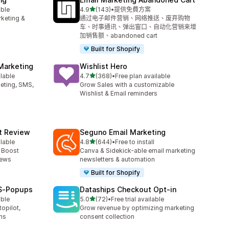
滿分 5 顆星
able
4.9
(143)
•
提供免費方案
共有 143 則評價
rketing &
通过电子邮件营销、网络推送、废弃购物
车、时事通讯、弹出窗口、自动化营销来增
加销售额、abandoned cart
Built for Shopify
Marketing
Wishlist Hero
滿分 5 顆星
ilable
4.7
(368)
•
Free plan available
共有 368 則評價
keting, SMS,
Grow Sales with a customizable
Wishlist & Email reminders
ct Review
Seguno Email Marketing
滿分 5 顆星
ilable
4.8
(644)
•
Free to install
共有 644 則評價
- Boost
Canva & Sidekick-able email marketing
iews
newsletters & automation
Built for Shopify
MS‑Popups
Dataships Checkout Opt‑in
滿分 5 顆星
able
5.0
(72)
•
Free trial available
共有 72 則評價
opilot,
Grow revenue by optimizing marketing
ms
consent collection