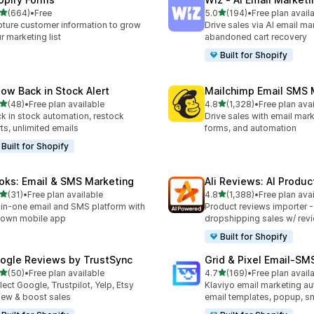
滿分 5 顆星
滿分 5 顆星
(664)
•
Free
5.0
(194)
•
Free plan avail
 664 則評價
共有 194 則評價
ture customer information to grow
Drive sales via AI email ma
r marketing list
abandoned cart recovery
Built for Shopify
low Back in Stock Alert
Mailchimp Email SMS 
滿分 5 顆星
滿分 5 顆星
(48)
•
Free plan available
4.8
(1,328)
•
Free plan ava
 48 則評價
共有 1328 則評價
k in stock automation, restock
Drive sales with email mar
rts, unlimited emails
forms, and automation
Built for Shopify
oks: Email & SMS Marketing
Ali Reviews: AI Produ
滿分 5 顆星
滿分 5 顆星
(31)
•
Free plan available
4.8
(1,388)
•
Free plan ava
 31 則評價
共有 1388 則評價
-in-one email and SMS platform with
Product reviews importer 
s own mobile app
dropshipping sales w/ rev
Built for Shopify
ogle Reviews by TrustSync
Grid & Pixel Email‑S
滿分 5 顆星
滿分 5 顆星
(50)
•
Free plan available
4.7
(169)
•
Free plan avail
 50 則評價
共有 169 則評價
lect Google, Trustpilot, Yelp, Etsy
Klaviyo email marketing aut
iew & boost sales
email templates, popup, s