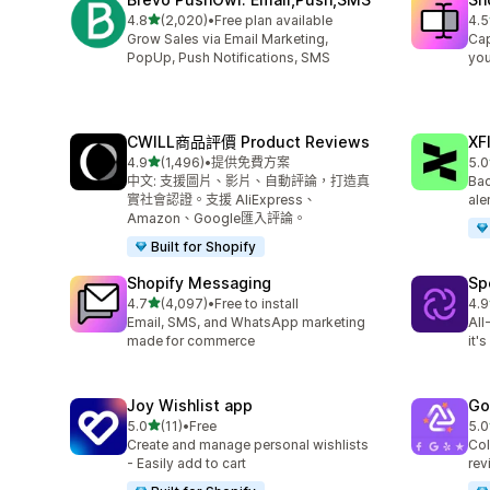
滿分 5 顆星
4.8
(2,020)
•
Free plan available
4.5
共有 2020 則評價
共有
Grow Sales via Email Marketing,
Cap
PopUp, Push Notifications, SMS
you
CWILL商品評價 Product Reviews
XF
滿分 5 顆星
4.9
(1,496)
•
提供免費方案
5.0
共有 1496 則評價
共有
中文: 支援圖片、影片、自動評論，打造真
Bac
實社會認證。支援 AliExpress、
ale
Amazon、Google匯入評論。
Built for Shopify
Shopify Messaging
Sp
滿分 5 顆星
4.7
(4,097)
•
Free to install
4.9
共有 4097 則評價
共有
Email, SMS, and WhatsApp marketing
All
made for commerce
it'
Joy Wishlist app
Go
滿分 5 顆星
5.0
(11)
•
Free
5.0
共有 11 則評價
共有
Create and manage personal wishlists
Col
- Easily add to cart
rev