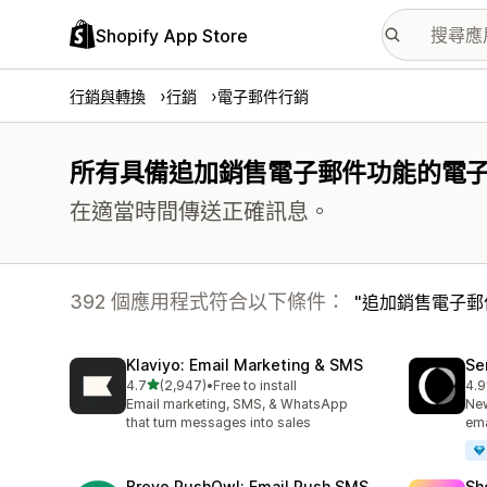
Shopify App Store
行銷與轉換
行銷
電子郵件行銷
所有具備追加銷售電子郵件功能的電
在適當時間傳送正確訊息。
392 個應用程式符合以下條件：
追加銷售電子郵
Klaviyo: Email Marketing & SMS
Se
滿分 5 顆星
4.7
(2,947)
•
Free to install
4.9
共有 2947 則評價
共有
Email marketing, SMS, & WhatsApp
New
that turn messages into sales
ema
Brevo PushOwl: Email,Push,SMS
Sh