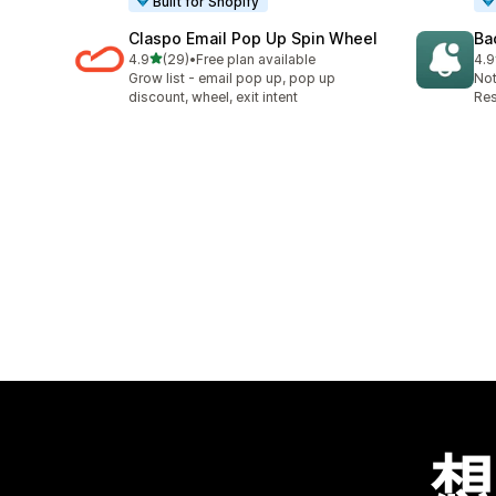
Built for Shopify
Claspo Email Pop Up Spin Wheel
Ba
滿分 5 顆星
4.9
(29)
•
Free plan available
4.9
共有 29 則評價
共有
Grow list - email pop up, pop up
Not
discount, wheel, exit intent
Res
想