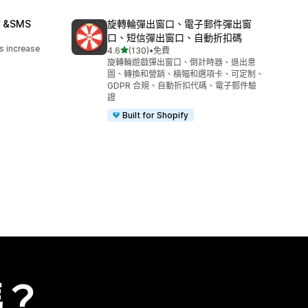
il &SMS
旋轉輪彈出窗口、電子郵件彈出窗
口、短信彈出窗口、自動折扣碼
s increase
滿分 5 顆星
4.6
(130)
•
免費
共有 130 則評價
旋轉輪遊戲彈出窗口、倒計時器、退出意
圖、轉換和營銷、橫幅和選項卡、可定制、
GDPR 合規、自動折扣代碼、電子郵件驗
證
Built for Shopify
嗎？