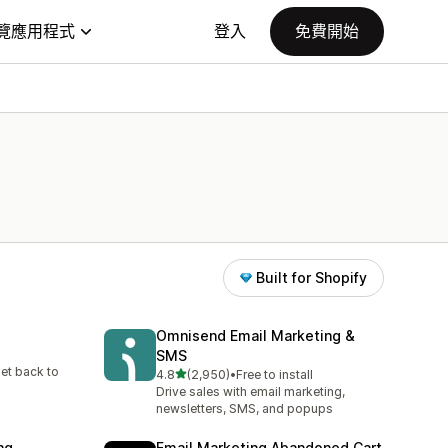
覽應用程式
登入
免費開始
Built for Shopify
Omnisend Email Marketing &
SMS
et back to
滿分 5 顆星
4.8
(2,950)
•
Free to install
共有 2950 則評價
Drive sales with email marketing,
newsletters, SMS, and popups
ng
Email Marketing Abandoned Cart