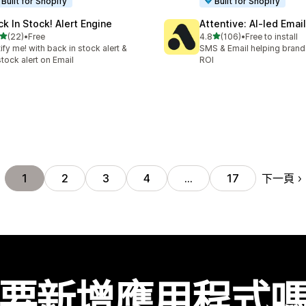
Built for Shopify
Built for Shopify
ck In Stock! Alert Engine
Attentive: AI‑led Ema
滿分 5 顆星
滿分 5 顆星
(22)
•
Free
4.8
(106)
•
Free to install
 22 則評價
共有 106 則評價
ify me! with back in stock alert &
SMS & Email helping brand
tock alert on Email
ROI
下一頁
1
2
3
4
…
17
要新增應用程式