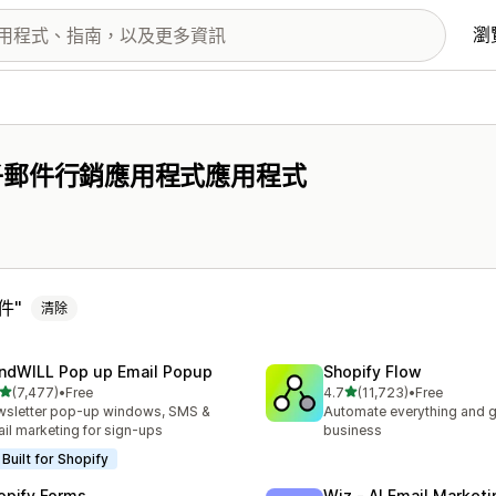
瀏
子郵件行銷應用程式應用程式
件
清除
ndWILL Pop up Email Popup
Shopify Flow
滿分 5 顆星
滿分 5 顆星
(7,477)
•
Free
4.7
(11,723)
•
Free
 7477 則評價
共有 11723 則評價
sletter pop-up windows, SMS &
Automate everything and g
il marketing for sign-ups
business
Built for Shopify
opify Forms
Wiz ‑ AI Email Marketi