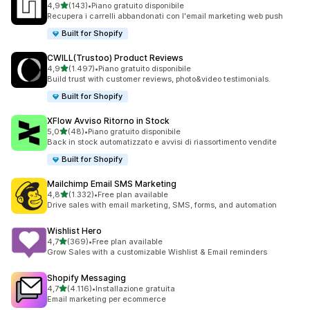
stelle su 5
4,9
(143)
•
Piano gratuito disponibile
143 recensioni totali
Recupera i carrelli abbandonati con l'email marketing web push
Built for Shopify
CWILL(Trustoo) Product Reviews
stelle su 5
4,9
(1.497)
•
Piano gratuito disponibile
1497 recensioni totali
Build trust with customer reviews, photo&video testimonials.
Built for Shopify
XFlow Avviso Ritorno in Stock
stelle su 5
5,0
(48)
•
Piano gratuito disponibile
48 recensioni totali
Back in stock automatizzato e avvisi di riassortimento vendite
Built for Shopify
Mailchimp Email SMS Marketing
stelle su 5
4,8
(1.332)
•
Free plan available
1332 recensioni totali
Drive sales with email marketing, SMS, forms, and automation
Wishlist Hero
stelle su 5
4,7
(369)
•
Free plan available
369 recensioni totali
Grow Sales with a customizable Wishlist & Email reminders
Shopify Messaging
stelle su 5
4,7
(4.116)
•
Installazione gratuita
4116 recensioni totali
Email marketing per ecommerce