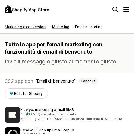
Shopify App Store
Marketing e conversioni
Marketing
Email marketing
Tutte le app per l’email marketing con
funzionalità di email di benvenuto
Invia il messaggio giusto al momento giusto.
392 app con
Email di benvenuto
Cancella
Built for Shopify
Klaviyo: marketing e‑mail SMS
stelle su 5
4,7
(2.951)
•
Installazione gratuita
2951 recensioni totali
Marketing via e-mail/SMS e assistenza: aumenta il ROI con l'IA
SendWILL Pop up Email Popup