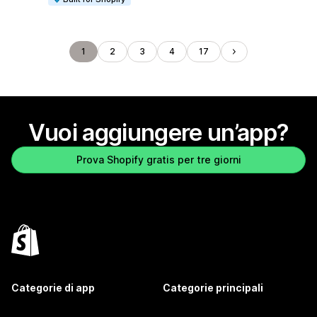
1
2
3
4
17
Vuoi aggiungere un’app?
Prova Shopify gratis per tre giorni
Categorie di app
Categorie principali