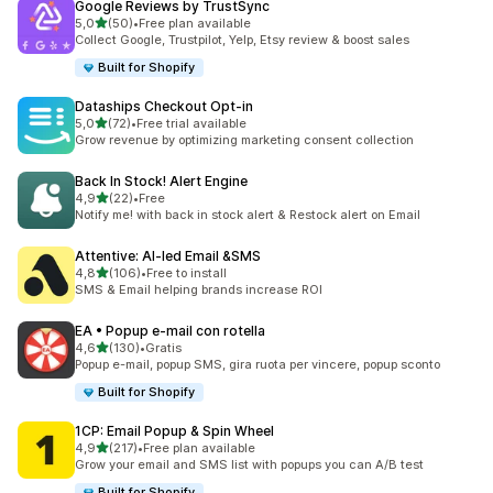
Google Reviews by TrustSync
stelle su 5
5,0
(50)
•
Free plan available
50 recensioni totali
Collect Google, Trustpilot, Yelp, Etsy review & boost sales
Built for Shopify
Dataships Checkout Opt‑in
stelle su 5
5,0
(72)
•
Free trial available
72 recensioni totali
Grow revenue by optimizing marketing consent collection
Back In Stock! Alert Engine
stelle su 5
4,9
(22)
•
Free
22 recensioni totali
Notify me! with back in stock alert & Restock alert on Email
Attentive: AI‑led Email &SMS
stelle su 5
4,8
(106)
•
Free to install
106 recensioni totali
SMS & Email helping brands increase ROI
EA • Popup e‑mail con rotella
stelle su 5
4,6
(130)
•
Gratis
130 recensioni totali
Popup e-mail, popup SMS, gira ruota per vincere, popup sconto
Built for Shopify
1CP: Email Popup & Spin Wheel
stelle su 5
4,9
(217)
•
Free plan available
217 recensioni totali
Grow your email and SMS list with popups you can A/B test
Built for Shopify