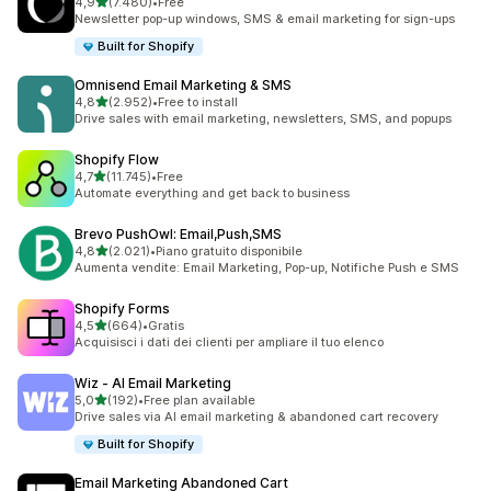
stelle su 5
4,9
(7.480)
•
Free
7480 recensioni totali
Newsletter pop-up windows, SMS & email marketing for sign-ups
Built for Shopify
Omnisend Email Marketing & SMS
stelle su 5
4,8
(2.952)
•
Free to install
2952 recensioni totali
Drive sales with email marketing, newsletters, SMS, and popups
Shopify Flow
stelle su 5
4,7
(11.745)
•
Free
11745 recensioni totali
Automate everything and get back to business
Brevo PushOwl: Email,Push,SMS
stelle su 5
4,8
(2.021)
•
Piano gratuito disponibile
2021 recensioni totali
Aumenta vendite: Email Marketing, Pop-up, Notifiche Push e SMS
Shopify Forms
stelle su 5
4,5
(664)
•
Gratis
664 recensioni totali
Acquisisci i dati dei clienti per ampliare il tuo elenco
Wiz ‑ AI Email Marketing
stelle su 5
5,0
(192)
•
Free plan available
192 recensioni totali
Drive sales via AI email marketing & abandoned cart recovery
Built for Shopify
Email Marketing Abandoned Cart