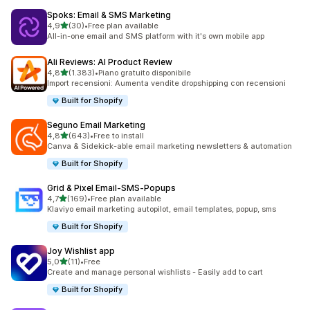
Spoks: Email & SMS Marketing
stelle su 5
4,9
(30)
•
Free plan available
30 recensioni totali
All-in-one email and SMS platform with it's own mobile app
Ali Reviews: AI Product Review
stelle su 5
4,8
(1.383)
•
Piano gratuito disponibile
1383 recensioni totali
Import recensioni: Aumenta vendite dropshipping con recensioni
Built for Shopify
Seguno Email Marketing
stelle su 5
4,8
(643)
•
Free to install
643 recensioni totali
Canva & Sidekick-able email marketing newsletters & automation
Built for Shopify
Grid & Pixel Email‑SMS‑Popups
stelle su 5
4,7
(169)
•
Free plan available
169 recensioni totali
Klaviyo email marketing autopilot, email templates, popup, sms
Built for Shopify
Joy Wishlist app
stelle su 5
5,0
(11)
•
Free
11 recensioni totali
Create and manage personal wishlists - Easily add to cart
Built for Shopify