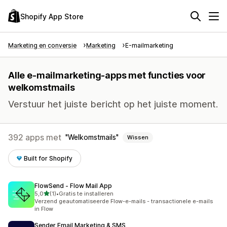
Shopify App Store
Marketing en conversie
Marketing
E-mailmarketing
Alle e-mailmarketing-apps met functies voor
welkomstmails
Verstuur het juiste bericht op het juiste moment.
392 apps met
Welkomstmails
Wissen
Built for Shopify
FlowSend ‑ Flow Mail App
van 5 sterren
5,0
(1)
•
Gratis te installeren
1 recensies in totaal
Verzend geautomatiseerde Flow-e-mails - transactionele e-mails
in Flow
Sender Email Marketing & SMS