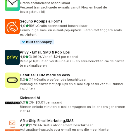
Gratis abonnement beschikbaar
Verzend transactionele e-mails vanuit Flow en houd de
bezorgstatus bij
Seguno Popups & Forms
van 5 sterren
4,9
(56)
•
Gratis abonnement beschikbaar
56 recensies in totaal
Eenvoudige sms- en e-mail-pop-upformulieren met triggers zoals
exit-intent
Built for Shopify
Privy ‑ Email, SMS & Pop Ups
van 5 sterren
4,5
(3.969)
•
Vanaf $24 per maand
3969 recensies in totaal
Breid je lijst uit en verstuur e-mail- en sms-berichten om de omzet
te maximaliseren
Datarize : CRM made so easy
van 5 sterren
5,0
(14)
•
Gratis proefperiode beschikbaar
14 recensies in totaal
Verhoog de omzet met pop-ups en e-mails op basis van full-funnel-
inzichten
Kicksend AI
van 5 sterren
5,0
(3)
•
$0.01 per maand
3 recensies in totaal
Binnen enkele minuten e-mailcampagnes en kalenders genereren
met AI
AfterShip Email Marketing,SMS
van 5 sterren
4,8
(2.264)
•
Gratis abonnement beschikbaar
2264 recensies in totaal
Automatiseringstools voor e-mail en sms die meer klanten