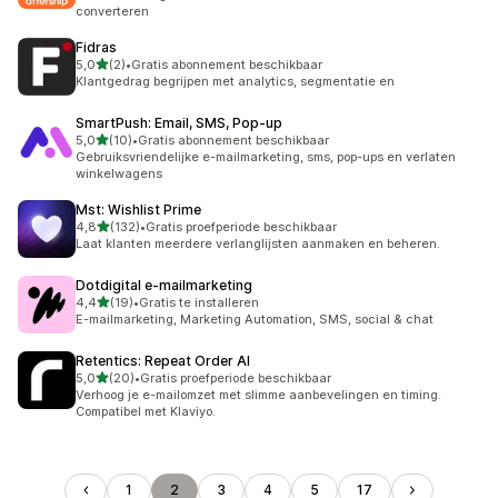
converteren
Fidras
van 5 sterren
5,0
(2)
•
Gratis abonnement beschikbaar
2 recensies in totaal
Klantgedrag begrijpen met analytics, segmentatie en
SmartPush: Email, SMS, Pop‑up
van 5 sterren
5,0
(10)
•
Gratis abonnement beschikbaar
10 recensies in totaal
Gebruiksvriendelijke e-mailmarketing, sms, pop-ups en verlaten
winkelwagens
Mst: Wishlist Prime
van 5 sterren
4,8
(132)
•
Gratis proefperiode beschikbaar
132 recensies in totaal
Laat klanten meerdere verlanglijsten aanmaken en beheren.
Dotdigital e‑mailmarketing
van 5 sterren
4,4
(19)
•
Gratis te installeren
19 recensies in totaal
E-mailmarketing, Marketing Automation, SMS, social & chat
Retentics: Repeat Order AI
van 5 sterren
5,0
(20)
•
Gratis proefperiode beschikbaar
20 recensies in totaal
Verhoog je e-mailomzet met slimme aanbevelingen en timing.
Compatibel met Klaviyo.
1
2
3
4
5
17