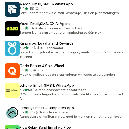
Mergn: Email, SMS & WhatsApp
van 5 sterren
5,0
(19)
•
Gratis
19 recensies in totaal
Stimuleer retentie via e-mail, WhatsApp, sms en pushmeldingen
Yozo: Email,SMS, CX AI Agent
van 5 sterren
5,0
(8)
•
Gratis abonnement beschikbaar
8 recensies in totaal
Beheer klantcommunicatie en marketing op één plek
Kangaroo: Loyalty and Rewards
van 5 sterren
4,9
(54)
•
$199 per maand
54 recensies in totaal
Bouw klantloyaliteit op met beloningen, aanbiedingen, VIP-niveaus
en meer
Qorix Popup & Spin Wheel
van 5 sterren
5,0
(5)
•
Gratis
5 recensies in totaal
Maak e-mailpop-ups en draairaderen om leads te verzamelen
edrone: Email, SMS & WhatsApp
van 5 sterren
4,7
(30)
•
Gratis abonnement beschikbaar
30 recensies in totaal
CRM en marketingautomatisering ontwikkeld voor e-commerce met
AI
Orderly Emails ‑ Templates App
van 5 sterren
3,9
(634)
•
Gratis te installeren
634 recensies in totaal
Aanpasbare e-mailtemplates: geef je merk en marketing een boost
FlowRelay: Send Email via Flow