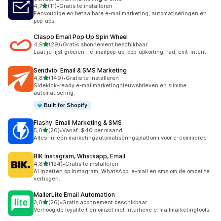
van 5 sterren
4,7
(11)
•
Gratis te installeren
11 recensies in totaal
Eenvoudige en betaalbare e-mailmarketing, automatiseringen en
pop-ups
Claspo Email Pop Up Spin Wheel
van 5 sterren
4,9
(29)
•
Gratis abonnement beschikbaar
29 recensies in totaal
Laat je lijst groeien - e-mailpop-up, pop-upkorting, rad, exit-intent
Sendvio: Email & SMS Marketing
van 5 sterren
4,8
(149)
•
Gratis te installeren
149 recensies in totaal
Sidekick-ready e-mailmarketingnieuwsbrieven en slimme
automatisering.
Built for Shopify
Flashy: Email Marketing & SMS
van 5 sterren
5,0
(20)
•
Vanaf $40 per maand
20 recensies in totaal
Alles-in-één marketingautomatiseringsplatform voor e-commerce
BIK Instagram, Whatsapp, Email
van 5 sterren
4,8
(124)
•
Gratis te installeren
124 recensies in totaal
AI inzetten op Instagram, WhatsApp, e-mail en sms om de omzet te
verhogen.
MailerLite Email Automation
van 5 sterren
3,0
(26)
•
Gratis abonnement beschikbaar
26 recensies in totaal
Verhoog de loyaliteit en omzet met intuïtieve e-mailmarketingtools